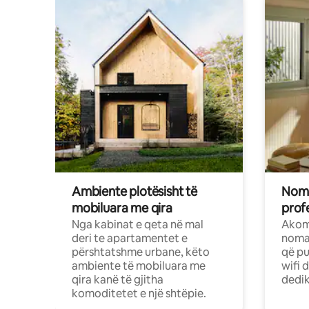
Ambiente plotësisht të
Noma
mobiluara me qira
profe
Nga kabinat e qeta në mal
Akom
deri te apartamentet e
nomad
përshtatshme urbane, këto
që pu
ambiente të mobiluara me
wifi 
qira kanë të gjitha
dedik
komoditetet e një shtëpie.