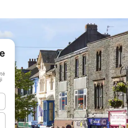
e
 të
ji
butonat e shigjetave lart e poshtë ose eksploro duke prekur ose duke l