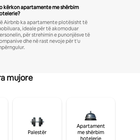
o kërkon apartamente me shërbim
otelerie?
ë Airbnb ka apartamente plotësisht të
obiluara, ideale për të akomoduar
ersonelin, për strehimin e punonjësve të
ompanive dhe në rast nevoje për t'u
hpërngulur.
ra mujore
Apartament
Palestër
me shërbim
hotelerie