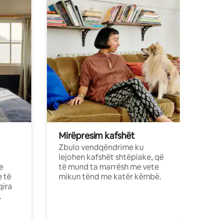
Mirëpresim kafshët
Zbulo vendqëndrime ku
lejohen kafshët shtëpiake, që
e
të mund ta marrësh me vete
e të
mikun tënd me katër këmbë.
qira
.