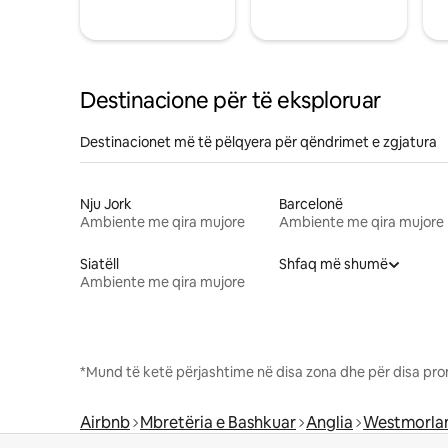
Destinacione për të eksploruar
Destinacionet më të pëlqyera për qëndrimet e zgjatura
Nju Jork
Barcelonë
Ambiente me qira mujore
Ambiente me qira mujore
Siatëll
Shfaq më shumë
Ambiente me qira mujore
*Mund të ketë përjashtime në disa zona dhe për disa pro
Airbnb
Mbretëria e Bashkuar
Anglia
Westmorlan