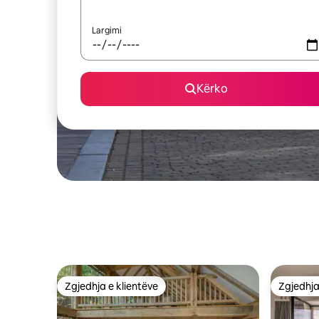
Largimi
Kërko
Zgjedhja e klientëve
Zgjedhja
Zgjedhja e klientëve
Zgjedhja