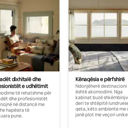
dët dixhitalë dhe
Kënaqësia e përfshirë
sionistët e udhëtimit
Ndonjëherë destinacioni
është akomodimi. Nga
odime të rehatshme për
kabinat buzë shkëmbinjv
ët dhe profesionistët
deri te shtëpitë lundrues
nojnë në distancë me
qeta, këto ambiente me 
dhe hapësira të
janë plot me veçori unike
uara pune.