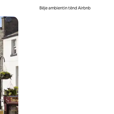
Bëje ambientin tënd Airbnb
ëvizur ekranin.