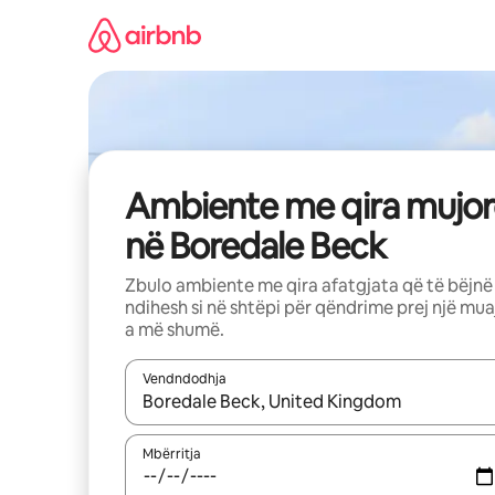
Kalo
te
përmbajtja
Ambiente me qira mujor
në Boredale Beck
Zbulo ambiente me qira afatgjata që të bëjnë
ndihesh si në shtëpi për qëndrime prej një mua
a më shumë.
Vendndodhja
Kur rezultatet të jenë të disponueshme, lëviz me 
Mbërritja