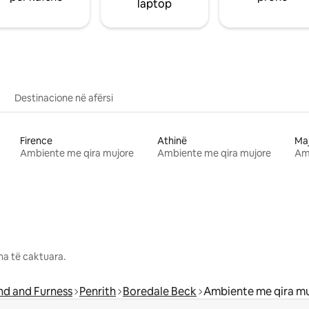
laptop
Destinacione në afërsi
Firence
Athinë
Ma
Ambiente me qira mujore
Ambiente me qira mujore
Am
na të caktuara.
d and Furness
Penrith
Boredale Beck
Ambiente me qira m