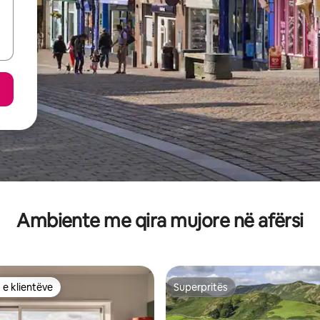
Ambiente me qira mujore në afërsi
 e klientëve
Superpritës
 e klientëve
Superpritës