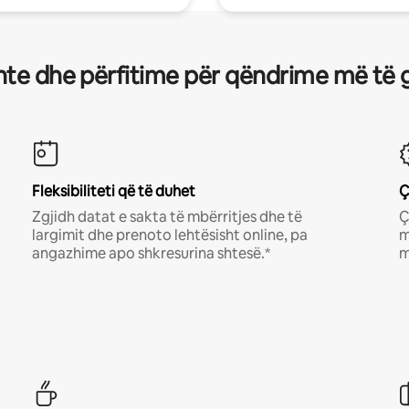
te dhe përfitime për qëndrime më të 
Fleksibiliteti që të duhet
Ç
Zgjidh datat e sakta të mbërritjes dhe të
Ç
largimit dhe prenoto lehtësisht online, pa
m
angazhime apo shkresurina shtesë.*
m