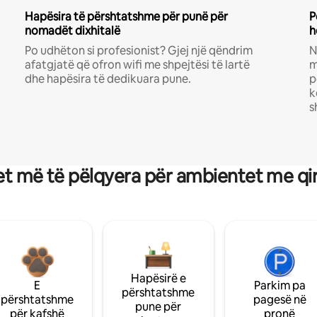
Hapësira të përshtatshme për punë për
P
nomadët dixhitalë
h
Po udhëton si profesionist? Gjej një qëndrim
N
afatgjatë që ofron wifi me shpejtësi të lartë
m
dhe hapësira të dedikuara pune.
p
k
s
t më të pëlqyera për ambientet me qi
Hapësirë e
E
Parkim pa
përshtatshme
përshtatshme
pagesë në
pune për
për kafshë
pronë