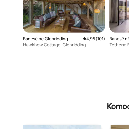
Banesë në Glenridding
Vlerësimi mesatar 4,95 
4,95 (101)
Banesë në
Hawkhow Cottage, Glenridding
Tethera: 
Ullswater
Komodi