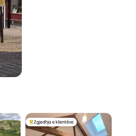
Zgjedhja e klientëve
Më të mirat e zgjedhjeve të klientëve