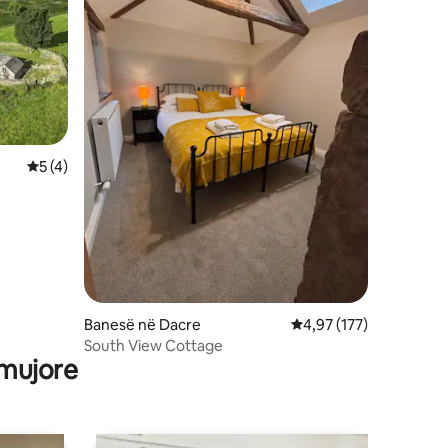
Vlerësimi mesatar 5 nga 5, 4 vlerësime
5 (4)
Banesë në Dacre
Vlerësimi mesatar 4,97
4,97 (177)
South View Cottage
 mujore