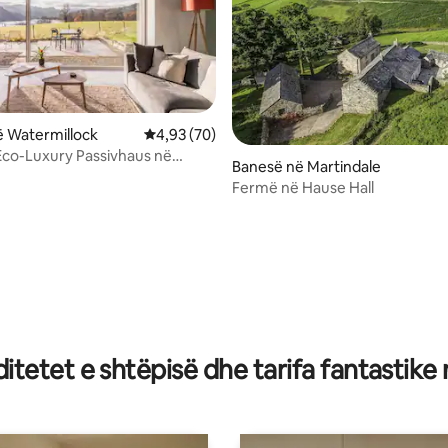
nga 5, 101 vlerësime
 Watermillock
Vlerësimi mesatar 4,93 nga 5, 70 vlerësime
4,93 (70)
Eco-Luxury Passivhaus në
Banesë në Martindale
Fermë në Hause Hall
tetet e shtëpisë dhe tarifa fantastike