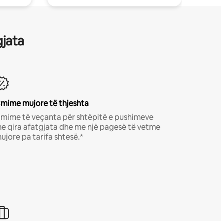
gjata
mime mujore të thjeshta
mime të veçanta për shtëpitë e pushimeve
e qira afatgjata dhe me një pagesë të vetme
ujore pa tarifa shtesë.*