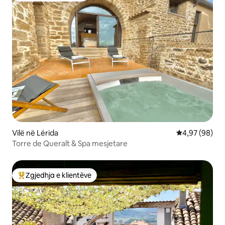
Vilë në Lérida
Vlerësimi mes
4,97 (98)
Torre de Queralt & Spa mesjetare
Zgjedhja e klientëve
Më të mirat e zgjedhjeve të klientëve