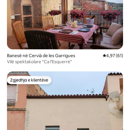
Banesë në Cervià de les Garrigues
Vlerësimi mes
4,97 (61)
Vilë spektakolare "Ca l'Esquerré"
Zgjedhja e klientëve
Zgjedhja e klientëve