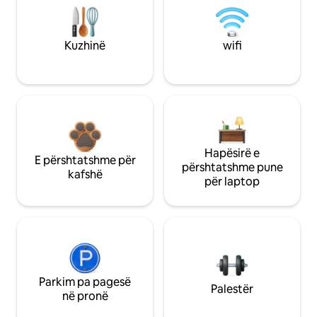
Kuzhinë
wifi
Hapësirë e
E përshtatshme për
përshtatshme pune
kafshë
për laptop
Parkim pa pagesë
Palestër
në pronë