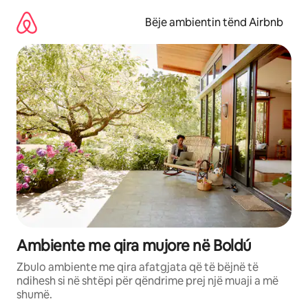
Kalo
te
Bëje ambientin tënd Airbnb
përmbajtja
Ambiente me qira mujore në Boldú
Zbulo ambiente me qira afatgjata që të bëjnë të
ndihesh si në shtëpi për qëndrime prej një muaji a më
shumë.