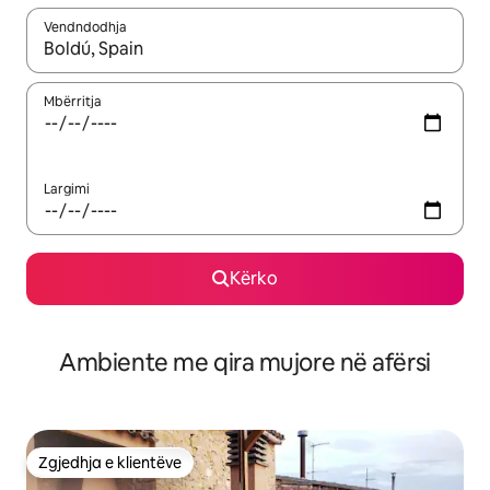
Vendndodhja
Kur rezultatet të jenë të disponueshme, lëviz me butonat e shig
Mbërritja
Largimi
Kërko
Ambiente me qira mujore në afërsi
Zgjedhja e klientëve
Zgjedhja e klientëve