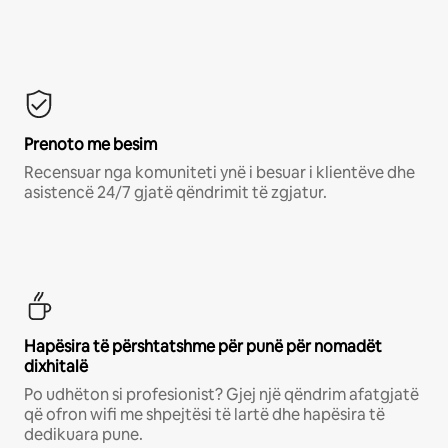
Prenoto me besim
Recensuar nga komuniteti ynë i besuar i klientëve dhe
asistencë 24/7 gjatë qëndrimit të zgjatur.
Hapësira të përshtatshme për punë për nomadët
dixhitalë
Po udhëton si profesionist? Gjej një qëndrim afatgjatë
që ofron wifi me shpejtësi të lartë dhe hapësira të
dedikuara pune.