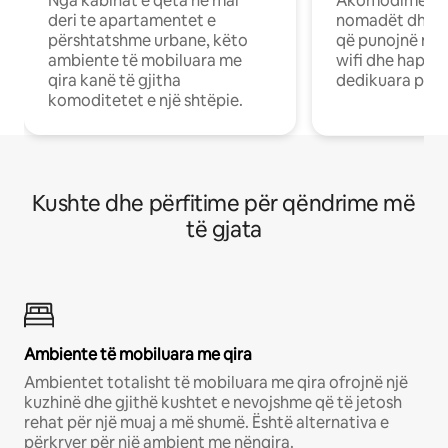
Nga kabinat e qeta në mal
Akomodime të 
deri te apartamentet e
nomadët dhe pr
përshtatshme urbane, këto
që punojnë në 
ambiente të mobiluara me
wifi dhe hapësi
qira kanë të gjitha
dedikuara pune
komoditetet e një shtëpie.
Kushte dhe përfitime për qëndrime më
të gjata
Ambiente të mobiluara me qira
Ambientet totalisht të mobiluara me qira ofrojnë një
kuzhinë dhe gjithë kushtet e nevojshme që të jetosh
rehat për një muaj a më shumë. Është alternativa e
përkryer për një ambient me nënqira.