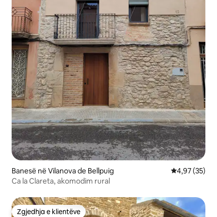
Banesë në Vilanova de Bellpuig
Vlerësimi mes
4,97 (35)
Ca la Clareta, akomodim rural
Zgjedhja e klientëve
Zgjedhja e klientëve