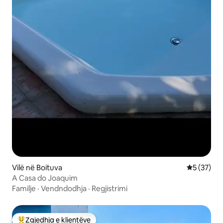
Vilë në Boituva
Vlerësimi 
5 (37)
A Casa do Joaquim
Familje
·
Vendndodhja
·
Regjistrimi
Zgjedhja e klientëve