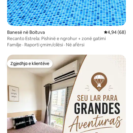
Banesë në Boituva
Vlerësimi mes
4,94 (68)
Recanto Estrela: Pishinë e ngrohur + zonë gatimi
Familje
·
Raporti çmim/cilësi
·
Në afërsi
Zgjedhja e klientëve
Zgjedhja e klientëve