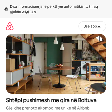
Kalo
Disa informacione janë përkthyer automatikisht. 
Shfaq 
te
gjuhën origjinale
përmbajtja
Use app
Shtëpi pushimesh me qira në Boituva
Gjej dhe prenoto akomodime unike në Airbnb