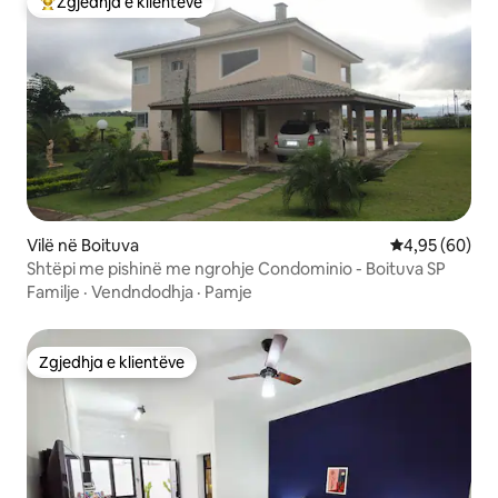
Zgjedhja e klientëve
Më të mirat e zgjedhjeve të klientëve
Vilë në Boituva
Vlerësimi mes
4,95 (60)
Shtëpi me pishinë me ngrohje Condominio - Boituva SP
Familje
·
Vendndodhja
·
Pamje
Zgjedhja e klientëve
Zgjedhja e klientëve