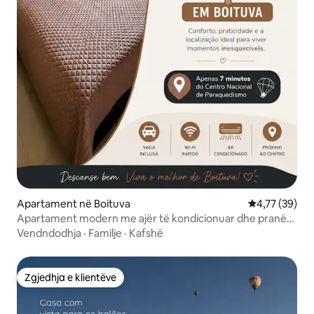
Apartament në Boituva
Vlerësimi mes
4,77 (39)
Apartament modern me ajër të kondicionuar dhe pranë
Balonismo!
Vendndodhja
·
Familje
·
Kafshë
Zgjedhja e klientëve
Zgjedhja e klientëve