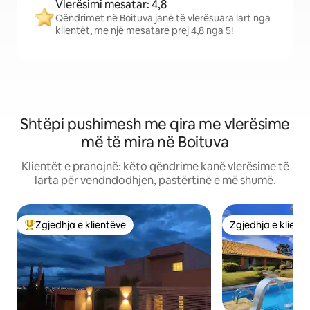
Vlerësimi mesatar: 4,8
Qëndrimet në Boituva janë të vlerësuara lart nga
klientët, me një mesatare prej 4,8 nga 5!
Shtëpi pushimesh me qira me vlerësime
më të mira në Boituva
Klientët e pranojnë: këto qëndrime kanë vlerësime të
larta për vendndodhjen, pastërtinë e më shumë.
Zgjedhja e klientëve
Zgjedhja e klient
Më të mirat e zgjedhjeve të klientëve
Zgjedhja e klient