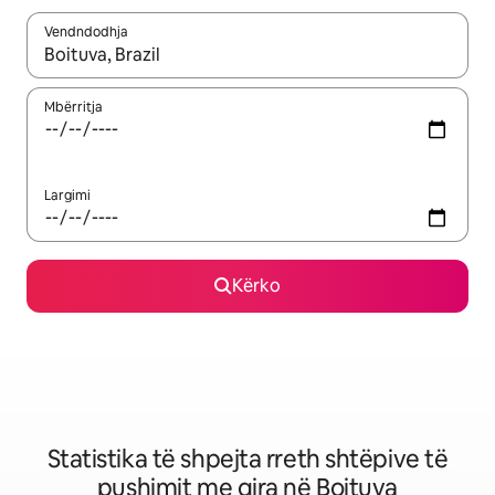
Vendndodhja
Kur rezultatet të jenë të disponueshme, lëviz me butonat e shig
Mbërritja
Largimi
Kërko
Statistika të shpejta rreth shtëpive të
pushimit me qira në Boituva