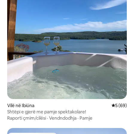
Vilë në Ibiúna
Vlerësimi 
5 (69)
Shtëpi e gjerë me pamje spektakolare!
Raporti çmim/cilësi
·
Vendndodhja
·
Pamje