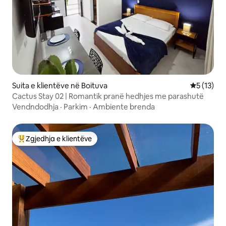
Suita e klientëve në Boituva
Vlerësimi 
5 (13)
Cactus Stay 02 | Romantik pranë hedhjes me parashutë
Vendndodhja
·
Parkim
·
Ambiente brenda
Zgjedhja e klientëve
Më të mirat e zgjedhjeve të klientëve