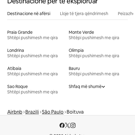
Destinacione për të eksploruar
Destinacione në afërsi
Lloje të tjera qëndrimesh
Peizazhe
Praia Grande
Monte Verde
Shtëpi pushimesh me qira
Shtëpi pushimesh me qira
Londrina
Olímpia
Shtëpi pushimesh me qira
Shtëpi pushimesh me qira
Atibaia
Bauru
Shtëpi pushimesh me qira
Shtëpi pushimesh me qira
Sao Roque
Shfaq më shumë
Shtëpi pushimesh me qira
Airbnb
Brazili
São Paulo
Boituva