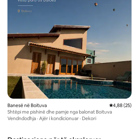
Banesë në Boituva
Vlerësimi mes
4,88 (25)
Shtëpi me pishinë dhe pamje nga balonat Boituva
Vendndodhja
·
Ajër i kondicionuar
·
Dekori