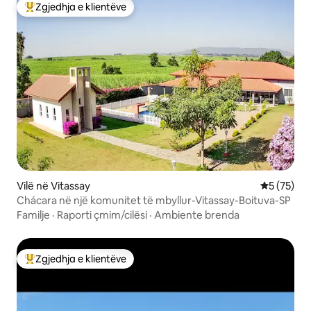
Zgjedhja e klientëve
Më të mirat e zgjedhjeve të klientëve
Vilë në Vitassay
Vlerësimi 
5 (75)
Chácara në një komunitet të mbyllur-Vitassay-Boituva-SP
Familje
·
Raporti çmim/cilësi
·
Ambiente brenda
Zgjedhja e klientëve
Më të mirat e zgjedhjeve të klientëve