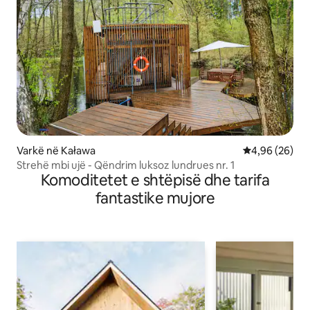
Varkë në Kaława
Vlerësimi mes
4,96 (26)
Strehë mbi ujë - Qëndrim luksoz lundrues nr. 1
Komoditetet e shtëpisë dhe tarifa
fantastike mujore