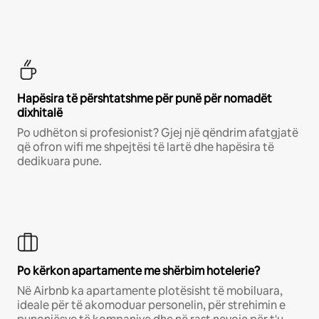
Hapësira të përshtatshme për punë për nomadët
dixhitalë
Po udhëton si profesionist? Gjej një qëndrim afatgjatë
që ofron wifi me shpejtësi të lartë dhe hapësira të
dedikuara pune.
Po kërkon apartamente me shërbim hotelerie?
Në Airbnb ka apartamente plotësisht të mobiluara,
ideale për të akomoduar personelin, për strehimin e