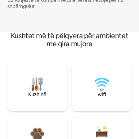
punonjësve të kompanive dhe në rast nevoje për t'u
shpërngulur.
Kushtet më të pëlqyera për ambientet
me qira mujore
Kuzhinë
wifi