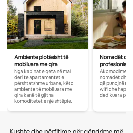
Ambiente plotësisht të
Nomadët dixh
mobiluara me qira
profesionistët
Nga kabinat e qeta në mal
Akomodime të 
deri te apartamentet e
nomadët dhe pr
përshtatshme urbane, këto
që punojnë në 
ambiente të mobiluara me
wifi dhe hapësi
qira kanë të gjitha
dedikuara pune
komoditetet e një shtëpie.
Kushte dhe përfitime për qëndrime më