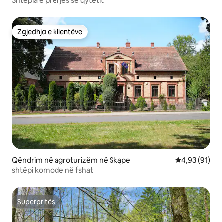
Shtëpia e prerjes së qytetit
Zgjedhja e klientëve
Zgjedhja e klientëve
Qëndrim në agroturizëm në Skąpe
Vlerësimi mes
4,93 (91)
shtëpi komode në fshat
Superpritës
Superpritës