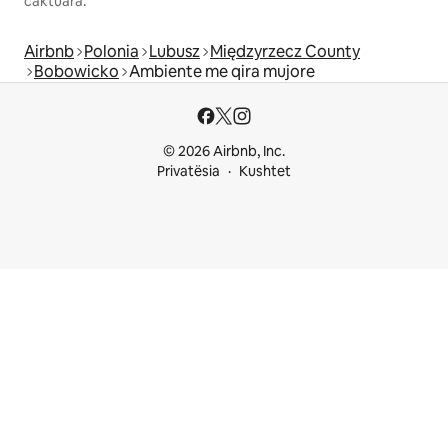
caktuara.
Airbnb
Polonia
Lubusz
Międzyrzecz County
Bobowicko
Ambiente me qira mujore
© 2026 Airbnb, Inc.
Privatësia
Kushtet