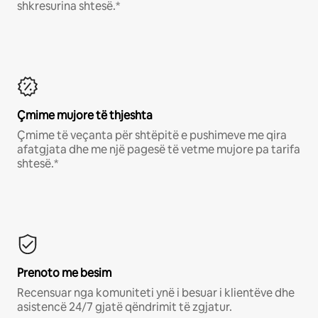
shkresurina shtesë.*
Çmime mujore të thjeshta
Çmime të veçanta për shtëpitë e pushimeve me qira
afatgjata dhe me një pagesë të vetme mujore pa tarifa
shtesë.*
Prenoto me besim
Recensuar nga komuniteti ynë i besuar i klientëve dhe
asistencë 24/7 gjatë qëndrimit të zgjatur.