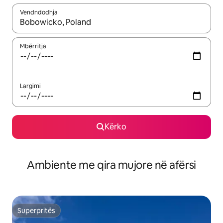
Vendndodhja
Kur rezultatet të jenë të disponueshme, lëviz me butonat e shig
Mbërritja
Largimi
Kërko
Ambiente me qira mujore në afërsi
Superpritës
Superpritës