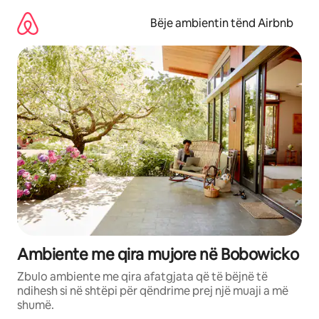
Kalo
te
Bëje ambientin tënd Airbnb
përmbajtja
Ambiente me qira mujore në Bobowicko
Zbulo ambiente me qira afatgjata që të bëjnë të
ndihesh si në shtëpi për qëndrime prej një muaji a më
shumë.