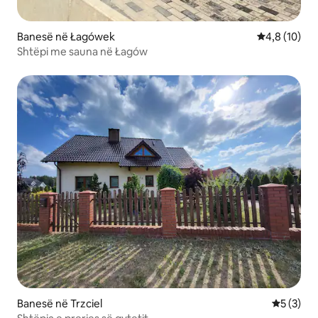
Banesë në Łagówek
Vlerësimi me
4,8 (10)
Shtëpi me sauna në Łagów
Banesë në Trzciel
Vlerësimi
5 (3)