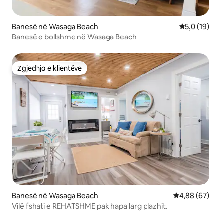
Banesë në Wasaga Beach
Vlerësimi me
5,0 (19)
Banesë e bollshme në Wasaga Beach
Zgjedhja e klientëve
Zgjedhja e klientëve
Banesë në Wasaga Beach
Vlerësimi mes
4,88 (67)
Vilë fshati e REHATSHME pak hapa larg plazhit.