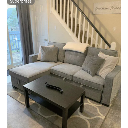
Superpritës
Superpritës