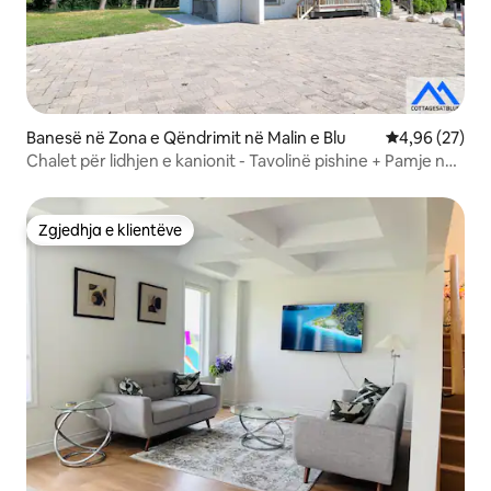
Banesë në Zona e Qëndrimit në Malin e Blu
Vlerësimi mes
4,96 (27)
Chalet për lidhjen e kanionit - Tavolinë pishine + Pamje nga
kodra!
Zgjedhja e klientëve
Zgjedhja e klientëve