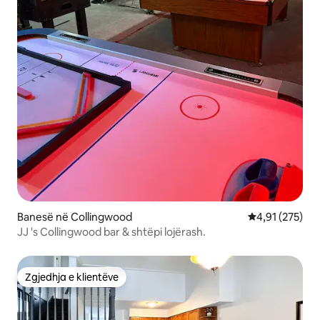
Banesë në Collingwood
Vlerësimi mesa
4,91 (275)
JJ 's Collingwood bar & shtëpi lojërash.
Zgjedhja e klientëve
Zgjedhja e klientëve