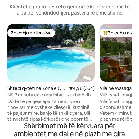
Klientët e pranojnë: këto qëndrime kanë vlerësime të
larta për vendndodhjen, pastërtinë e më shumë.
Zgjedhja e klientëve
Zgjedhja e klie
Zgjedhja e klientëve
Më të mirat e zgj
Shtëpi qyteti në Zona e Që
Vlerësimi mesatar 4,96 nga 5, 3
4,96 (364)
Vilë në Wasaga Be
ndrimit në Malin e Blu
Në 2 minuta ecje nga fshati, kuzhinë dhe
Vilë fshati magjep
krevate të shkëlqyera, pishinë verore!
licencë për fjetje
Do të të pëlqejë apartamenti ynë i
Vilë fshati magjep
rinovuar me dyshekë cilësorë, kuzhinë
disponueshme në 
të pajisur mirë, banjo të shkëlqyera, ujë
Vetëm 4 minuta m
të nxehtë sipas kërkesës dhe oborr të
plazh me rërë të 
Shërbimet më të kërkuara për
pasmë me dalje për jashtë, me barbekju
bukurinë e natyrës
dhe qasje në oborr. Pishinë e jashtme me
shërbimet moderne
ambientet me dalje në plazh me qira
ujë të ngrohtë në kompleks në
vaskë private me 