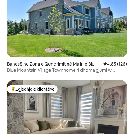
Banesë në Zona e Qëndrimit në Malin e Blu
Vlerësimi mesa
4,85 (126)
Blue Mountain Village Townhome 4 dhoma gjumi w
Shuttle
Zgjedhja e klientëve
Më të mirat e zgjedhjeve të klientëve