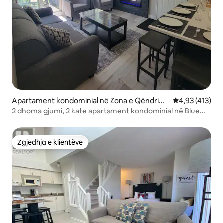
Apartament kondominial në Zona e Qëndrimi
Vlerësimi mesa
4,93 (413)
t në Malin e Blu
2 dhoma gjumi, 2 kate apartament kondominial në Blue
Mountain!
Zgjedhja e klientëve
Zgjedhja e klientëve