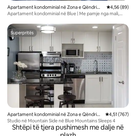
Apartament kondominial në Zona e Qëndrimit
Vlerësimi mes
4,56 (89)
në Malin e Blu
Apartament kondominial në Blue | Me pamje nga mali,
pranë fshatit
Superpritës
Superpritës
Apartament kondominial në Zona e Qëndrimi
Vlerësimi mesa
4,51 (767)
t në Malin e Blu
Studio në Mountain Side në Blue Mountains Sleeps 4
Shtëpi të tjera pushimesh me dalje në
plazh