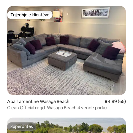
Zgjedhja e klientëve
Zgjedhja e klientëve
Apartament në Wasaga Beach
Vlerësimi mes
4,89 (65)
Clean Official regd. Wasaga Beach 4 vende parku
Superpritës
Superpritës