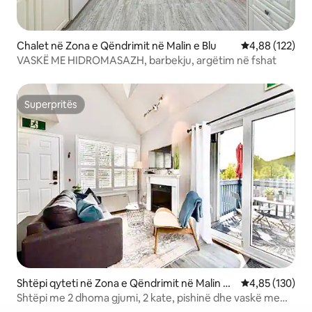
Chalet në Zona e Qëndrimit në Malin e Blu
Vlerësimi mesa
4,88 (122)
VASKË ME HIDROMASAZH, barbekju, argëtim në fshat
Superpritës
Superpritës
Shtëpi qyteti në Zona e Qëndrimit në Malin e
Vlerësimi mesa
4,85 (130)
Blu
Shtëpi me 2 dhoma gjumi, 2 kate, pishinë dhe vaskë me
hidromasazh