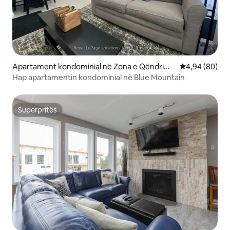
Apartament kondominial në Zona e Qëndrimit
Vlerësimi mes
4,94 (80)
në Malin e Blu
Hap apartamentin kondominial në Blue Mountain
Superpritës
Superpritës