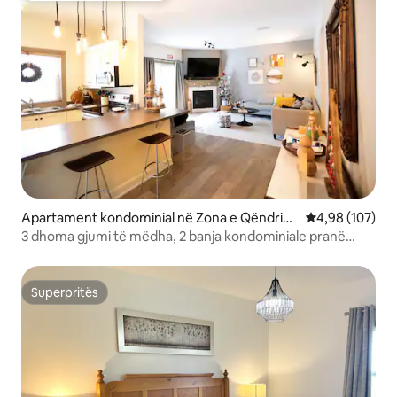
Apartament kondominial në Zona e Qëndrimi
Vlerësimi mesa
4,98 (107)
t në Malin e Blu
3 dhoma gjumi të mëdha, 2 banja kondominiale pranë
fshatit
Superpritës
Superpritës