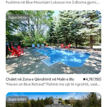
Pushime në Blue Mountain! Luksoze me 3 dhoma gjumi.
Pishinë/vaskë me hidromasazh!
Superpritës
Superpritës
Chalet në Zona e Qëndrimit në Malin e Blu
Vlerësimi mesa
4,78 (150)
*Haven on Blue Retreat* Pishinë me ujë të ngrohtë, vaskë
me hidromasazh dhe më shumë
Superpritës
Superpritës