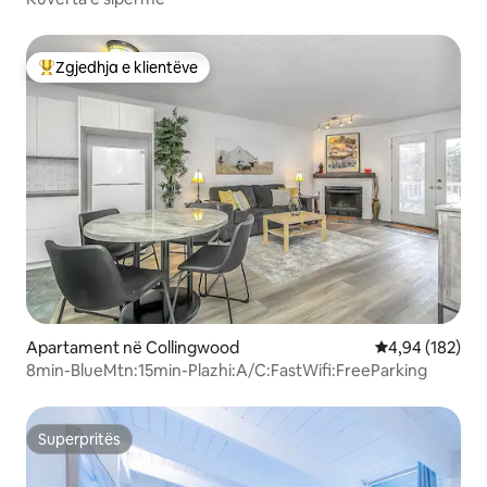
Zgjedhja e klientëve
Më të mirat e zgjedhjeve të klientëve
Apartament në Collingwood
Vlerësimi mesa
4,94 (182)
8min-BlueMtn:15min-Plazhi:A/C:FastWifi:FreeParking
Superpritës
Superpritës