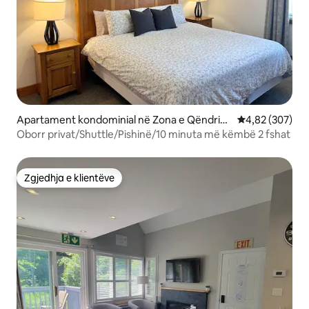
Apartament kondominial në Zona e Qëndrimi
Vlerësimi mesa
4,82 (307)
t në Malin e Blu
Oborr privat/Shuttle/Pishinë/10 minuta më këmbë 2 fshat
Zgjedhja e klientëve
Zgjedhja e klientëve