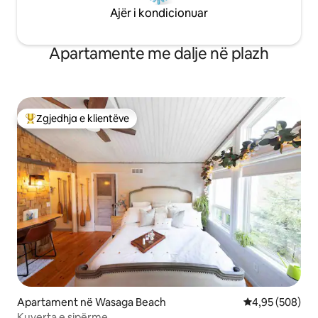
Ajër i kondicionuar
Apartamente me dalje në plazh
Zgjedhja e klientëve
Më të mirat e zgjedhjeve të klientëve
Apartament në Wasaga Beach
Vlerësimi mesa
4,95 (508)
Kuverta e sipërme