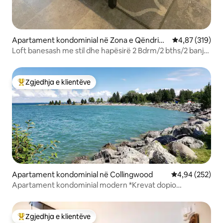
Apartament kondominial në Zona e Qëndrimi
Vlerësimi mesa
4,87 (319)
t në Malin e Blu
Loft banesash me stil dhe hapësirë 2 Bdrm/2 bths/2 banjo
kondominiale baltike
Zgjedhja e klientëve
Më të mirat e zgjedhjeve të klientëve
Apartament kondominial në Collingwood
Vlerësimi mesa
4,94 (252)
Apartament kondominial modern *Krevat dopio
"king"*Kodra skish*Qendër spa*Liqen*Plazh
Zgjedhja e klientëve
Më të mirat e zgjedhjeve të klientëve