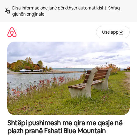
Kalo
Disa informacione janë përkthyer automatikisht. 
Shfaq 
te
gjuhën origjinale
përmbajtja
Use app
Shtëpi pushimesh me qira me qasje në
plazh pranë Fshati Blue Mountain