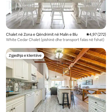
Chalet në Zona e Qëndrimit në Malin e Blu
Vlerësimi mesa
4,97 (272)
White Cedar Chalet (pishinë dhe transport falas në fshat)
Zgjedhja e klientëve
Zgjedhja e klientëve