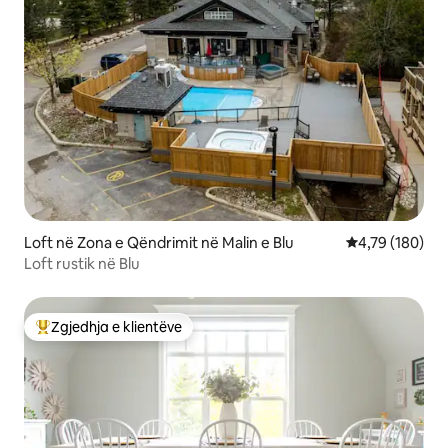
Loft në Zona e Qëndrimit në Malin e Blu
Vlerësimi mesa
4,79 (180)
Loft rustik në Blu
Zgjedhja e klientëve
Më të mirat e zgjedhjeve të klientëve