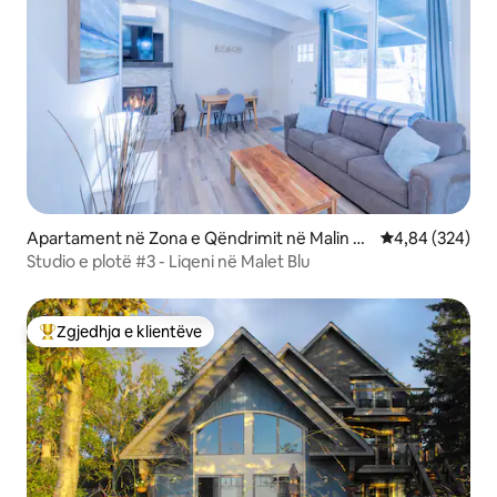
Apartament në Zona e Qëndrimit në Malin e
Vlerësimi mesa
4,84 (324)
Blu
Studio e plotë #3 - Liqeni në Malet Blu
Zgjedhja e klientëve
Më të mirat e zgjedhjeve të klientëve