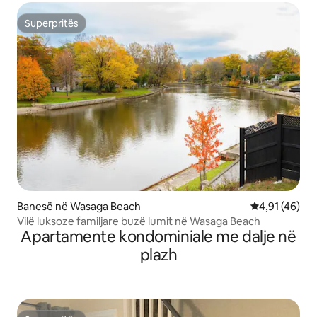
Superpritës
Superpritës
Banesë në Wasaga Beach
Vlerësimi mes
4,91 (46)
Vilë luksoze familjare buzë lumit në Wasaga Beach
Apartamente kondominiale me dalje në
plazh