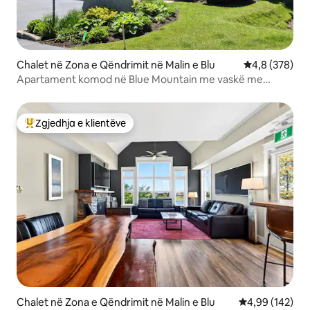
Chalet në Zona e Qëndrimit në Malin e Blu
Vlerësimi mes
4,8 (378)
Apartament komod në Blue Mountain me vaskë me
hidromasazh dhe skarë (10 persona)
Zgjedhja e klientëve
Më të mirat e zgjedhjeve të klientëve
Chalet në Zona e Qëndrimit në Malin e Blu
Vlerësimi mesa
4,99 (142)