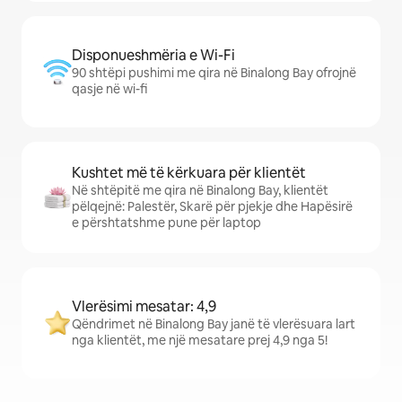
Disponueshmëria e Wi-Fi
90 shtëpi pushimi me qira në Binalong Bay ofrojnë
qasje në wi-fi
Kushtet më të kërkuara për klientët
Në shtëpitë me qira në Binalong Bay, klientët
pëlqejnë: Palestër, Skarë për pjekje dhe Hapësirë
e përshtatshme pune për laptop
Vlerësimi mesatar: 4,9
Qëndrimet në Binalong Bay janë të vlerësuara lart
nga klientët, me një mesatare prej 4,9 nga 5!