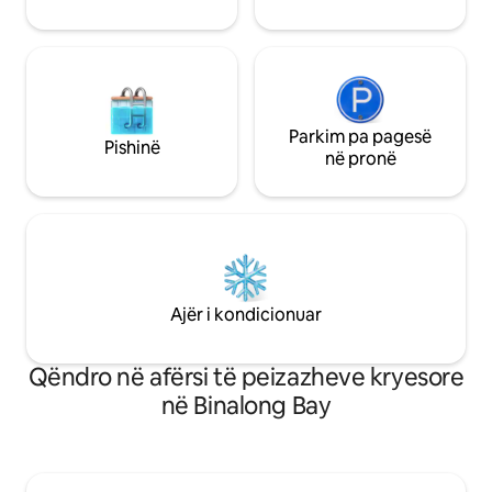
Tasmanisë.
Parkim pa pagesë
Pishinë
në pronë
Ajër i kondicionuar
Qëndro në afërsi të peizazheve kryesore
në Binalong Bay