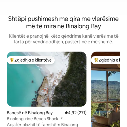
Shtëpi pushimesh me qira me vlerësime
më të mira në Binalong Bay
Klientët e pranojnë: këto qëndrime kanë vlerësime të
larta për vendndodhjen, pastërtinë e më shumë.
Zgjedhja e klientëve
Zgjedhja e klie
Më të mirat e zgjedhjeve të klientëve
Më të mirat e zgj
Banesë në Binalong Bay
Vlerësimi mesatar 4,92 nga 5, 2
4,92 (271)
Binalong-ride Beach Shack. E
përshtatshme për qentë.
Aq afër plazhit të famshëm Binalong