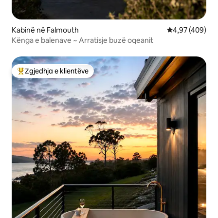
Kabinë në Falmouth
Vlerësimi mesa
4,97 (409)
Kënga e balenave ~ Arratisje buzë oqeanit
Zgjedhja e klientëve
Më të mirat e zgjedhjeve të klientëve