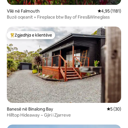
Vilë në Falmouth
Vlerësimi mesat
4,95 (1181)
Buzë oqeanit + Fireplace btw Bay of Fires&Wineglass
Zgjedhja e klientëve
Më të mirat e zgjedhjeve të klientëve
Banesë në Binalong Bay
Vlerësimi 
5 (30)
Hilltop Hideaway ~ Gjiri i Zjarreve