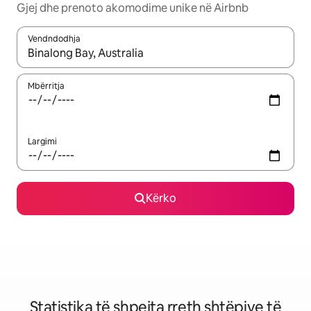
Gjej dhe prenoto akomodime unike në Airbnb
Vendndodhja
Kur rezultatet të jenë të disponueshme, lëviz me butonat e shig
Mbërritja
Largimi
Kërko
Statistika të shpejta rreth shtëpive të