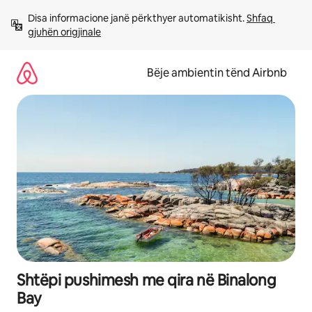
Kalo
Disa informacione janë përkthyer automatikisht. 
Shfaq 
te
gjuhën origjinale
përmbajtja
Bëje ambientin tënd Airbnb
Shtëpi pushimesh me qira në Binalong
Bay