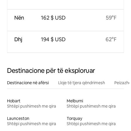
Nën
162 $ USD
59°F
Dhj
194 $ USD
62°F
Destinacione për të eksploruar
Destinacione në afërsi
Lloje të tjera qëndrimesh
Peizazhe
Hobart
Melburni
Shtëpi pushimesh me qira
Shtëpi pushimesh me qira
Launceston
Torquay
Shtëpi pushimesh me qira
Shtëpi pushimesh me qira