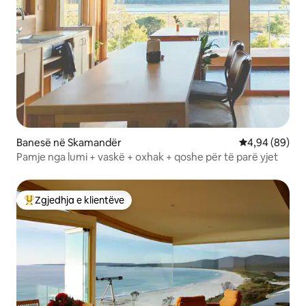
Banesë në Skamandër
Vlerësimi mes
4,94 (89)
Pamje nga lumi + vaskë + oxhak + qoshe për të parë yjet
Zgjedhja e klientëve
Më të mirat e zgjedhjeve të klientëve