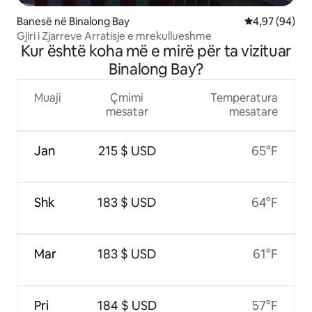
Banesë në Binalong Bay
Vlerësimi mes
4,97 (94)
Gjiri i Zjarreve Arratisje e mrekullueshme
Kur është koha më e mirë për ta vizituar
Binalong Bay?
Muaji
Çmimi
Temperatura
mesatar
mesatare
Jan
215 $ USD
65°F
Shk
183 $ USD
64°F
Mar
183 $ USD
61°F
Pri
184 $ USD
57°F