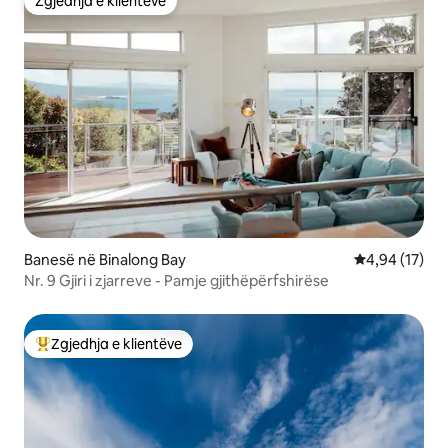
Zgjedhja e klientëve
Zgjedhja e klientëve
Banesë në Binalong Bay
Vlerësimi mes
4,94 (17)
Nr. 9 Gjiri i zjarreve - Pamje gjithëpërfshirëse
Zgjedhja e klientëve
Më të mirat e zgjedhjeve të klientëve