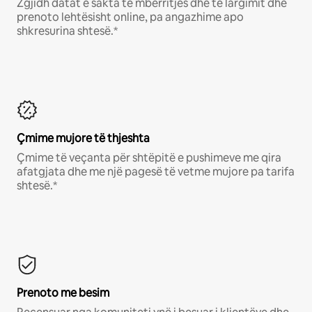
Zgjidh datat e sakta të mbërritjes dhe të largimit dhe
prenoto lehtësisht online, pa angazhime apo
shkresurina shtesë.*
Çmime mujore të thjeshta
Çmime të veçanta për shtëpitë e pushimeve me qira
afatgjata dhe me një pagesë të vetme mujore pa tarifa
shtesë.*
Prenoto me besim