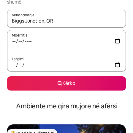
shumë.
Vendndodhja
Kur rezultatet të jenë të disponueshme, lëviz me butonat e shig
Mbërritja
Largimi
Kërko
Ambiente me qira mujore në afërsi