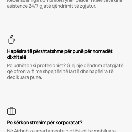
Recensuar nga komuniteti ynë i besuar i klientëve dhe
asistencë 24/7 gjatë qëndrimit të zgjatur.
Hapësira të përshtatshme për punë për nomadët
dixhitalë
Po udhëton si profesionist? Gjej një qëndrim afatgjatë
që ofron wifi me shpejtësi të lartë dhe hapësira të
dedikuara pune.
Po kërkon strehim për korporatat?
Në Airbnb ka apartamente plotësisht të mobiluara,