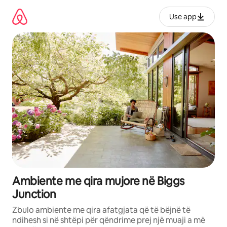
Kalo
te
Use app
përmbajtja
Ambiente me qira mujore në Biggs
Junction
Zbulo ambiente me qira afatgjata që të bëjnë të
ndihesh si në shtëpi për qëndrime prej një muaji a më