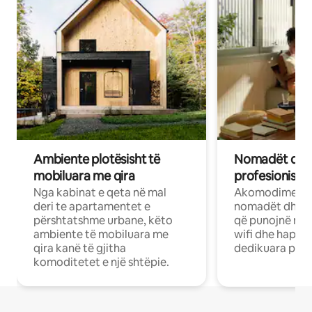
Ambiente plotësisht të
Nomadët dixh
mobiluara me qira
profesionistët
Nga kabinat e qeta në mal
Akomodime të 
deri te apartamentet e
nomadët dhe pr
përshtatshme urbane, këto
që punojnë në 
ambiente të mobiluara me
wifi dhe hapësi
qira kanë të gjitha
dedikuara pune
komoditetet e një shtëpie.