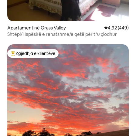
Apartament në Grass Valley
Vlerësimi mesa
4,92 (449)
Shtëpi/Hapësirë e rehatshme/e qetë për t 'u çlodhur
Zgjedhja e klientëve
Më të mirat e zgjedhjeve të klientëve