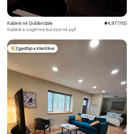
Kabinë në Goldendale
Vlerësimi mesa
4,97 (110)
Kabinë e vogël me kornizë në pyll
Zgjedhja e klientëve
Më të mirat e zgjedhjeve të klientëve