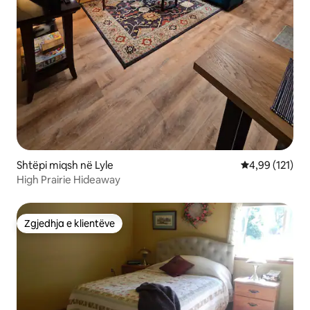
Shtëpi miqsh në Lyle
Vlerësimi mesa
4,99 (121)
High Prairie Hideaway
Zgjedhja e klientëve
Zgjedhja e klientëve