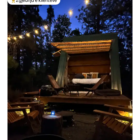
Zgjedhja e klientëve
Më të mirat e zgjedhjeve të klientëve