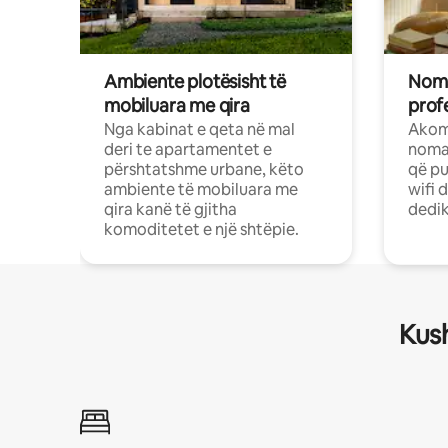
Ambiente plotësisht të
Noma
mobiluara me qira
profe
Nga kabinat e qeta në mal
Akom
deri te apartamentet e
nomad
përshtatshme urbane, këto
që pu
ambiente të mobiluara me
wifi 
qira kanë të gjitha
dedik
komoditetet e një shtëpie.
Kush