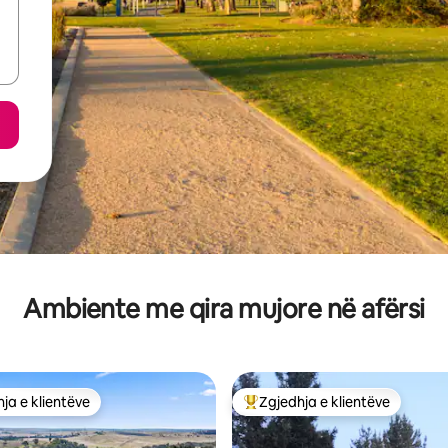
Ambiente me qira mujore në afërsi
ja e klientëve
Zgjedhja e klientëve
rat e zgjedhjeve të klientëve
Më të mirat e zgjedhjeve të kli