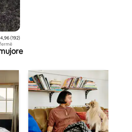
lerësimi mesatar 4,96 nga 5, 192 vlerësime
4,96 (192)
 fermë
 mujore