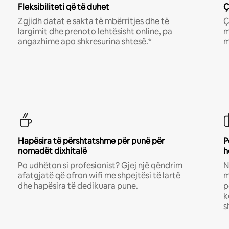
Fleksibiliteti që të duhet
Ç
Zgjidh datat e sakta të mbërritjes dhe të
Ç
largimit dhe prenoto lehtësisht online, pa
m
angazhime apo shkresurina shtesë.*
m
Hapësira të përshtatshme për punë për
P
nomadët dixhitalë
h
Po udhëton si profesionist? Gjej një qëndrim
N
afatgjatë që ofron wifi me shpejtësi të lartë
m
dhe hapësira të dedikuara pune.
p
k
s