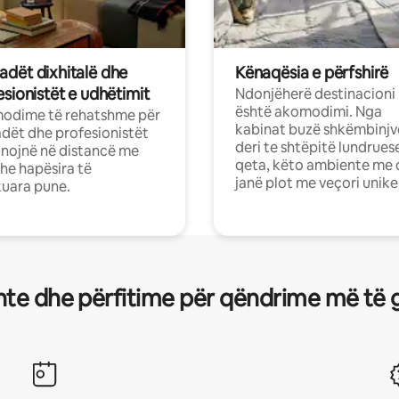
dët dixhitalë dhe
Kënaqësia e përfshirë
sionistët e udhëtimit
Ndonjëherë destinacioni
është akomodimi. Nga
odime të rehatshme për
kabinat buzë shkëmbinjv
ët dhe profesionistët
deri te shtëpitë lundrues
nojnë në distancë me
qeta, këto ambiente me 
dhe hapësira të
janë plot me veçori unike
uara pune.
te dhe përfitime për qëndrime më të 