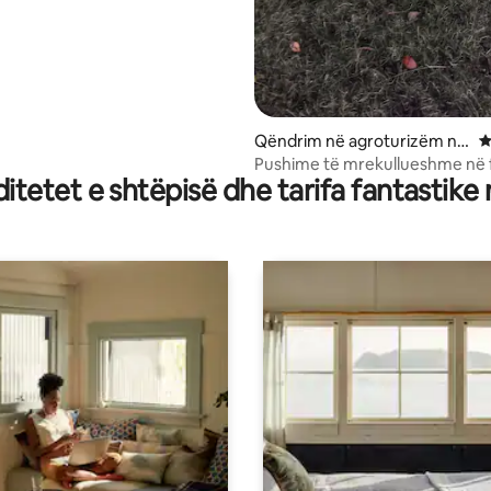
Qëndrim në agroturizëm në
V
Brayton
Pushime të mrekullueshme në
tetet e shtëpisë dhe tarifa fantastike