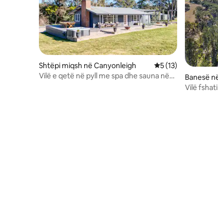
Shtëpi miqsh në Canyonleigh
Vlerësimi mesatar 5
5 (13)
Vilë e qetë në pyll me spa dhe sauna në
Banesë n
natyrë
Vilë fshat