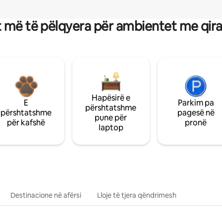
 më të pëlqyera për ambientet me qir
Hapësirë e
E
Parkim pa
përshtatshme
përshtatshme
pagesë në
pune për
për kafshë
pronë
laptop
Destinacione në afërsi
Lloje të tjera qëndrimesh