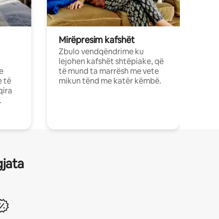
Mirëpresim kafshët
Zbulo vendqëndrime ku
lejohen kafshët shtëpiake, që
e
të mund ta marrësh me vete
e të
mikun tënd me katër këmbë.
qira
.
gjata