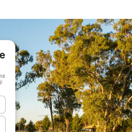
e
 të
ji
butonat e shigjetave lart e poshtë ose eksploro duke prekur ose duke l