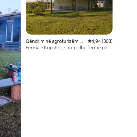
Qëndrim në agroturizëm në
Vlerësimi mesatar 4,94
4,94 (303)
Tallong
Ferma e Kopshtit, shtëpi dhe fermë për
veten!