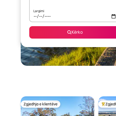
Largimi
Kërko
Zgjedhja e klientëve
Zgjedh
Zgjedhja e klientëve
Më të mi