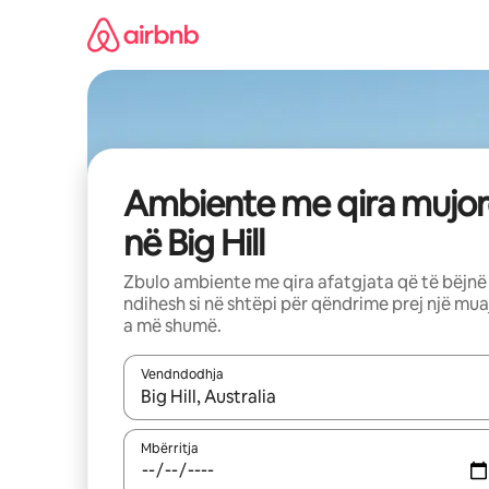
Kalo
te
përmbajtja
Ambiente me qira mujor
në Big Hill
Zbulo ambiente me qira afatgjata që të bëjnë
ndihesh si në shtëpi për qëndrime prej një mua
a më shumë.
Vendndodhja
Kur rezultatet të jenë të disponueshme, lëviz me 
Mbërritja