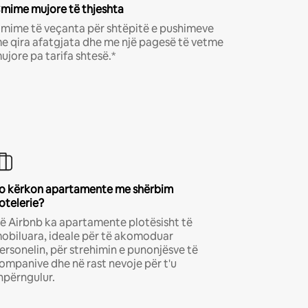
mime mujore të thjeshta
mime të veçanta për shtëpitë e pushimeve
e qira afatgjata dhe me një pagesë të vetme
ujore pa tarifa shtesë.*
o kërkon apartamente me shërbim
otelerie?
ë Airbnb ka apartamente plotësisht të
obiluara, ideale për të akomoduar
ersonelin, për strehimin e punonjësve të
ompanive dhe në rast nevoje për t'u
hpërngulur.