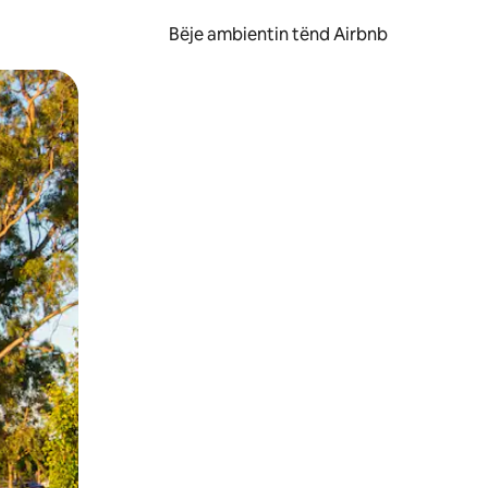
Bëje ambientin tënd Airbnb
ëvizur ekranin.