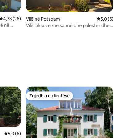
Vlerësimi mesatar 4,73 nga 5, 26 vlerësime
4,73 (26)
Vilë në Potsdam
Vlerësimi mesatar 5
5,0 (5)
në në
Vilë luksoze me saunë dhe palestër dhe
250 m larg liqenit
Zgjedhja e klientëve
Zgjedhja e klientëve
Vlerësimi mesatar 5,0 nga 5, 6 vlerësime
5,0 (6)