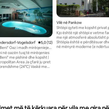
Vilë në Pankow
Shtëpi qyteti me kopsht privat 
Kjo është një shtëpi e vetme fa
me një atmosferë absolutisht p
Shtëpia është e përditësuar dhe
 nga 5, 26 vlerësime
redersdorf-Vogelsdorf
Vlerësimi mesatar 5,0 nga 5, 12 vlerësime
5,0 (12)
në mënyrë moderne (e ndërtuar
 Beni" Oaz i madh mirëqenieje
2019), si dhe neutrale ndaj CO
ë dhe kopsht
ni në oazën tuaj të mirëqenies
sistemit fotovoltaik dhe pompë
 Beni" me pishinë dhe kopsht |
nxehtësisë. Këtu avantazhet e 
tan Area Ja çfarë ju pret
me jetën urbane kombinohen 
 brendshme (24°C) Vaskë me
qetësinë e një vendbanimi të iz
zh Sauna Shtëpi 250 m² dhe
fshat. Kaloje kohën pa u shqetë
 i madh me
Ndjehu i lirë të të pëlqejë në ç
aventurën urbane të Berlinit. 
 koleksion lojërash Fjetja 3
fëmijësh janë të disponueshëm
umi Divan-krevat Divan me
familjet. Ofrohen gjithashtu kr
r prenotime me 10 persona e
shtesë.
met më të kërkuara për vila me qira në
rje/enëlarëse 5 televizorë