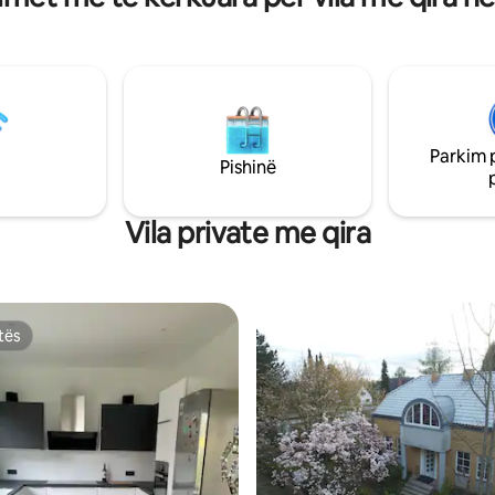
amilje/miq/emigrantë/artizanë
Parkim 
Pishinë
Vila private me qira
tës
tës