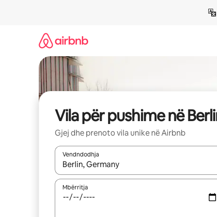
Kalo
te
përmbajtja
Vila për pushime në Berli
Gjej dhe prenoto vila unike në Airbnb
Vendndodhja
Kur rezultatet të jenë të disponueshme, lëviz me 
Mbërritja