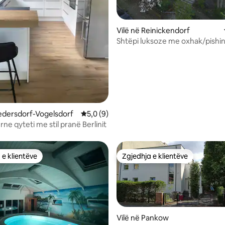
 nga 5, 16 vlerësime
Vilë në Reinickendorf
Shtëpi luksoze me oxhak/pishi
Berlin 260 metra katrorë.
redersdorf-Vogelsdorf
Vlerësimi mesatar 5,0 nga 5, 9 vlerësime
5,0 (9)
ne qyteti me stil pranë Berlinit
 e klientëve
Zgjedhja e klientëve
 e klientëve
Zgjedhja e klientëve
Vilë në Pankow