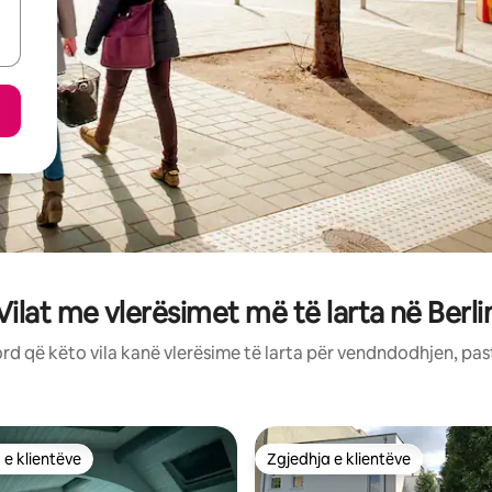
Vilat me vlerësimet më të larta në Berli
rd që këto vila kanë vlerësime të larta për vendndodhjen, pas
 e klientëve
Zgjedhja e klientëve
 e klientëve
Zgjedhja e klientëve