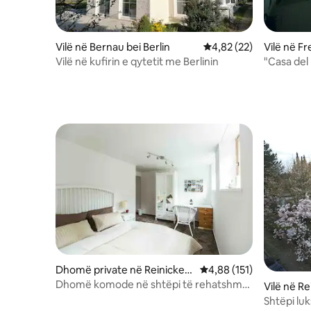
Vilë në Bernau bei Berlin
Vlerësimi mesatar 4,82
4,82 (22)
Vilë në F
Vilë në kufirin e qytetit me Berlinin
"Casa del
me pishin
Dhomë private në Reinicken
Vlerësimi mesatar 4,88 
4,88 (151)
dorf
Dhomë komode në shtëpi të rehatshme
Vilë në R
260qm w mëngjes
Shtëpi lu