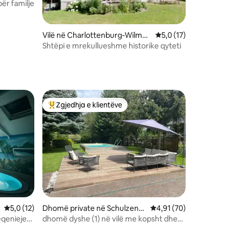
për familje
Vilë në Charlottenburg-Wilmer
Vlerësimi mesatar 5,
5,0 (17)
sdorf
Shtëpi e mrekullueshme historike qyteti
Zgjedhja e klientëve
Më të mirat e zgjedhjeve të klientëve
Vlerësimi mesatar 5,0 nga 5, 12 vlerësime
5,0 (12)
Dhomë private në Schulzend
Vlerësimi mesatar 4,9
4,91 (70)
orf
ëqenieje
dhomë dyshe (1) në vilë me kopsht dhe