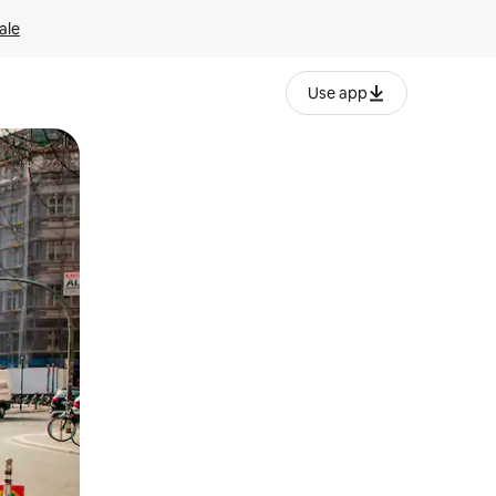
ale
Use app
ëvizur ekranin.