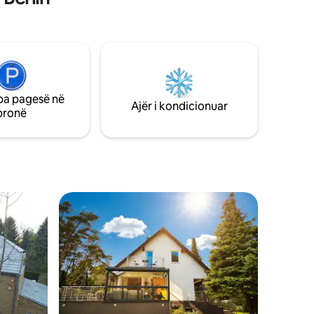
ndërrimin e foshnjës dhe një skarë për
fëmijë.
pa pagesë në
Ajër i kondicionuar
pronë