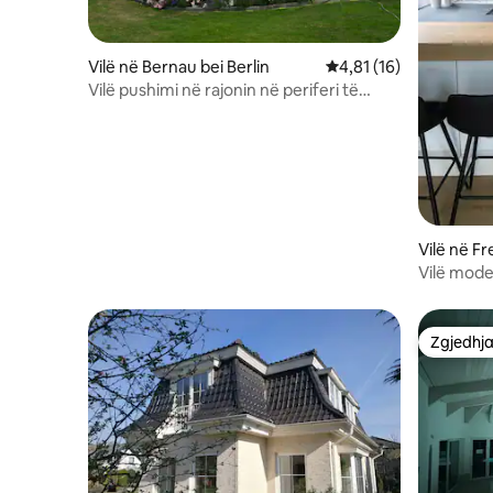
Vilë në Bernau bei Berlin
Vlerësimi mesatar 4,81
4,81 (16)
Vilë pushimi në rajonin në periferi të
Berlinit
Vilë në F
Vilë moder
Zgjedhja
Zgjedhja