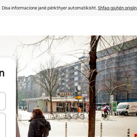
Disa informacione janë përkthyer automatikisht. 
Shfaq gjuhën origjin
n
butonat e shigjetave lart e poshtë ose eksploro duke prekur ose duke l