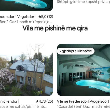
Shtëpi qyteti me kopsht privat 
 nga 5, 22 vlerësime
redersdorf-Vogelsdorf
Vlerësimi mesatar 5,0 nga 5, 12 vlerësime
5,0 (12)
 Beni" Oaz i madh mirëqenieje
Vila me pishinë me qira
ë dhe kopsht
Zgjedhja e klientëve
Zgjedhja e klientëve
nga 5, 151 vlerësime
einickendorf
Vlerësimi mesatar 4,73 nga 5, 26 vlerësime
4,73 (26)
Vilë në Fredersdorf-Vogelsdorf
ksoze me oxhak/pishinë në
"Casa del Beni" Oaz i madh mir