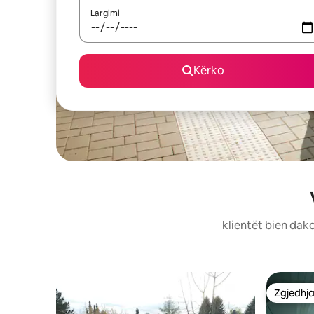
Largimi
Kërko
klientët bien dako
Zgjedhja
Zgjedhja