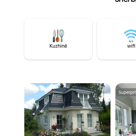
panelesh diellorë dhe furnizohet me
Ideale: f
energji 80% nga ky sistem.
Kuzhinë
wifi
Superpri
Superpri