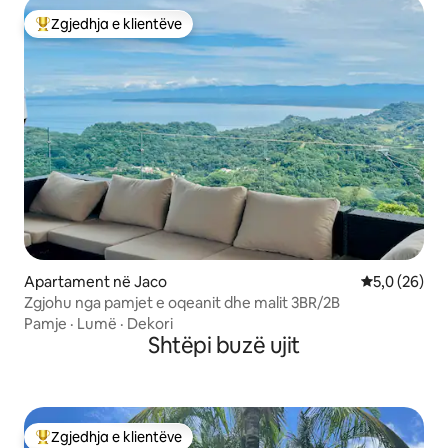
Zgjedhja e klientëve
Më të mirat e zgjedhjeve të klientëve
Apartament në Jaco
Vlerësimi me
5,0 (26)
Zgjohu nga pamjet e oqeanit dhe malit 3BR/2B
Pamje
·
Lumë
·
Dekori
Shtëpi buzë ujit
Zgjedhja e klientëve
Më të mirat e zgjedhjeve të klientëve