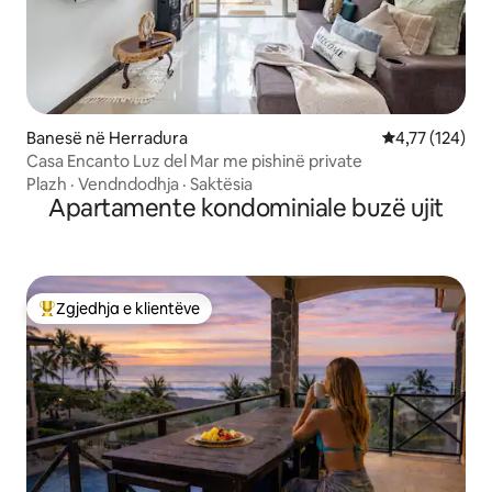
Banesë në Herradura
Vlerësimi mesa
4,77 (124)
Casa Encanto Luz del Mar me pishinë private
Plazh
·
Vendndodhja
·
Saktësia
Apartamente kondominiale buzë ujit
Zgjedhja e klientëve
Më të mirat e zgjedhjeve të klientëve