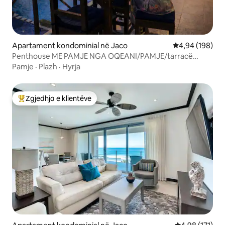
Apartament kondominial në Jaco
Vlerësimi mesa
4,94 (198)
Penthouse ME PAMJE NGA OQEANI/PAMJE/tarracë
private/Pishinë
Pamje
·
Plazh
·
Hyrja
Zgjedhja e klientëve
Më të mirat e zgjedhjeve të klientëve