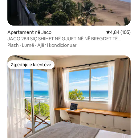
Apartament në Jaco
Vlerësimi mesa
4,84 (105)
JACO 2BR SIÇ SHIHET NË GJUETINË NË BREGDET TË
HGTV
Plazh
·
Lumë
·
Ajër i kondicionuar
Zgjedhja e klientëve
Zgjedhja e klientëve