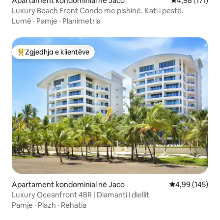
Apartament kondominial në Jaco
Vlerësimi mesa
4,98 (171)
Luxury Beach Front Condo me pishinë. Kati i pestë.
Lumë
·
Pamje
·
Planimetria
Zgjedhja e klientëve
Më të mirat e zgjedhjeve të klientëve
Apartament kondominial në Jaco
Vlerësimi mesa
4,99 (145)
Luxury Oceanfront 4BR | Diamanti i diellit
Pamje
·
Plazh
·
Rehatia