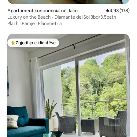
Apartament kondominial në Jaco
Vlerësimi mesa
4,93 (178)
Luxury on the Beach - Diamante del Sol 3bd/3.5bath
Plazh
·
Pamje
·
Planimetria
Zgjedhja e klientëve
Më të mirat e zgjedhjeve të klientëve