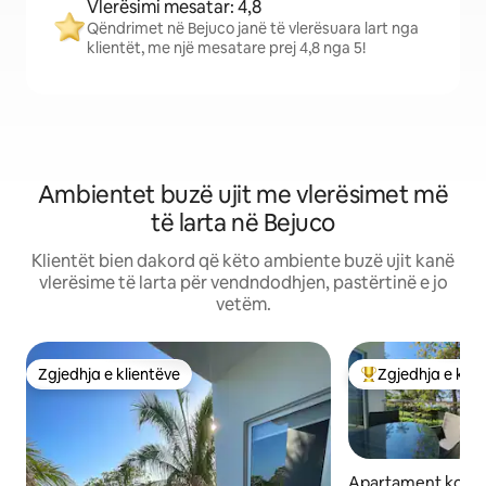
Vlerësimi mesatar: 4,8
Qëndrimet në Bejuco janë të vlerësuara lart nga
klientët, me një mesatare prej 4,8 nga 5!
Ambientet buzë ujit me vlerësimet më
të larta në Bejuco
Klientët bien dakord që këto ambiente buzë ujit kanë
vlerësime të larta për vendndodhjen, pastërtinë e jo
vetëm.
Zgjedhja e klientëve
Zgjedhja e klie
Zgjedhja e klientëve
Më të mirat e zgj
Apartament kondo