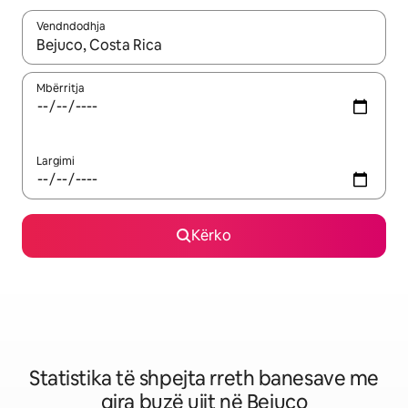
Vendndodhja
Kur rezultatet të jenë të disponueshme, lëviz me butonat e shig
Mbërritja
Largimi
Kërko
Statistika të shpejta rreth banesave me
qira buzë ujit në Bejuco