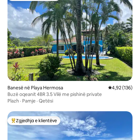
Banesë në Playa Hermosa
Vlerësimi mesa
4,92 (136)
Buzë oqeanit 4BR 3.5 Vilë me pishinë private
Plazh
·
Pamje
·
Qetësi
Zgjedhja e klientëve
Më të mirat e zgjedhjeve të klientëve