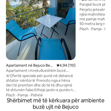
Bejuco Beach
Parajsë buzë plaz
oqeani në perëndim
Përjeto jetesën bu
njësi mahnitëse të 
me pamje mahnitë
50 metra larg rërë
diellit nga ballkon
Plazh
·
Pamje
·
Kuz
apartament kondom
plotësisht i mobil
banja me 5 dhoma 
dopio "king", krev
divan. Shijo një k
njësi A/C, karrige 
Kompleksi krenohe
Apartament në Bejuco Beac
Vlerësimi mesatar 4,94 nga 5, 1
4,94 (110)
më të mëdha me 5 p
h
Apartament i mrekullueshëm buzë
zonë për fëmijë, f
plazhit: pak hapa larg plazhit
fusha tenisi. E pë
🚨Ofertë speciale për punë në distancë
tua!
shtator-nëntor🚨 Prenoto nga e hëna
deri të premten dhe do të të dhurojmë
të shtunën falas Ktheje javën e punës në
pushim në plazh La Jolla – Sekreti i
Plazh
·
Pamje
·
Pishinë
ruajtur më mirë i Bejuco • Family
Shërbimet më të kërkuara për ambiente
Paradise: pak hapa larg plazhit, shëtitje
buzë ujit në Bejuco
në perëndim të diellit, pishina/shesh