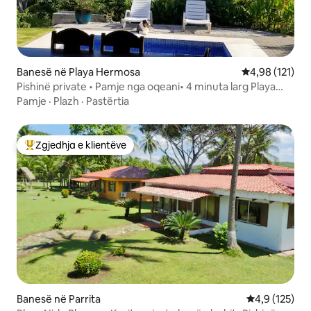
Banesë në Playa Hermosa
Vlerësimi mesa
4,98 (121)
Pishinë private • Pamje nga oqeani• 4 minuta larg Playa
Hermosa
Pamje
·
Plazh
·
Pastërtia
Zgjedhja e klientëve
Më të mirat e zgjedhjeve të klientëve
Banesë në Parrita
Vlerësimi mes
4,9 (125)