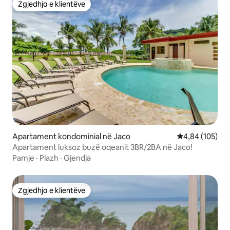
Zgjedhja e klientëve
Zgjedhja e klientëve
Apartament kondominial në Jaco
Vlerësimi mesa
4,84 (105)
Apartament luksoz buzë oqeanit 3BR/2BA në Jaco!
Pamje
·
Plazh
·
Gjendja
Zgjedhja e klientëve
Zgjedhja e klientëve