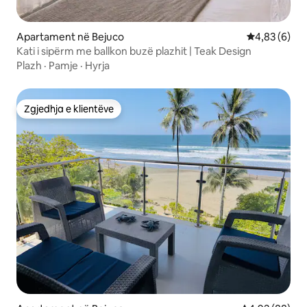
Apartament në Bejuco
Vlerësimi me
4,83 (6)
Kati i sipërm me ballkon buzë plazhit | Teak Design
Plazh
·
Pamje
·
Hyrja
Zgjedhja e klientëve
Zgjedhja e klientëve