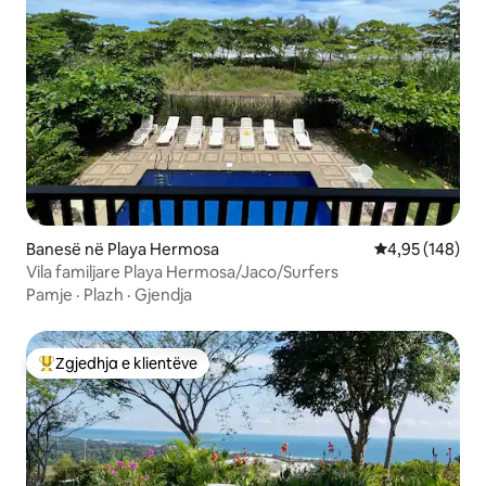
Banesë në Playa Hermosa
Vlerësimi mesa
4,95 (148)
Vila familjare Playa Hermosa/Jaco/Surfers
Pamje
·
Plazh
·
Gjendja
Zgjedhja e klientëve
Më të mirat e zgjedhjeve të klientëve