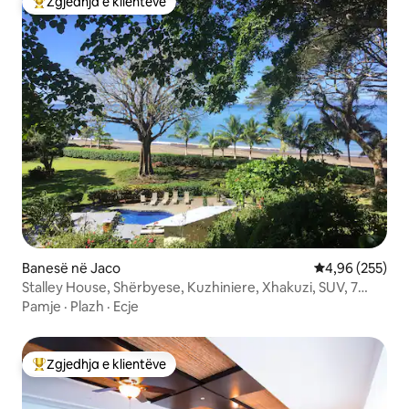
Zgjedhja e klientëve
Më të mirat e zgjedhjeve të klientëve
Banesë në Jaco
Vlerësimi mesa
4,96 (255)
Stalley House, Shërbyese, Kuzhiniere, Xhakuzi, SUV, 7
kajakë
Pamje
·
Plazh
·
Ecje
Zgjedhja e klientëve
Më të mirat e zgjedhjeve të klientëve