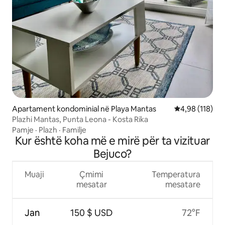
Apartament kondominial në Playa Mantas
Vlerësimi mesa
4,98 (118)
Plazhi Mantas, Punta Leona - Kosta Rika
Pamje
·
Plazh
·
Familje
Kur është koha më e mirë për ta vizituar
Bejuco?
Muaji
Çmimi
Temperatura
mesatar
mesatare
Jan
150 $ USD
72°F