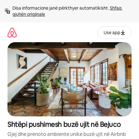
Kalo
Disa informacione janë përkthyer automatikisht. 
Shfaq 
te
gjuhën origjinale
përmbajtja
Use app
Shtëpi pushimesh buzë ujit në Bejuco
Gjej dhe prenoto ambiente unike buzë ujit në Airbnb