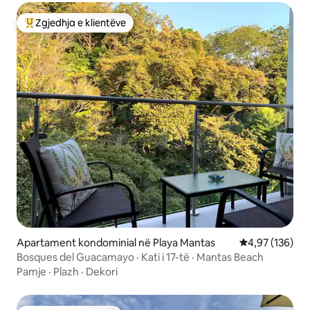
Zgjedhja e klientëve
Më të mirat e zgjedhjeve të klientëve
Apartament kondominial në Playa Mantas
Vlerësimi mesa
4,97 (136)
Bosques del Guacamayo · Kati i 17-të · Mantas Beach
Pamje
·
Plazh
·
Dekori