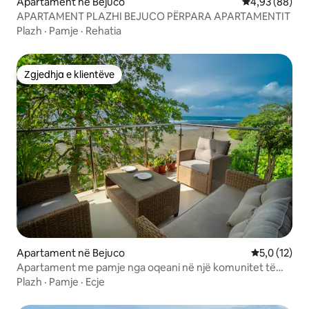
Apartament në Bejuco
Vlerësimi mes
4,93 (88)
APARTAMENT PLAZHI BEJUCO PËRPARA APARTAMENTIT
Plazh
·
Pamje
·
Rehatia
Zgjedhja e klientëve
Zgjedhja e klientëve
Apartament në Bejuco
Vlerësimi me
5,0 (12)
Apartament me pamje nga oqeani në një komunitet të
mbyllur
Plazh
·
Pamje
·
Ecje