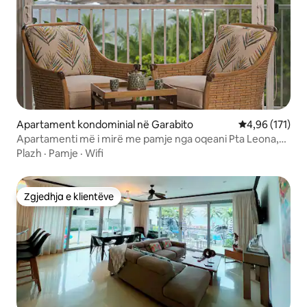
Apartament kondominial në Garabito
Vlerësimi mesa
4,96 (171)
Apartamenti më i mirë me pamje nga oqeani Pta Leona,
hyrje direkte në plazh
Plazh
·
Pamje
·
Wifi
Zgjedhja e klientëve
Zgjedhja e klientëve