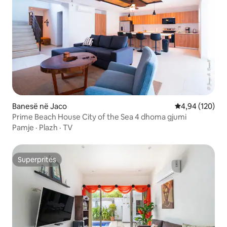
Banesë në Jaco
Vlerësimi mesa
4,94 (120)
Prime Beach House City of the Sea 4 dhoma gjumi
Pamje
·
Plazh
·
TV
Superpritës
Superpritës