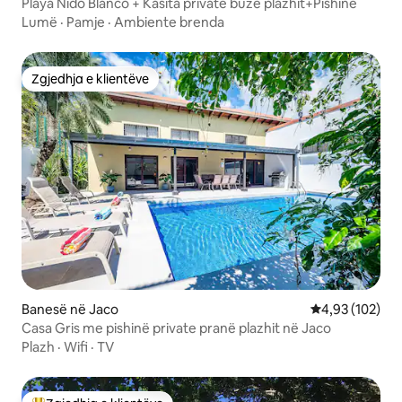
Playa Nido Blanco + Kasita private buzë plazhit+Pishinë
Lumë
·
Pamje
·
Ambiente brenda
Zgjedhja e klientëve
Zgjedhja e klientëve
Banesë në Jaco
Vlerësimi mesa
4,93 (102)
Casa Gris me pishinë private pranë plazhit në Jaco
Plazh
·
Wifi
·
TV