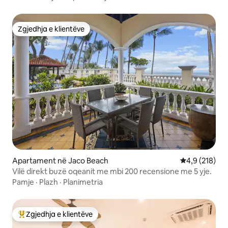
Zgjedhja e klientëve
Zgjedhja e klientëve
Apartament në Jaco Beach
Vlerësimi mes
4,9 (218)
Vilë direkt buzë oqeanit me mbi 200 recensione me 5 yje.
Pamje
·
Plazh
·
Planimetria
Zgjedhja e klientëve
Më të mirat e zgjedhjeve të klientëve