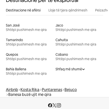
Destinacione për të eksploruar
Destinacione në afërsi
Lloje të tjera qëndrimesh
Peizazhe
San José
Jaco
Shtëpi pushimesh me qira
Shtëpi pushimesh me qira
Tamarindo
Cahuita
Shtëpi pushimesh me qira
Shtëpi pushimesh me qira
Quepos
Cobano
Shtëpi pushimesh me qira
Shtëpi pushimesh me qira
Bahía Ballena
Shfaq më shumë
Shtëpi pushimesh me qira
Airbnb
Kosta Rika
Puntarenas
Bejuco
Banesa buzë ujit me qira