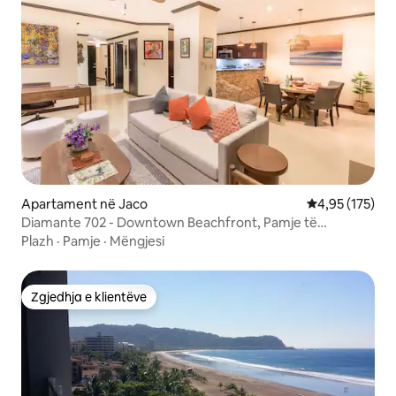
Apartament në Jaco
Vlerësimi mesa
4,95 (175)
Diamante 702 - Downtown Beachfront, Pamje të
mrekullueshme!
Plazh
·
Pamje
·
Mëngjesi
Zgjedhja e klientëve
Zgjedhja e klientëve