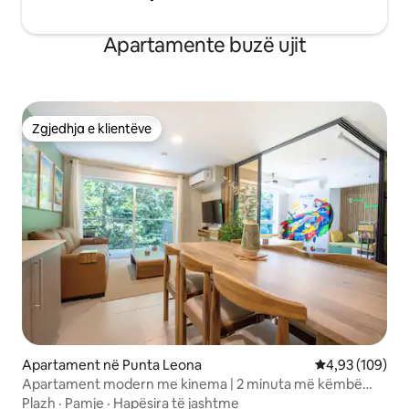
Apartamente buzë ujit
Zgjedhja e klientëve
Zgjedhja e klientëve
Apartament në Punta Leona
Vlerësimi mesa
4,93 (109)
Apartament modern me kinema | 2 minuta më këmbë
deri në plazhin Mantas
Plazh
·
Pamje
·
Hapësira të jashtme