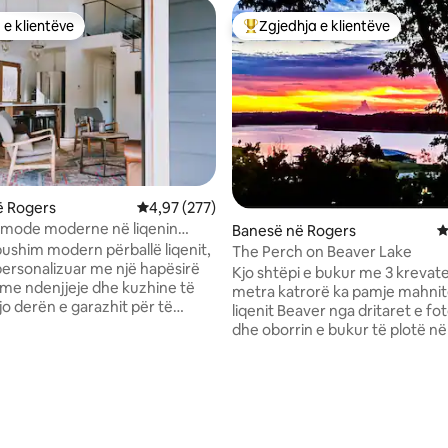
 e klientëve
Zgjedhja e klientëve
 e klientëve
Më të mirat e zgjedhjeve të kli
nga 5, 195 vlerësime
ë Rogers
Vlerësimi mesatar 4,97 nga 5, 277 vlerësime
4,97 (277)
omode moderne në liqenin
Banesë në Rogers
V
 “KABINË BLU”
ushim modern përballë liqenit,
The Perch on Beaver Lake
personalizuar me një hapësirë
Kjo shtëpi e bukur me 3 krevate
hme ndenjjeje dhe kuzhine të
metra katrorë ka pamje mahnit
jo derën e garazhit për të
liqenit Beaver nga dritaret e fo
etesën e brendshme dhe të
dhe oborrin e bukur të plotë në
Kuzhina e stilit të hapur, jetesa
 një verandë shumë e madhe
ngrënia e bëjnë argëtimin një fl
me ndenjëse të rehatshme për
Master ka ensuite dhe një krev
r pamjen, qetësinë dhe qetësinë
"queen", dhoma e dytë ka një k
bukur të liqenit të Kastorit. Na
dopio "queen", dhoma e gjumit 
jetet sociale:
krevate dopio/të plotë marinari