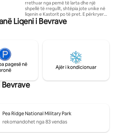
rrethuar nga pemë të larta dhe një
otë,
shpellë të rregullt, shtëpia jote unike në
inë dhe
liqenin e Kastorit po të pret. E përkryer
it Rogers
anë Liqeni i Bevrave
për një pushim familjar "Great
ëpia ka 3
Outdoors", fundjavë vajzash ose një
yer.
arratisje romantike. Ne mund të jemi
pushimi yt në distancë, ose baza jote e
shtëpisë për të gjitha blerjet dhe ngrënia
që Rogers, Bentonville dhe Eureka
Springs ofrojnë. Luaj Bocce, cornhole ose
putt putt ndërsa miqtë dhe familja janë
pa pagesë në
ulur rreth zjarrit. Dekori ynë modern
Ajër i kondicionuar
pronë
BoHo dhe dizajni klasik i vilës krijojnë një
atmosferë argëtuese për të gjithë!
i Bevrave
Pea Ridge National Military Park
rekomandohet nga 83 vendas