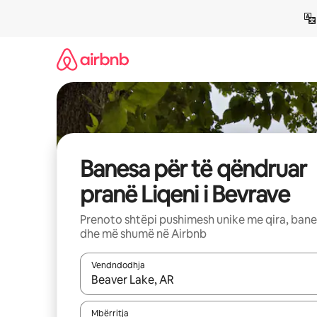
Kalo
te
përmbajtja
Banesa për të qëndruar
pranë Liqeni i Bevrave
Prenoto shtëpi pushimesh unike me qira, ban
dhe më shumë në Airbnb
Vendndodhja
Kur rezultatet të jenë të disponueshme, lëviz me 
Mbërritja