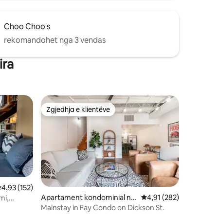
Choo Choo's
rekomandohet nga 3 vendas
ira
Zgjedhja e klientëve
entëve
Zgjedhja e klientëve
lerësimi mesatar 4,93 nga 5, 152 vlerësime
4,93 (152)
Apartament kondominial në
Vlerësimi mesatar 4,91
4,91 (282)
mi,
Fayetteville
Mainstay in Fay Condo on Dickson St.