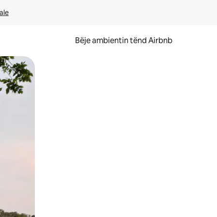
ale
Bëje ambientin tënd Airbnb
ëvizur ekranin.