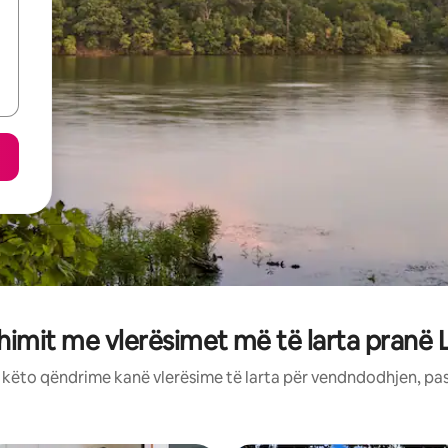
himit me vlerësimet më të larta pranë L
: këto qëndrime kanë vlerësime të larta për vendndodhjen, pa