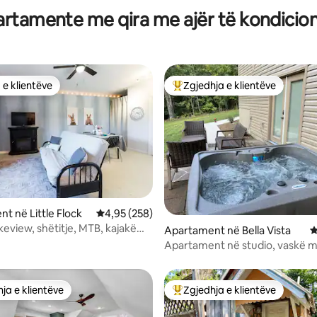
rtamente me qira me ajër të kondicio
 e klientëve
Zgjedhja e klientëve
 e klientëve
Më të mirat e zgjedhjeve të kli
nga 5, 153 vlerësime
t në Little Flock
Vlerësimi mesatar 4,95 nga 5, 258 vlerësime
4,95 (258)
keview, shëtitje, MTB, kajakë
Apartament në Bella Vista
V
 kanoe
Apartament në studio, vaskë 
hidromasazh, pamje nga liqeni
ja e klientëve
Zgjedhja e klientëve
rat e zgjedhjeve të klientëve
Më të mirat e zgjedhjeve të kli