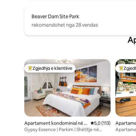
Beaver Dam Site Park
rekomandohet nga 28 vendas
Ap
Zgjedhja e klientëve
Zgjedh
Më të mirat e zgjedhjeve të klientëve
Më të mi
Apartament kondominial në E
Vlerësimi mesatar 5,0
5,0 (113)
Apartame
ureka Springs
Eureka Sp
Gypsy Essence | Parkim | Shëtitje në
Apartame
qendrën magjepsëse të qytetit
gjumi, va