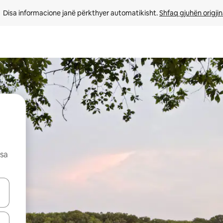
Disa informacione janë përkthyer automatikisht. 
Shfaq gjuhën origjin
esa
butonat e shigjetave lart e poshtë ose eksploro duke prekur ose duke l