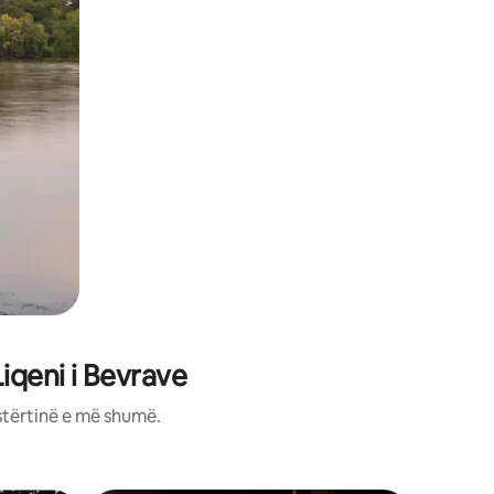
iqeni i Bevrave
stërtinë e më shumë.