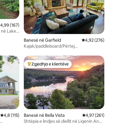
lerësimi mesatar 4,99 nga 5, 167 vlerësime
4,99 (167)
 në Lake
Banesë në Garfield
Vlerësimi mesatar 4,92
4,92 (276)
Kajak/paddleboard/Përtej
PISHINËS/Tenis/Pickleball
Zgjedhja e klientëve
Më të mirat e zgjedhjeve të klientëve
Vlerësimi mesatar 4,8 nga 5, 115 vlerësime
4,8 (115)
Banesë në Bella Vista
Vlerësimi mesatar 4,97
4,97 (261)
Shtëpia e lindjes së diellit në Liqenin Ann
Apartament