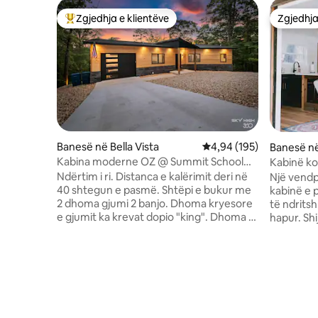
Zgjedhja e klientëve
Zgjedhja
Më të mirat e zgjedhjeve të klientëve
Zgjedhja
Banesë në Bella Vista
Vlerësimi mesatar 4,94 
4,94 (195)
Banesë n
Kabina moderne OZ @ Summit School
Kabinë k
Trail
Kastor! -
Ndërtim i ri. Distanca e kalërimit deri në
Një vendp
40 shtegun e pasmë. Shtëpi e bukur me
kabinë e 
2 dhoma gjumi 2 banjo. Dhoma kryesore
të ndrits
e gjumit ka krevat dopio "king". Dhoma e
hapur. Shi
gjumit #2 ka 2 krevate dyshe, Kjo pronë
shijuar j
ka gjithashtu një krevat të shtrirë, kështu
jashtme. Loft ëndrrash, një banjë e sapo
që nëse mund të flenë 5 persona në
rinovuar,
total. Kjo shtëpi ka një verandë të madhe
përpara 
të sipërme me shumë ndenjëse, hamak,
të shijua
skarë me pelet (kontrollo ndalimet lokale
e zonës së 
të djegies para përdorimit) dhe vaskë me
ndiq në rr