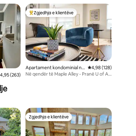
Zgjedhja e klientëve
entëve
Më të mirat e zgjedhjeve të klientëve
Apartament kondominial në
Vlerësimi mesatar 4,98
4,98 (128)
Fayetteville
Në qendër të Maple Alley - Pranë U of A
lerësimi mesatar 4,95 nga 5, 263 vlerësime
4,95 (263)
+ Trails
je
Zgjedhja e klientëve
entëve
Zgjedhja e klientëve