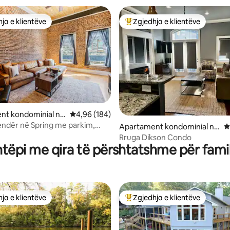
ja e klientëve
Zgjedhja e klientëve
rat e zgjedhjeve të klientëve
Më të mirat e zgjedhjeve të kli
nga 5, 173 vlerësime
nt kondominial në
Vlerësimi mesatar 4,96 nga 5, 184 vlerësime
4,96 (184)
rings
endër në Spring me parkim,
Apartament kondominial në
V
kut Basin
Fayetteville
Rruga Dikson Condo
htëpi me qira të përshtatshme për famil
ja e klientëve
Zgjedhja e klientëve
rat e zgjedhjeve të klientëve
Më të mirat e zgjedhjeve të kli