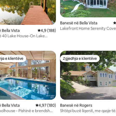
Banesë në Bella Vista
V
Lakefront Home Serenity Cove
 Bella Vista
Vlerësimi mesatar 4,9 nga 5, 188 vlerësime
4,9 (188)
Loch Lomond.
ë 40 Lake House-On Lake
nga 5, 278 vlerësime
pranë shtigjeve.
ja e klientëve
Zgjedhja e klientëve
rat e zgjedhjeve të klientëve
Zgjedhja e klientëve
 Bella Vista
Vlerësimi mesatar 4,97 nga 5, 180 vlerësime
4,97 (180)
Banesë në Rogers
olhouse - Pishinë e brendshme
Shtëpi buzë liqenit, me qasje të
nga 5, 142 vlerësime
e ngrohje
drejtpërdrejtë në liqen