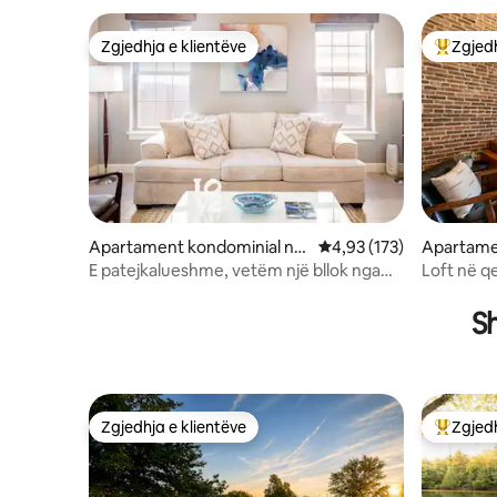
Zgjedhja e klientëve
Zgjedh
Zgjedhja e klientëve
Më të mi
Apartament kondominial në
Vlerësimi mesatar 4,93 
4,93 (173)
Apartame
Bentonville Qendra
Eureka Sp
E patejkalueshme, vetëm një bllok nga
Loft në q
Sheshi
pranë par
S
Zgjedhja e klientëve
Zgjedh
Zgjedhja e klientëve
Më të mi