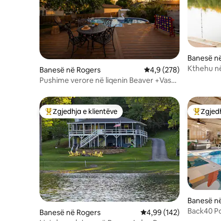
Banesë në
Kthehu n
Banesë në Rogers
Vlerësimi mesatar 4,9 
4,9 (278)
Rayburn, 
Pushime verore në liqenin Beaver +Vaskë
me hidromasazh+Pishinë+Me gardh
Zgjedhja e klientëve
Zgjedh
Më të mirat e zgjedhjeve të klientëve
Më të mi
Banesë në
Back40 Po
Banesë në Rogers
Vlerësimi mesatar 4,99 
4,99 (142)
private/m