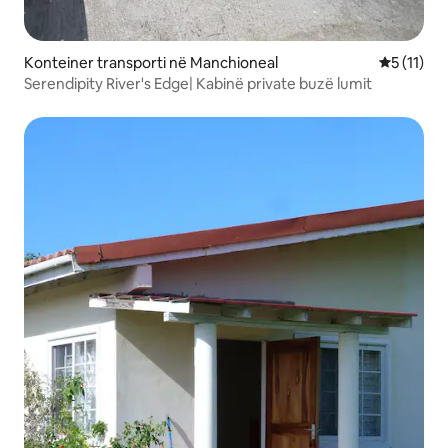
Konteiner transporti në Manchioneal
Vlerësimi 
5 (11)
Serendipity River's Edge| Kabinë private buzë lumit