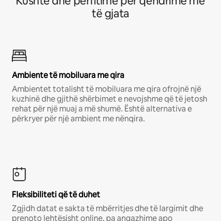
Kushte dhe përfitime për qëndrime më
të gjata
Ambiente të mobiluara me qira
Ambientet totalisht të mobiluara me qira ofrojnë një
kuzhinë dhe gjithë shërbimet e nevojshme që të jetosh
rehat për një muaj a më shumë. Është alternativa e
përkryer për një ambient me nënqira.
Fleksibiliteti që të duhet
Zgjidh datat e sakta të mbërritjes dhe të largimit dhe
prenoto lehtësisht online, pa angazhime apo