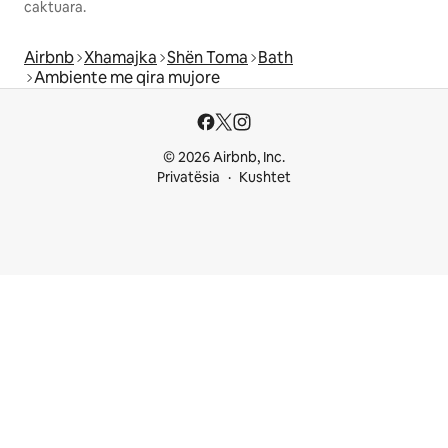
caktuara.
Airbnb
Xhamajka
Shën Toma
Bath
Ambiente me qira mujore
© 2026 Airbnb, Inc.
Privatësia
Kushtet