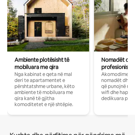
Ambiente plotësisht të
Nomadët dixh
mobiluara me qira
profesionistët
Nga kabinat e qeta në mal
Akomodime të 
deri te apartamentet e
nomadët dhe pr
përshtatshme urbane, këto
që punojnë në 
ambiente të mobiluara me
wifi dhe hapësi
qira kanë të gjitha
dedikuara pune
komoditetet e një shtëpie.