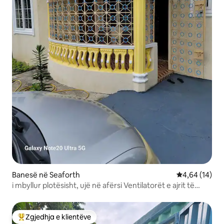
Banesë në Seaforth
Vlerësimi mes
4,64 (14)
i mbyllur plotësisht, ujë në afërsi Ventilatorët e ajrit të
kondicionuar/tavanit, të sigurt
Zgjedhja e klientëve
Më të mirat e zgjedhjeve të klientëve