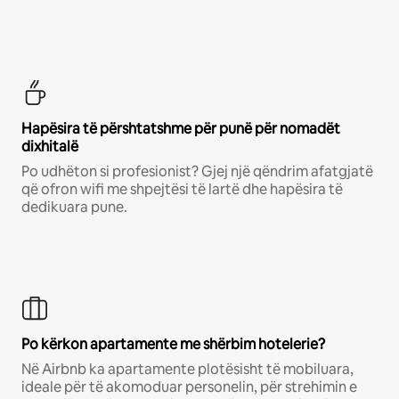
Hapësira të përshtatshme për punë për nomadët
dixhitalë
Po udhëton si profesionist? Gjej një qëndrim afatgjatë
që ofron wifi me shpejtësi të lartë dhe hapësira të
dedikuara pune.
Po kërkon apartamente me shërbim hotelerie?
Në Airbnb ka apartamente plotësisht të mobiluara,
ideale për të akomoduar personelin, për strehimin e