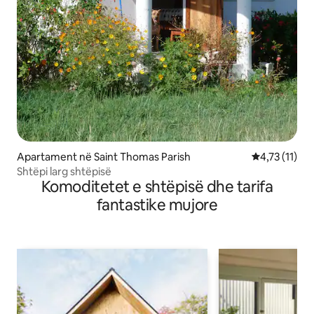
Apartament në Saint Thomas Parish
Vlerësimi mes
4,73 (11)
Shtëpi larg shtëpisë
Komoditetet e shtëpisë dhe tarifa
fantastike mujore