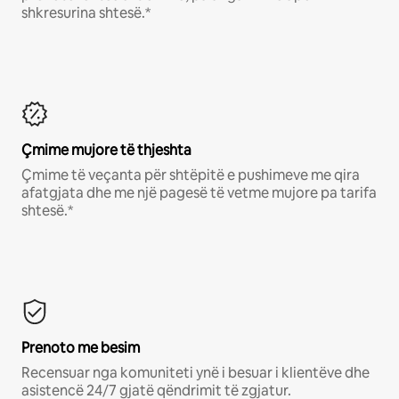
shkresurina shtesë.*
Çmime mujore të thjeshta
Çmime të veçanta për shtëpitë e pushimeve me qira
afatgjata dhe me një pagesë të vetme mujore pa tarifa
shtesë.*
Prenoto me besim
Recensuar nga komuniteti ynë i besuar i klientëve dhe
asistencë 24/7 gjatë qëndrimit të zgjatur.