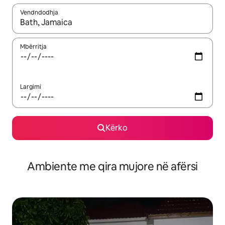
Vendndodhja
Kur rezultatet të jenë të disponueshme, lëviz me butonat e shig
Mbërritja
Largimi
Kërko
Ambiente me qira mujore në afërsi