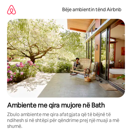
Kalo
te
Bëje ambientin tënd Airbnb
përmbajtja
Ambiente me qira mujore në Bath
Zbulo ambiente me qira afatgjata që të bëjnë të
ndihesh si në shtëpi për qëndrime prej një muaji a më
shumë.