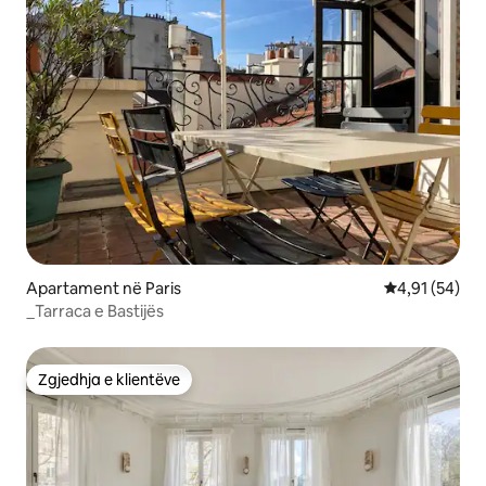
Apartament në Paris
Vlerësimi mes
4,91 (54)
_Tarraca e Bastijës
Zgjedhja e klientëve
Zgjedhja e klientëve