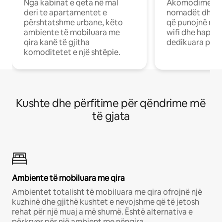
Nga kabinat e qeta në mal
Akomodime të 
deri te apartamentet e
nomadët dhe pr
përshtatshme urbane, këto
që punojnë në 
ambiente të mobiluara me
wifi dhe hapësi
qira kanë të gjitha
dedikuara pune
komoditetet e një shtëpie.
Kushte dhe përfitime për qëndrime më
të gjata
Ambiente të mobiluara me qira
Ambientet totalisht të mobiluara me qira ofrojnë një
kuzhinë dhe gjithë kushtet e nevojshme që të jetosh
rehat për një muaj a më shumë. Është alternativa e
përkryer për një ambient me nënqira.