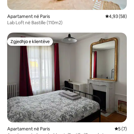
Apartament në Paris
Vlerësimi mes
4,93 (58)
Lab Loft në Bastille (110m2)
Zgjedhja e klientëve
Zgjedhja e klientëve
Apartament në Paris
Vlerësimi
5 (7)