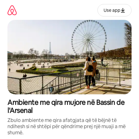
Kalo
te
Use app
përmbajtja
Ambiente me qira mujore në Bassin de
l'Arsenal
Zbulo ambiente me qira afatgjata që të bëjnë të
ndihesh si në shtëpi për qëndrime prej një muaji a më
shumë.