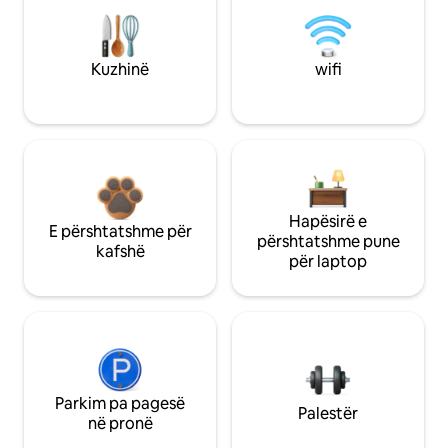
Kuzhinë
wifi
Hapësirë e
E përshtatshme për
përshtatshme pune
kafshë
për laptop
Parkim pa pagesë
Palestër
në pronë