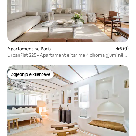
Apartament në Paris
Vlerësimi
5 (9)
UrbanFlat 225 - Apartament elitar me 4 dhoma gjumi në
Bastille
Zgjedhja e klientëve
Zgjedhja e klientëve