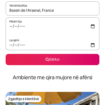
Vendndodhja
Kur rezultatet të jenë të disponueshme, lëviz me butonat e shig
Mbërritja
Largimi
Kërko
Ambiente me qira mujore në afërsi
Zgjedhja e klientëve
Zgjedhja e klientëve