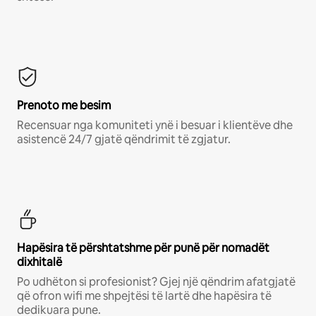
Prenoto me besim
Recensuar nga komuniteti ynë i besuar i klientëve dhe
asistencë 24/7 gjatë qëndrimit të zgjatur.
Hapësira të përshtatshme për punë për nomadët
dixhitalë
Po udhëton si profesionist? Gjej një qëndrim afatgjatë
që ofron wifi me shpejtësi të lartë dhe hapësira të
dedikuara pune.