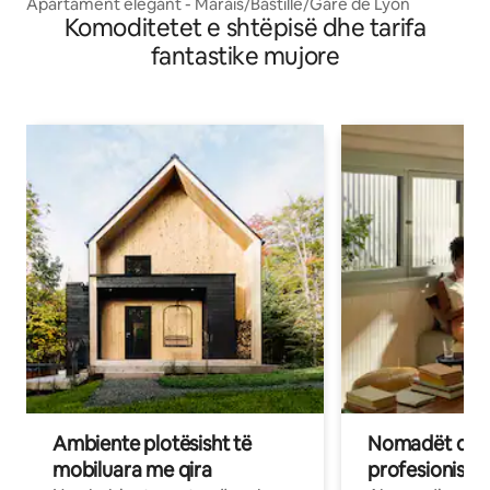
Apartament elegant - Marais/Bastille/Gare de Lyon
Komoditetet e shtëpisë dhe tarifa
fantastike mujore
Ambiente plotësisht të
Nomadët dixh
mobiluara me qira
profesionistët