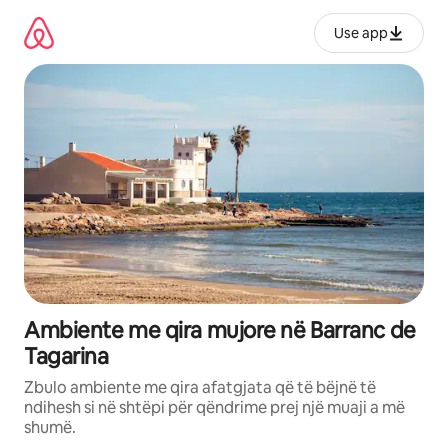
Kalo
te
Use app
përmbajtja
Ambiente me qira mujore në Barranc de
Tagarina
Zbulo ambiente me qira afatgjata që të bëjnë të
ndihesh si në shtëpi për qëndrime prej një muaji a më
shumë.