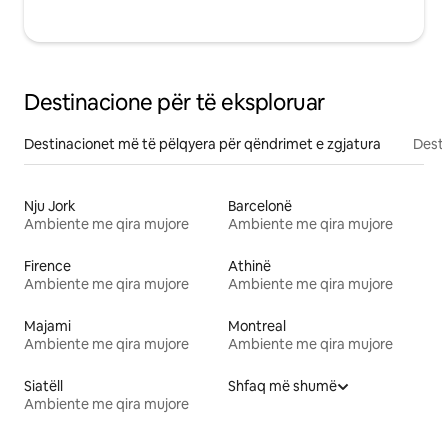
Destinacione për të eksploruar
Destinacionet më të pëlqyera për qëndrimet e zgjatura
Desti
Nju Jork
Barcelonë
Ambiente me qira mujore
Ambiente me qira mujore
Firence
Athinë
Ambiente me qira mujore
Ambiente me qira mujore
Majami
Montreal
Ambiente me qira mujore
Ambiente me qira mujore
Siatëll
Shfaq më shumë
Ambiente me qira mujore