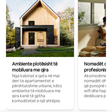
Ambiente plotësisht të
Nomadët dixh
mobiluara me qira
profesionistët
Nga kabinat e qeta në mal
Akomodime të 
deri te apartamentet e
nomadët dhe pr
përshtatshme urbane, këto
që punojnë në 
ambiente të mobiluara me
wifi dhe hapësi
qira kanë të gjitha
dedikuara pune
komoditetet e një shtëpie.