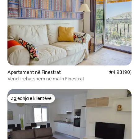
Apartament në Finestrat
Vlerësimi mes
4,93 (90)
Vend i rehatshëm në malin Finestrat
Zgjedhja e klientëve
Zgjedhja e klientëve