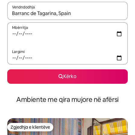
Vendndodhja
Kur rezultatet të jenë të disponueshme, lëviz me butonat e shig
Mbërritja
Largimi
Kërko
Ambiente me qira mujore në afërsi
Zgjedhja e klientëve
Zgjedhja e klientëve