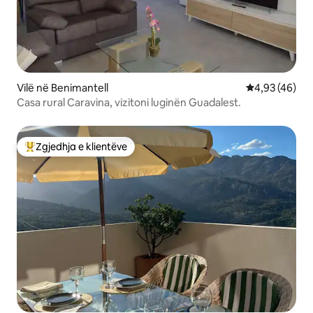
Vilë në Benimantell
Vlerësimi mes
4,93 (46)
Casa rural Caravina, vizitoni luginën Guadalest.
Zgjedhja e klientëve
Më të mirat e zgjedhjeve të klientëve