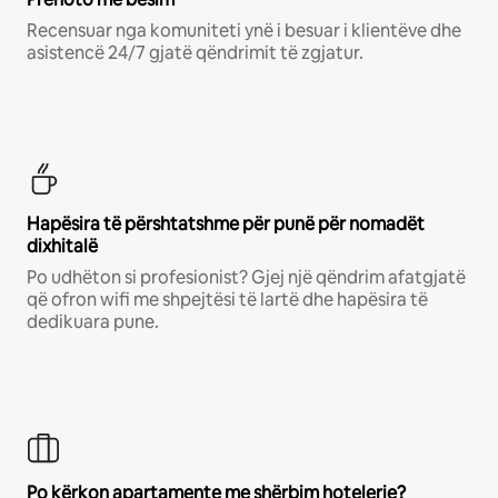
Recensuar nga komuniteti ynë i besuar i klientëve dhe
asistencë 24/7 gjatë qëndrimit të zgjatur.
Hapësira të përshtatshme për punë për nomadët
dixhitalë
Po udhëton si profesionist? Gjej një qëndrim afatgjatë
që ofron wifi me shpejtësi të lartë dhe hapësira të
dedikuara pune.
Po kërkon apartamente me shërbim hotelerie?