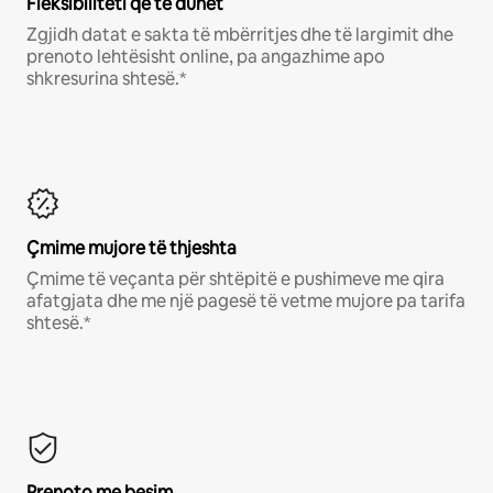
Fleksibiliteti që të duhet
Zgjidh datat e sakta të mbërritjes dhe të largimit dhe
prenoto lehtësisht online, pa angazhime apo
shkresurina shtesë.*
Çmime mujore të thjeshta
Çmime të veçanta për shtëpitë e pushimeve me qira
afatgjata dhe me një pagesë të vetme mujore pa tarifa
shtesë.*
Prenoto me besim