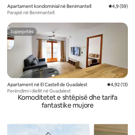
Apartament kondominial në Benimantell
Vlerësimi me
4,9 (59)
Parajsë në Benimantell.
Superpritës
Superpritës
Apartament në El Castell de Guadalest
Vlerësimi mes
4,92 (13)
Perëndimi i diellit në Guadalest
Komoditetet e shtëpisë dhe tarifa
fantastike mujore