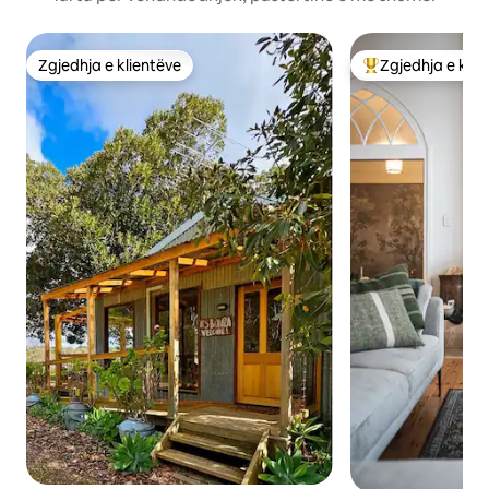
Zgjedhja e klientëve
Zgjedhja e klie
Zgjedhja e klientëve
Më të mirat e zgj