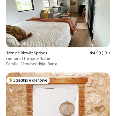
Tren në Blewitt Springs
Vlerësimi mesa
4,99 (191)
redhens | tre-pesë-katër
Familje
·
Vendndodhja
·
Banja
Zgjedhja e klientëve
Më të mirat e zgjedhjeve të klientëve