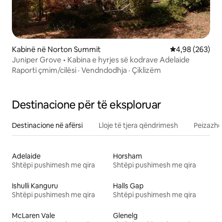
Kabinë në Norton Summit
Vlerësimi mesa
4,98 (263)
Juniper Grove • Kabina e hyrjes së kodrave Adelaide
Raporti çmim/cilësi
·
Vendndodhja
·
Çiklizëm
Destinacione për të eksploruar
Destinacione në afërsi
Lloje të tjera qëndrimesh
Peizazhe
Adelaide
Horsham
Shtëpi pushimesh me qira
Shtëpi pushimesh me qira
Ishulli Kanguru
Halls Gap
Shtëpi pushimesh me qira
Shtëpi pushimesh me qira
McLaren Vale
Glenelg