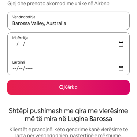
Gjej dhe prenoto akomodime unike në Airbnb
Vendndodhja
Kur rezultatet të jenë të disponueshme, lëviz me butonat e shig
Mbërritja
Largimi
Kërko
Shtëpi pushimesh me qira me vlerësime
më të mira në Lugina Barossa
Klientët e pranojnë: këto qëndrime kanë vlerësime të
larta për vendndodhjen, pastërtinë e më shumë.