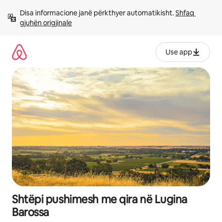
Kalo
Disa informacione janë përkthyer automatikisht. 
Shfaq 
te
gjuhën origjinale
përmbajtja
Use app
Shtëpi pushimesh me qira në Lugina
Barossa