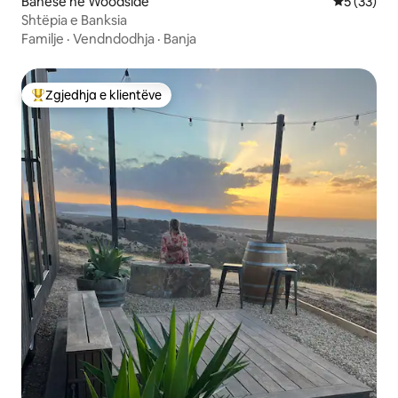
Banesë në Woodside
Vlerësimi 
5 (33)
Shtëpia e Banksia
Familje
·
Vendndodhja
·
Banja
Zgjedhja e klientëve
Më të mirat e zgjedhjeve të klientëve