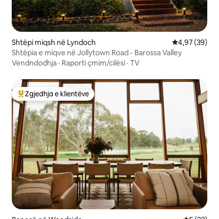
Shtëpi miqsh në Lyndoch
Vlerësimi mes
4,97 (39)
Shtëpia e miqve në Jollytown Road - Barossa Valley
Vendndodhja
·
Raporti çmim/cilësi
·
TV
Zgjedhja e klientëve
Më të mirat e zgjedhjeve të klientëve