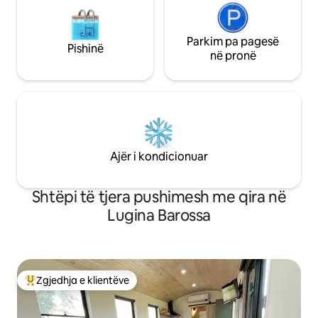
Parkim pa pagesë
Pishinë
në pronë
Ajër i kondicionuar
Shtëpi të tjera pushimesh me qira në
Lugina Barossa
Zgjedhja e klientëve
Më të mirat e zgjedhjeve të klientëve