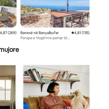
lerësimi mesatar 4,87 nga 5, 269 vlerësime
4,87 (269)
Banesë në Banyalbufar
Vlerësimi mesatar 4,81
4,81 (135)
Parajsa e Vogël me pamje të
mrekullueshme në Banyalbufar
 mujore