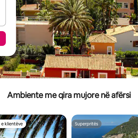
Ambiente me qira mujore në afërsi
 e klientëve
Superpritës
 e klientëve
Superpritës