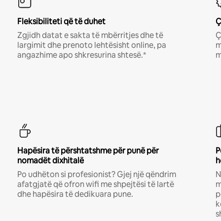
Fleksibiliteti që të duhet
Ç
Zgjidh datat e sakta të mbërritjes dhe të
Ç
largimit dhe prenoto lehtësisht online, pa
m
angazhime apo shkresurina shtesë.*
m
Hapësira të përshtatshme për punë për
P
nomadët dixhitalë
h
Po udhëton si profesionist? Gjej një qëndrim
N
afatgjatë që ofron wifi me shpejtësi të lartë
m
dhe hapësira të dedikuara pune.
p
k
s