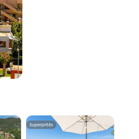
Superpritës
Superpritës