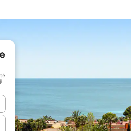
e
 të
ji
butonat e shigjetave lart e poshtë ose eksploro duke prekur ose duke l