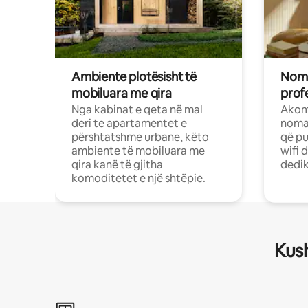
Ambiente plotësisht të
Noma
mobiluara me qira
profe
Nga kabinat e qeta në mal
Akom
deri te apartamentet e
nomad
përshtatshme urbane, këto
që pu
ambiente të mobiluara me
wifi 
qira kanë të gjitha
dedik
komoditetet e një shtëpie.
Kush