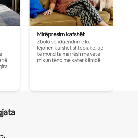
Mirëpresim kafshët
Zbulo vendqëndrime ku
lejohen kafshët shtëpiake, që
e
të mund ta marrësh me vete
e të
mikun tënd me katër këmbë.
qira
.
gjata