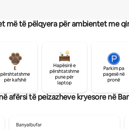
t më të pëlqyera për ambientet me qi
Hapësirë e
E
Parkim pa
përshtatshme
përshtatshme
pagesë në
pune për
për kafshë
pronë
laptop
ë afërsi të peizazheve kryesore në Ba
Banyalbufar