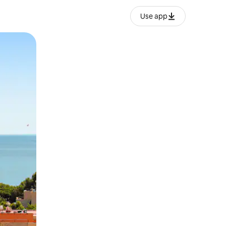
Use app
ëvizur ekranin.