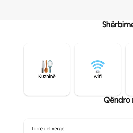
Shërbime
Kuzhinë
wifi
Qëndro n
Torre del Verger