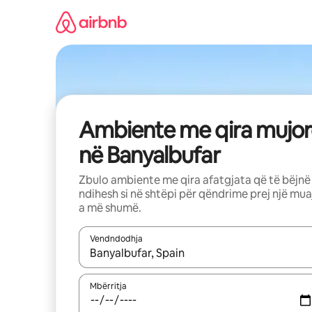
Kalo
te
përmbajtja
Ambiente me qira mujor
në Banyalbufar
Zbulo ambiente me qira afatgjata që të bëjnë
ndihesh si në shtëpi për qëndrime prej një mua
a më shumë.
Vendndodhja
Kur rezultatet të jenë të disponueshme, lëviz me 
Mbërritja