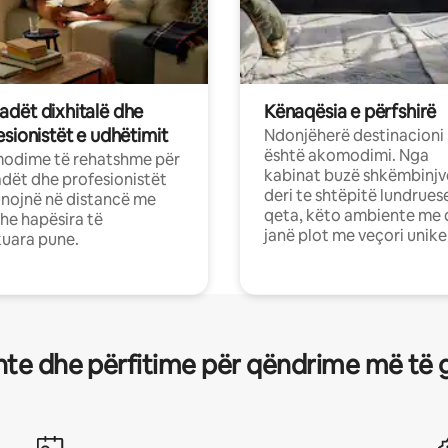
dët dixhitalë dhe
Kënaqësia e përfshirë
sionistët e udhëtimit
Ndonjëherë destinacioni
është akomodimi. Nga
odime të rehatshme për
kabinat buzë shkëmbinjv
ët dhe profesionistët
deri te shtëpitë lundrues
nojnë në distancë me
qeta, këto ambiente me 
dhe hapësira të
janë plot me veçori unike
uara pune.
te dhe përfitime për qëndrime më të 