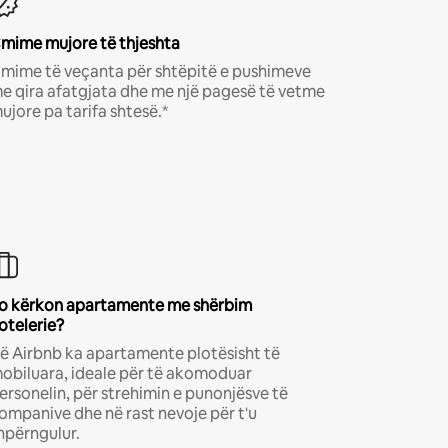
mime mujore të thjeshta
mime të veçanta për shtëpitë e pushimeve
e qira afatgjata dhe me një pagesë të vetme
ujore pa tarifa shtesë.*
o kërkon apartamente me shërbim
otelerie?
ë Airbnb ka apartamente plotësisht të
obiluara, ideale për të akomoduar
ersonelin, për strehimin e punonjësve të
ompanive dhe në rast nevoje për t'u
hpërngulur.