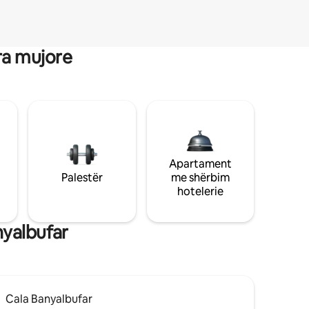
ra mujore
Apartament
Palestër
me shërbim
hotelerie
nyalbufar
Cala Banyalbufar