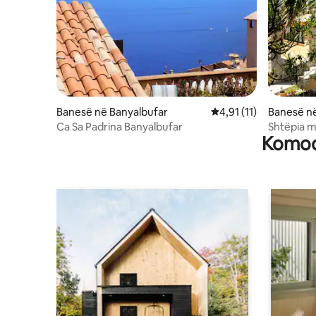
Banesë në Banyalbufar
Vlerësimi mesatar 4,9
4,91 (11)
Banesë në
Ca Sa Padrina Banyalbufar
Shtëpia m
Komodi
ETV9414