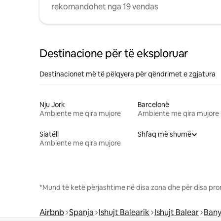
rekomandohet nga 19 vendas
Destinacione për të eksploruar
Destinacionet më të pëlqyera për qëndrimet e zgjatura
Nju Jork
Barcelonë
Ambiente me qira mujore
Ambiente me qira mujore
Siatëll
Shfaq më shumë
Ambiente me qira mujore
*Mund të ketë përjashtime në disa zona dhe për disa pro
Airbnb
Spanja
Ishujt Balearik
Ishujt Balear
Bany