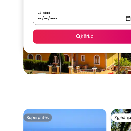
Largimi
Kërko
Superpritës
Zgjedhja
Superpritës
Zgjedhja