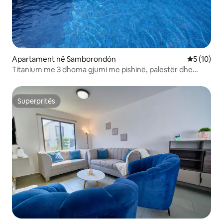
Apartament në Samborondón
Vlerësimi 
5 (10)
Titanium me 3 dhoma gjumi me pishinë, palestër dhe
skvoç
Superpritës
Superpritës