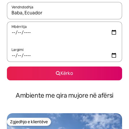
Vendndodhja
Kur rezultatet të jenë të disponueshme, lëviz me butonat e shig
Mbërritja
Largimi
Kërko
Ambiente me qira mujore në afërsi
Zgjedhja e klientëve
Zgjedhja e klientëve