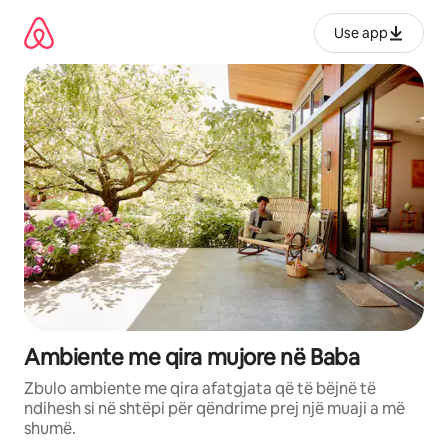
Kalo
te
Use app
përmbajtja
Ambiente me qira mujore në Baba
Zbulo ambiente me qira afatgjata që të bëjnë të
ndihesh si në shtëpi për qëndrime prej një muaji a më
shumë.