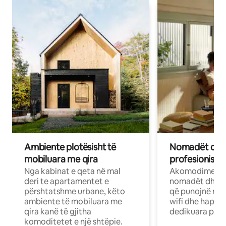
Ambiente plotësisht të
Nomadët dixh
mobiluara me qira
profesionistët
Nga kabinat e qeta në mal
Akomodime të 
deri te apartamentet e
nomadët dhe pr
përshtatshme urbane, këto
që punojnë në 
ambiente të mobiluara me
wifi dhe hapësi
qira kanë të gjitha
dedikuara pune
komoditetet e një shtëpie.