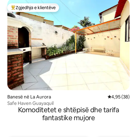
Zgjedhja e klientëve
Më të mirat e zgjedhjeve të klientëve
Banesë në La Aurora
Vlerësimi mes
4,95 (38)
Safe Haven Guayaquil
Komoditetet e shtëpisë dhe tarifa
fantastike mujore