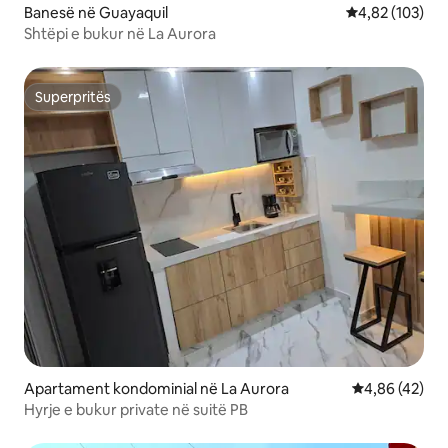
Banesë në Guayaquil
Vlerësimi mesa
4,82 (103)
Shtëpi e bukur në La Aurora
Superpritës
Superpritës
Apartament kondominial në La Aurora
Vlerësimi mes
4,86 (42)
Hyrje e bukur private në suitë PB