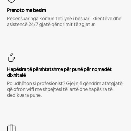
Prenoto me besim
Recensuar nga komuniteti ynë i besuar i klientëve dhe
asistencë 24/7 gjatë qëndrimit të zgjatur.
Hapësira të përshtatshme për punë për nomadët
dixhitalë
Po udhëton si profesionist? Gjej një qëndrim afatgjatë
që ofron wifi me shpejtësi të lartë dhe hapësira të
dedikuara pune.