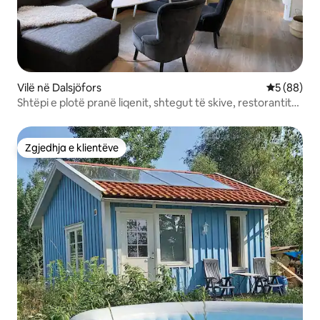
Vilë në Dalsjöfors
Vlerësimi 
5 (88)
Shtëpi e plotë pranë liqenit, shtegut të skive, restorantit
dhe Borås
Zgjedhja e klientëve
Zgjedhja e klientëve