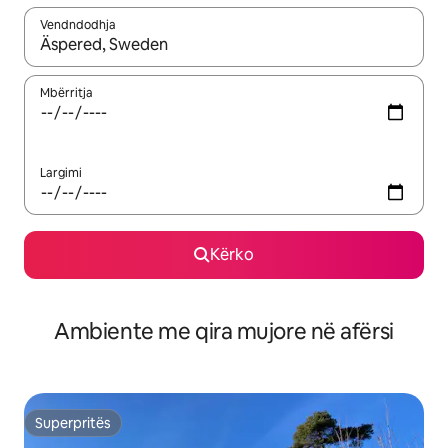
Vendndodhja
Kur rezultatet të jenë të disponueshme, lëviz me butonat e shig
Mbërritja
Largimi
Kërko
Ambiente me qira mujore në afërsi
Superpritës
Superpritës