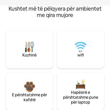
Kushtet më të pëlqyera për ambientet
me qira mujore
Kuzhinë
wifi
Hapësirë e
E përshtatshme për
përshtatshme pune
kafshë
për laptop