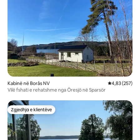
Kabinë në Borås NV
Vlerësimi mesa
4,83 (257)
Vilë fshati e rehatshme nga Öresjö në Sparsör
Zgjedhja e klientëve
Zgjedhja e klientëve