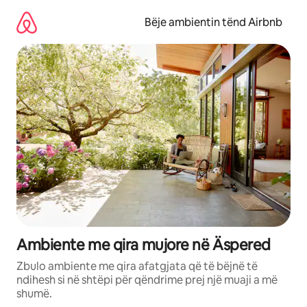
Kalo
te
Bëje ambientin tënd Airbnb
përmbajtja
Ambiente me qira mujore në Äspered
Zbulo ambiente me qira afatgjata që të bëjnë të
ndihesh si në shtëpi për qëndrime prej një muaji a më
shumë.