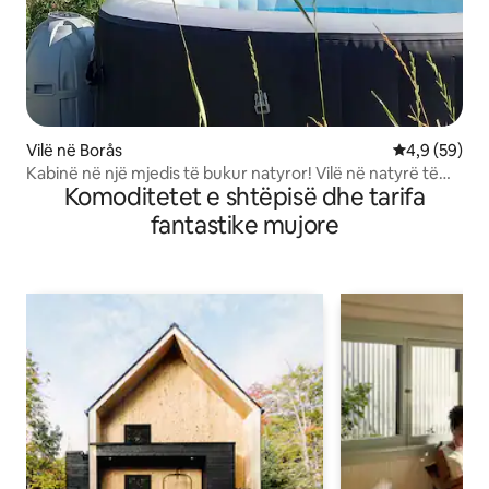
Vilë në Borås
Vlerësimi me
4,9 (59)
Kabinë në një mjedis të bukur natyror! Vilë në natyrë të
Komoditetet e shtëpisë dhe tarifa
këndshme!
fantastike mujore