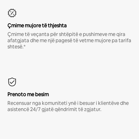
Çmime mujore të thjeshta
Çmime të veçanta për shtëpitë e pushimeve me qira
afatgjata dhe me një pagesë të vetme mujore pa tarifa
shtesë.*
Prenoto me besim
Recensuar nga komuniteti ynë i besuar i klientëve dhe
asistencë 24/7 gjatë qëndrimit të zgjatur.