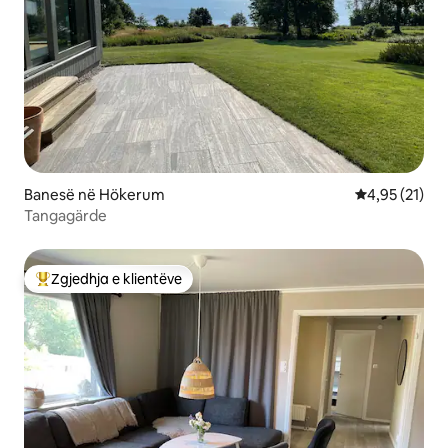
Banesë në Hökerum
Vlerësimi mes
4,95 (21)
Tangagärde
Zgjedhja e klientëve
Më të mirat e zgjedhjeve të klientëve