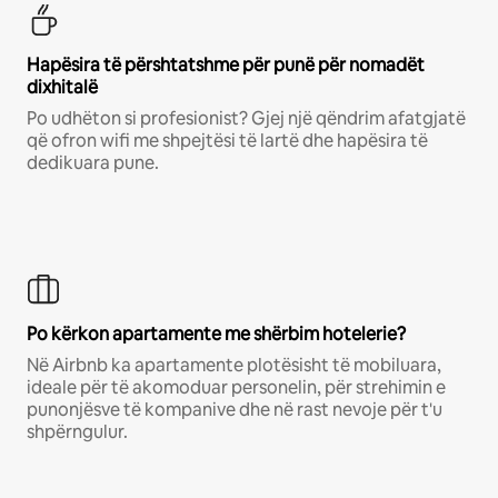
Hapësira të përshtatshme për punë për nomadët
dixhitalë
Po udhëton si profesionist? Gjej një qëndrim afatgjatë
që ofron wifi me shpejtësi të lartë dhe hapësira të
dedikuara pune.
Po kërkon apartamente me shërbim hotelerie?
Në Airbnb ka apartamente plotësisht të mobiluara,
ideale për të akomoduar personelin, për strehimin e
punonjësve të kompanive dhe në rast nevoje për t'u
shpërngulur.