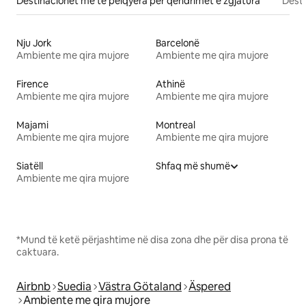
Destinacionet më të pëlqyera për qëndrimet e zgjatura
Desti
Nju Jork
Barcelonë
Ambiente me qira mujore
Ambiente me qira mujore
Firence
Athinë
Ambiente me qira mujore
Ambiente me qira mujore
Majami
Montreal
Ambiente me qira mujore
Ambiente me qira mujore
Siatëll
Shfaq më shumë
Ambiente me qira mujore
*Mund të ketë përjashtime në disa zona dhe për disa prona të
caktuara.
Airbnb
Suedia
Västra Götaland
Äspered
Ambiente me qira mujore