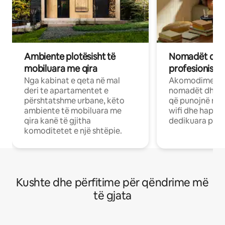
Ambiente plotësisht të
Nomadët dixh
mobiluara me qira
profesionistët
Nga kabinat e qeta në mal
Akomodime të 
deri te apartamentet e
nomadët dhe pr
përshtatshme urbane, këto
që punojnë në 
ambiente të mobiluara me
wifi dhe hapësi
qira kanë të gjitha
dedikuara pune
komoditetet e një shtëpie.
Kushte dhe përfitime për qëndrime më
të gjata