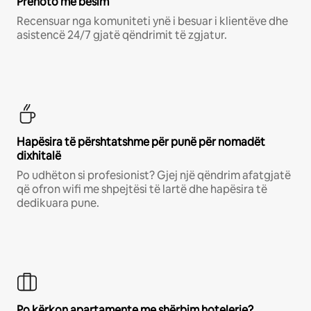
Prenoto me besim
Recensuar nga komuniteti ynë i besuar i klientëve dhe
asistencë 24/7 gjatë qëndrimit të zgjatur.
Hapësira të përshtatshme për punë për nomadët
dixhitalë
Po udhëton si profesionist? Gjej një qëndrim afatgjatë
që ofron wifi me shpejtësi të lartë dhe hapësira të
dedikuara pune.
Po kërkon apartamente me shërbim hotelerie?