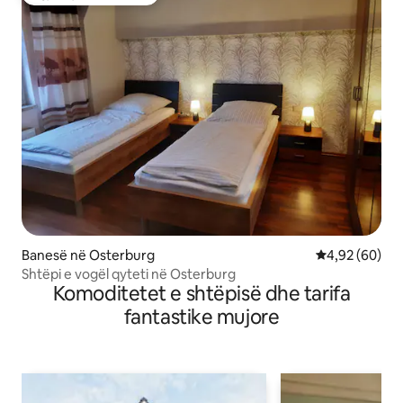
Zgjedhja e klientëve
Banesë në Osterburg
Vlerësimi mes
4,92 (60)
Shtëpi e vogël qyteti në Osterburg
Komoditetet e shtëpisë dhe tarifa
fantastike mujore