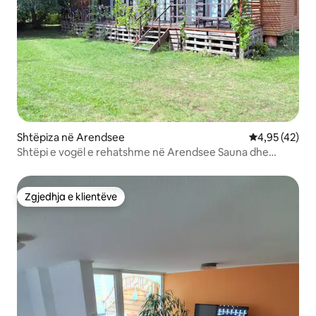
Shtëpiza në Arendsee
Vlerësimi mes
4,95 (42)
Shtëpi e vogël e rehatshme në Arendsee Sauna dhe
tarracë
Zgjedhja e klientëve
Zgjedhja e klientëve