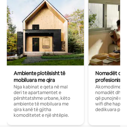
Ambiente plotësisht të
Nomadët dixh
mobiluara me qira
profesionistët
Nga kabinat e qeta në mal
Akomodime të 
deri te apartamentet e
nomadët dhe pr
përshtatshme urbane, këto
që punojnë në 
ambiente të mobiluara me
wifi dhe hapësi
qira kanë të gjitha
dedikuara pune
komoditetet e një shtëpie.