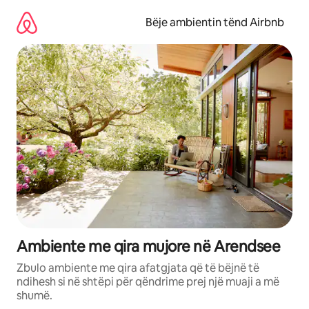
Kalo
te
Bëje ambientin tënd Airbnb
përmbajtja
Ambiente me qira mujore në Arendsee
Zbulo ambiente me qira afatgjata që të bëjnë të
ndihesh si në shtëpi për qëndrime prej një muaji a më
shumë.