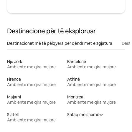
Destinacione për të eksploruar
Destinacionet më të pëlqyera për qëndrimet e zgjatura
Desti
Nju Jork
Barcelonë
Ambiente me qira mujore
Ambiente me qira mujore
Firence
Athinë
Ambiente me qira mujore
Ambiente me qira mujore
Majami
Montreal
Ambiente me qira mujore
Ambiente me qira mujore
Siatëll
Shfaq më shumë
Ambiente me qira mujore