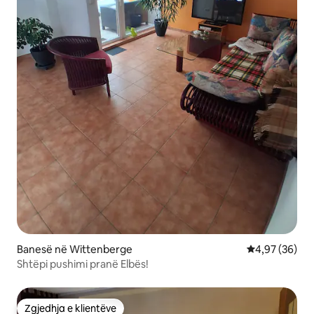
Banesë në Wittenberge
Vlerësimi mes
4,97 (36)
Shtëpi pushimi pranë Elbës!
Zgjedhja e klientëve