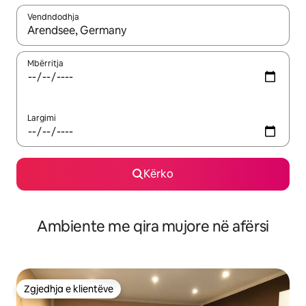
Vendndodhja
Kur rezultatet të jenë të disponueshme, lëviz me butonat e shig
Mbërritja
Largimi
Kërko
Ambiente me qira mujore në afërsi
Zgjedhja e klientëve
Zgjedhja e klientëve