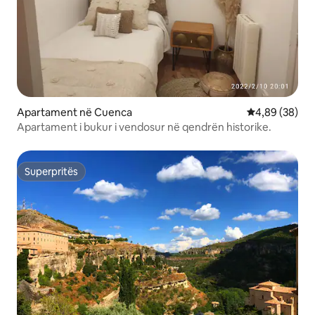
Apartament në Cuenca
Vlerësimi mes
4,89 (38)
Apartament i bukur i vendosur në qendrën historike.
Superpritës
Superpritës