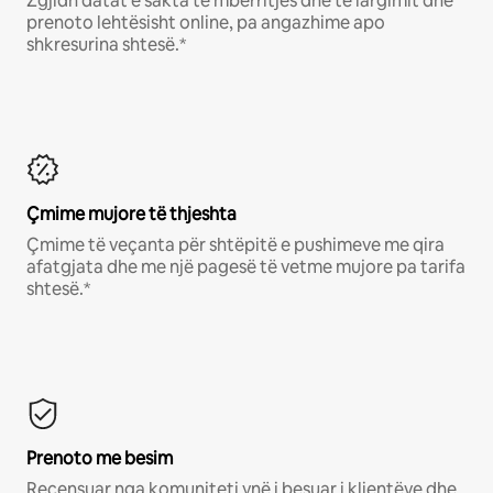
Zgjidh datat e sakta të mbërritjes dhe të largimit dhe
prenoto lehtësisht online, pa angazhime apo
shkresurina shtesë.*
Çmime mujore të thjeshta
Çmime të veçanta për shtëpitë e pushimeve me qira
afatgjata dhe me një pagesë të vetme mujore pa tarifa
shtesë.*
Prenoto me besim
Recensuar nga komuniteti ynë i besuar i klientëve dhe