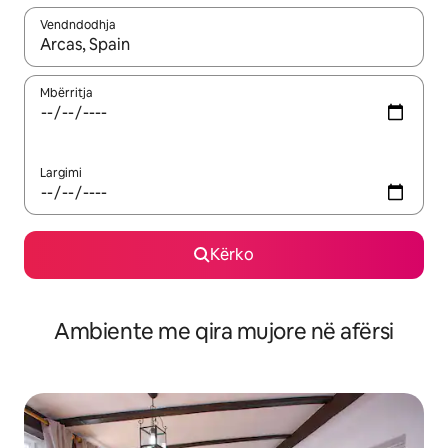
Vendndodhja
Kur rezultatet të jenë të disponueshme, lëviz me butonat e shig
Mbërritja
Largimi
Kërko
Ambiente me qira mujore në afërsi