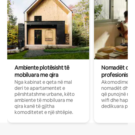
Ambiente plotësisht të
Nomadët dixh
mobiluara me qira
profesionistët
Nga kabinat e qeta në mal
Akomodime të 
deri te apartamentet e
nomadët dhe pr
përshtatshme urbane, këto
që punojnë në 
ambiente të mobiluara me
wifi dhe hapësi
qira kanë të gjitha
dedikuara pune
komoditetet e një shtëpie.