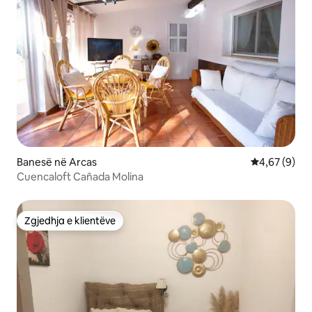
Banesë në Arcas
Vlerësimi me
4,67 (9)
Cuencaloft Cañada Molina
Zgjedhja e klientëve
Zgjedhja e klientëve