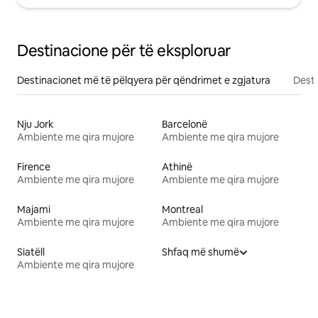
Destinacione për të eksploruar
Destinacionet më të pëlqyera për qëndrimet e zgjatura
Desti
Nju Jork
Barcelonë
Ambiente me qira mujore
Ambiente me qira mujore
Firence
Athinë
Ambiente me qira mujore
Ambiente me qira mujore
Majami
Montreal
Ambiente me qira mujore
Ambiente me qira mujore
Siatëll
Shfaq më shumë
Ambiente me qira mujore