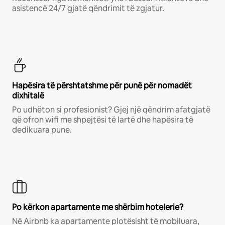
asistencë 24/7 gjatë qëndrimit të zgjatur.
Hapësira të përshtatshme për punë për nomadët
dixhitalë
Po udhëton si profesionist? Gjej një qëndrim afatgjatë
që ofron wifi me shpejtësi të lartë dhe hapësira të
dedikuara pune.
Po kërkon apartamente me shërbim hotelerie?
Në Airbnb ka apartamente plotësisht të mobiluara,