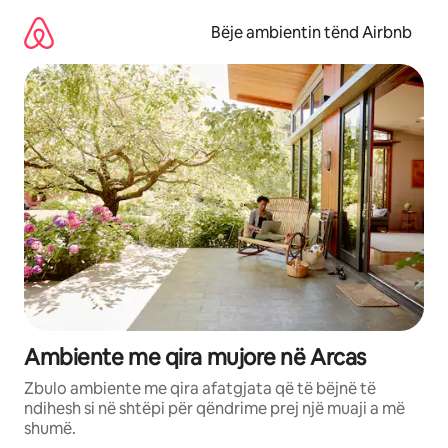
Kalo
te
Bëje ambientin tënd Airbnb
përmbajtja
Ambiente me qira mujore në Arcas
Zbulo ambiente me qira afatgjata që të bëjnë të
ndihesh si në shtëpi për qëndrime prej një muaji a më
shumë.