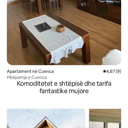
Apartament në Cuenca
Vlerësimi me
4,67 (9)
Pikëpamja e Cuenca
Komoditetet e shtëpisë dhe tarifa
fantastike mujore