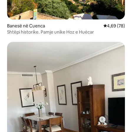
Banesë në Cuenca
Vlerësimi mes
4,69 (78)
Shtëpi historike. Pamje unike Hoz e Huécar