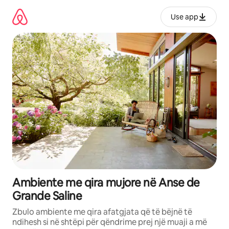
Kalo
te
Use app
përmbajtja
Ambiente me qira mujore në Anse de
Grande Saline
Zbulo ambiente me qira afatgjata që të bëjnë të
ndihesh si në shtëpi për qëndrime prej një muaji a më