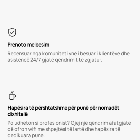
Prenoto me besim
Recensuar nga komuniteti ynë i besuar i klientëve dhe
asistencë 24/7 gjatë qëndrimit të zgjatur.
Hapësira të përshtatshme për punë për nomadët
dixhitalë
Po udhëton si profesionist? Gjej një qëndrim afatgjatë
që ofron wifi me shpejtësi të lartë dhe hapësira të
dedikuara pune.