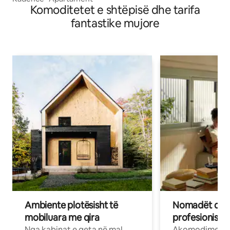
Komoditetet e shtëpisë dhe tarifa
fantastike mujore
Ambiente plotësisht të
Nomadët dixh
mobiluara me qira
profesionistët
Nga kabinat e qeta në mal
Akomodime të 