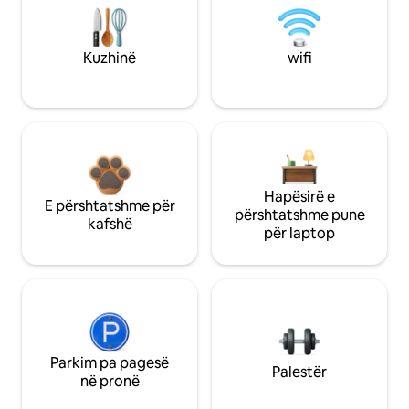
Kuzhinë
wifi
Hapësirë e
E përshtatshme për
përshtatshme pune
kafshë
për laptop
Parkim pa pagesë
Palestër
në pronë