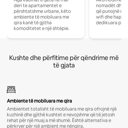
deri te apartamentet e
nomadët dhe pr
përshtatshme urbane, këto
që punojnë në 
ambiente të mobiluara me
wifi dhe hapësi
qira kanë të gjitha
dedikuara pune
komoditetet e një shtëpie.
Kushte dhe përfitime për qëndrime më
të gjata
Ambiente të mobiluara me qira
Ambientet totalisht të mobiluara me qira ofrojnë një
kuzhinë dhe gjithë kushtet e nevojshme që të jetosh
rehat për një muaj a më shumë. Është alternativa e
përkryer për një ambient me nënqira.