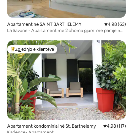
Apartament në SAINT BARTHELEMY
Vlerësimi mes
4,98 (63)
La Savane - Apartament me 2 dhoma gjumi me pamje nga
deti
Zgjedhja e klientëve
Më të mirat e zgjedhjeve të klientëve
Apartament kondominial në St. Barthelemy
Vlerësimi mesa
4,98 (117)
Kadence- Apartament