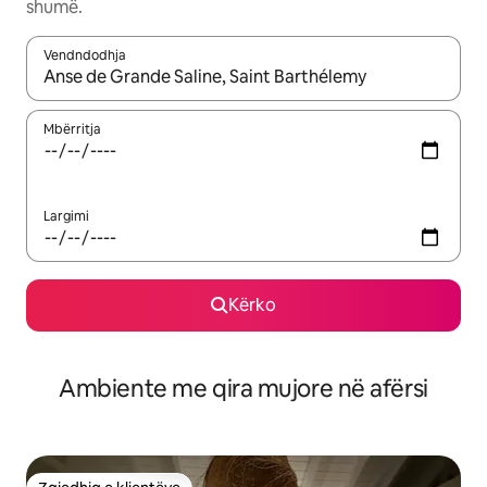
shumë.
Vendndodhja
Kur rezultatet të jenë të disponueshme, lëviz me butonat e shig
Mbërritja
Largimi
Kërko
Ambiente me qira mujore në afërsi