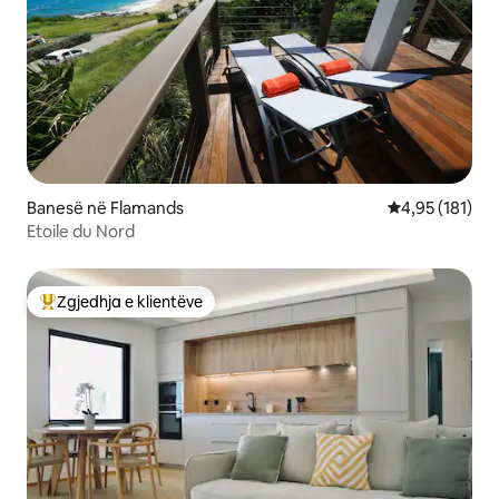
Banesë në Flamands
Vlerësimi mesa
4,95 (181)
Etoile du Nord
Zgjedhja e klientëve
Më të mirat e zgjedhjeve të klientëve