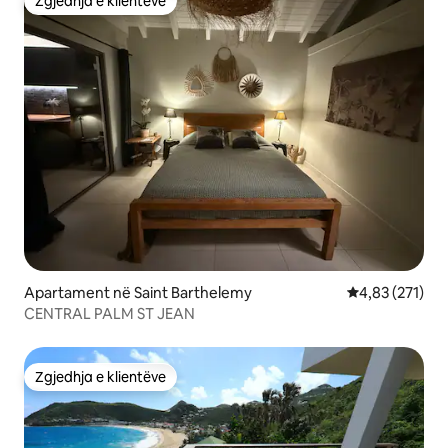
Zgjedhja e klientëve
Zgjedhja e klientëve
Apartament në Saint Barthelemy
Vlerësimi mesa
4,83 (271)
CENTRAL PALM ST JEAN
Zgjedhja e klientëve
Zgjedhja e klientëve