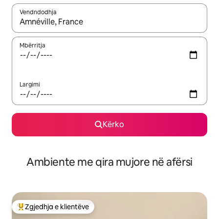
Vendndodhja
Kur rezultatet të jenë të disponueshme, lëviz me butonat e shig
Mbërritja
Largimi
Kërko
Ambiente me qira mujore në afërsi
Zgjedhja e klientëve
Më të mirat e zgjedhjeve të klientëve