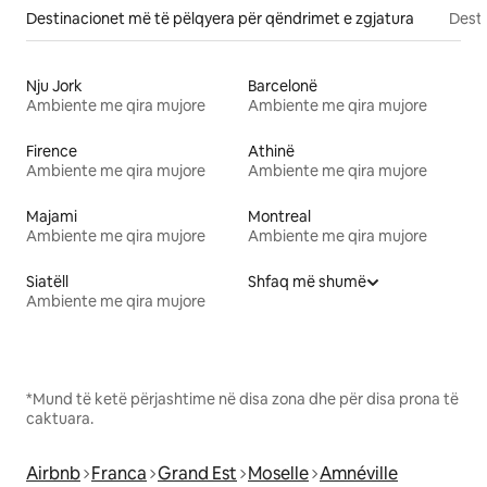
Destinacionet më të pëlqyera për qëndrimet e zgjatura
Desti
Nju Jork
Barcelonë
Ambiente me qira mujore
Ambiente me qira mujore
Firence
Athinë
Ambiente me qira mujore
Ambiente me qira mujore
Majami
Montreal
Ambiente me qira mujore
Ambiente me qira mujore
Siatëll
Shfaq më shumë
Ambiente me qira mujore
*Mund të ketë përjashtime në disa zona dhe për disa prona të
caktuara.
Airbnb
Franca
Grand Est
Moselle
Amnéville