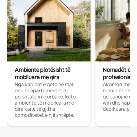
Ambiente plotësisht të
Nomadët dixh
mobiluara me qira
profesionistët
Nga kabinat e qeta në mal
Akomodime të 
deri te apartamentet e
nomadët dhe pr
përshtatshme urbane, këto
që punojnë në 
ambiente të mobiluara me
wifi dhe hapësi
qira kanë të gjitha
dedikuara pune
komoditetet e një shtëpie.