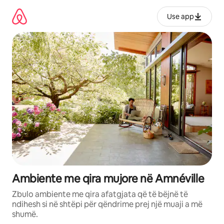
Kalo
te
Use app
përmbajtja
Ambiente me qira mujore në Amnéville
Zbulo ambiente me qira afatgjata që të bëjnë të
ndihesh si në shtëpi për qëndrime prej një muaji a më
shumë.