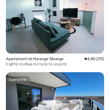
Apartament në Marange-Silvange
Vlerësimi mesa
4,98 (270)
E gjithë studioja me hyrje të veçantë
Superpritës
Superpritës