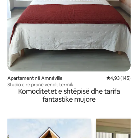
Apartament në Amnéville
Vlerësimi mesa
4,93 (145)
Studio e re pranë vendit termik
Komoditetet e shtëpisë dhe tarifa
fantastike mujore