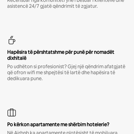
Recensuar nga komuniteti ynë i besuar i klientëve dhe
asistencë 24/7 gjatë qëndrimit të zgjatur.
Hapësira të përshtatshme për punë për nomadët
dixhitalë
Po udhëton si profesionist? Gjej një qëndrim afatgjatë
që ofron wifi me shpejtësi të lartë dhe hapësira të
dedikuara pune.
Po kërkon apartamente me shërbim hotelerie?
Në Airbnb ka apartamente plotësisht të mobiluara,