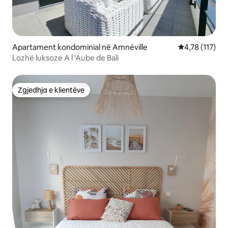
Apartament kondominial në Amnéville
Vlerësimi mesa
4,78 (117)
Lozhë luksoze A l 'Aube de Bali
Zgjedhja e klientëve
Zgjedhja e klientëve