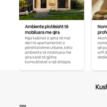
Ambiente plotësisht të
Noma
mobiluara me qira
profe
Nga kabinat e qeta në mal
Akom
deri te apartamentet e
nomad
përshtatshme urbane, këto
që pu
ambiente të mobiluara me
wifi 
qira kanë të gjitha
dedik
komoditetet e një shtëpie.
Kush