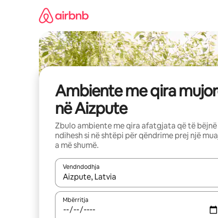
Kalo
te
përmbajtja
Ambiente me qira mujor
në Aizpute
Zbulo ambiente me qira afatgjata që të bëjnë
ndihesh si në shtëpi për qëndrime prej një mua
a më shumë.
Vendndodhja
Kur rezultatet të jenë të disponueshme, lëviz me 
Mbërritja