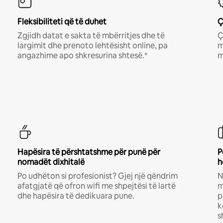
Fleksibiliteti që të duhet
Ç
Zgjidh datat e sakta të mbërritjes dhe të
Ç
largimit dhe prenoto lehtësisht online, pa
m
angazhime apo shkresurina shtesë.*
m
Hapësira të përshtatshme për punë për
P
nomadët dixhitalë
h
Po udhëton si profesionist? Gjej një qëndrim
N
afatgjatë që ofron wifi me shpejtësi të lartë
m
dhe hapësira të dedikuara pune.
p
k
s