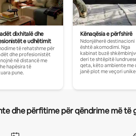
dët dixhitalë dhe
Kënaqësia e përfshirë
sionistët e udhëtimit
Ndonjëherë destinacioni
është akomodimi. Nga
odime të rehatshme për
kabinat buzë shkëmbinjv
ët dhe profesionistët
deri te shtëpitë lundrues
nojnë në distancë me
qeta, këto ambiente me 
dhe hapësira të
janë plot me veçori unike
uara pune.
te dhe përfitime për qëndrime më të 