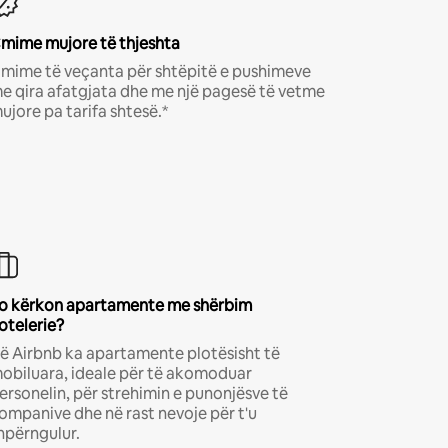
mime mujore të thjeshta
mime të veçanta për shtëpitë e pushimeve
e qira afatgjata dhe me një pagesë të vetme
ujore pa tarifa shtesë.*
o kërkon apartamente me shërbim
otelerie?
ë Airbnb ka apartamente plotësisht të
obiluara, ideale për të akomoduar
ersonelin, për strehimin e punonjësve të
ompanive dhe në rast nevoje për t'u
hpërngulur.