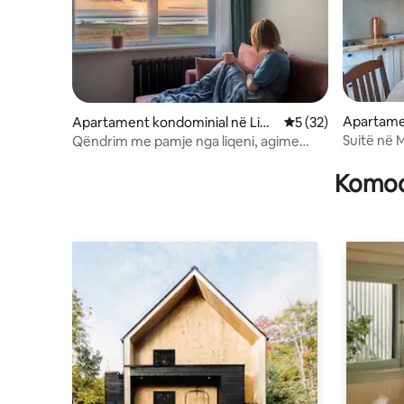
Apartame
Apartament kondominial në Liep
Vlerësimi mesatar 5
5 (32)
āja
Suitë në 
Qëndrim me pamje nga liqeni, agime
mahnitëse dhe parkim falas
Komodi