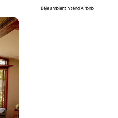
Bëje ambientin tënd Airbnb
ëvizur ekranin.