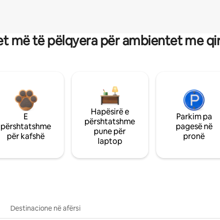
t më të pëlqyera për ambientet me qi
Hapësirë e
E
Parkim pa
përshtatshme
përshtatshme
pagesë në
pune për
për kafshë
pronë
laptop
Destinacione në afërsi