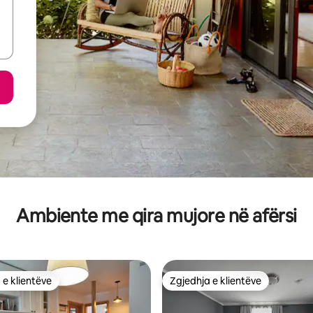
Ambiente me qira mujore në afërsi
 e klientëve
Zgjedhja e klientëve
 e klientëve
Zgjedhja e klientëve