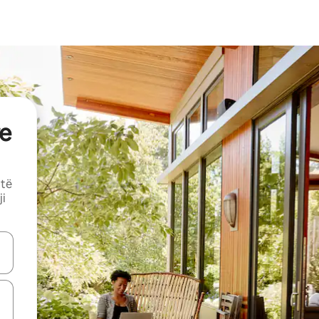
e
 të
ji
butonat e shigjetave lart e poshtë ose eksploro duke prekur ose duke l