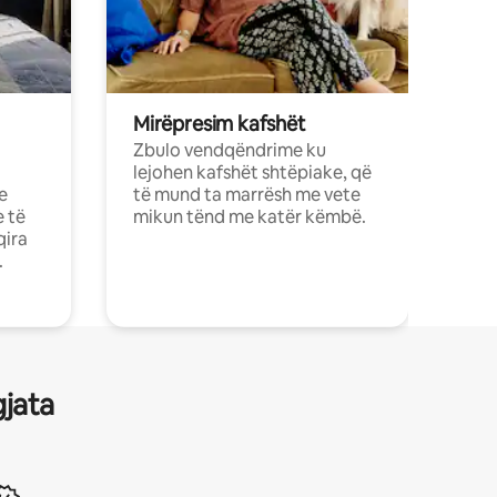
Mirëpresim kafshët
Zbulo vendqëndrime ku
lejohen kafshët shtëpiake, që
e
të mund ta marrësh me vete
e të
mikun tënd me katër këmbë.
qira
.
gjata