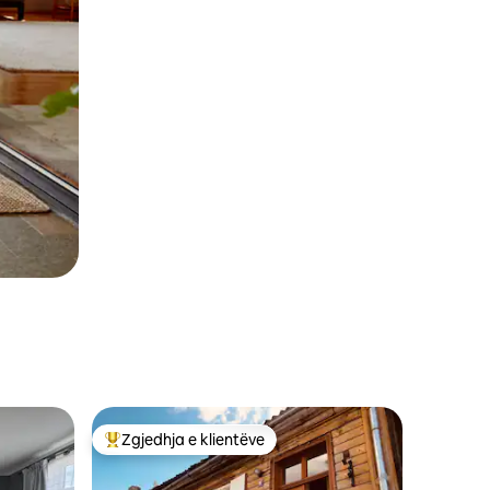
Zgjedhja e klientëve
Më të mirat e zgjedhjeve të klientëve