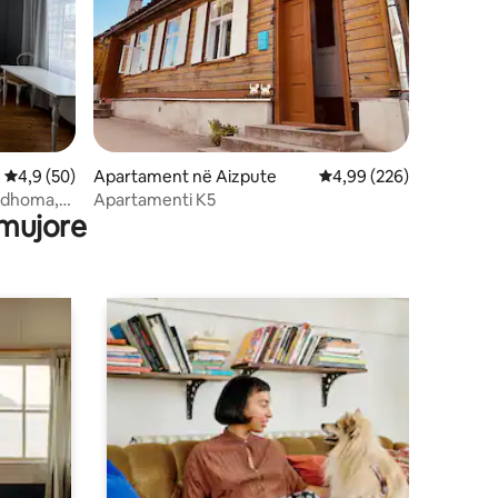
Vlerësimi mesatar 4,9 nga 5, 50 vlerësime
4,9 (50)
Apartament në Aizpute
Vlerësimi mesatar 4,99
4,99 (226)
 dhoma,
Apartamenti K5
 mujore
azh