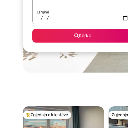
Largimi
Kërko
Zgjedhja e klientëve
Zgjedhja
Më të mirat e zgjedhjeve të klientëve
Zgjedhja