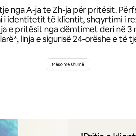
je nga A-ja te Zh-ja për pritësit. Për
i i identitetit të klientit, shqyrtimi i r
ja e pritësit nga dëmtimet deri në 3 
larë*, linja e sigurisë 24-orëshe e të tj
Mëso më shumë