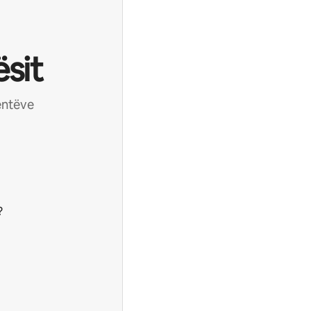
sit
ientëve
?