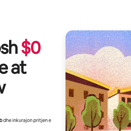
osh
$
0
e at
w
nb
dhe inkurajon pritjen e