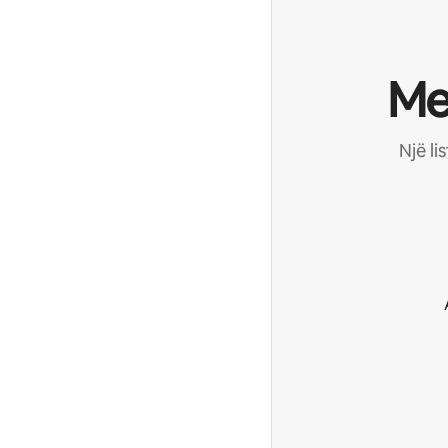
Me
Një li