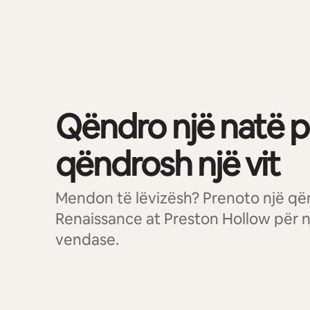
Po shfaqim 0 nga 0 artikuj
Qëndro një natë p
qëndrosh një vit
Mendon të lëvizësh? Prenoto një që
Renaissance at Preston Hollow për nj
vendase.