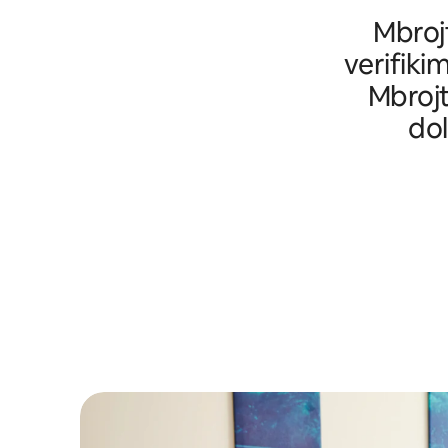
Mbrojt
verifikim
Mbrojt
dol