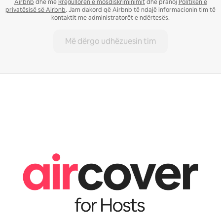
Airbnb
dhe me
Rregulloren e mosdiskriminimit
dhe pranoj
Politikën e
privatësisë së Airbnb
. Jam dakord që Airbnb të ndajë informacionin tim të
kontaktit me administratorët e ndërtesës.
Më dërgo udhëzuesin tim