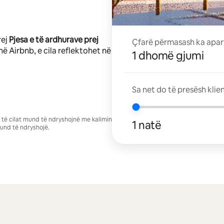
rej
Pjesa e të ardhurave prej
Çfarë përmasash ka apar
në Airbnb, e cila reflektohet në
1 dhomë gjumi
Sa net do të presësh klie
se të cilat mund të ndryshojnë me kalimin
1 natë
und të ndryshojë.