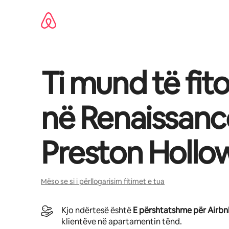
Kalo
te
përmbajtja
Ti mund të fit
në
Renaissanc
Preston Hollo
Mëso se si i përllogarisim fitimet e tua
Kjo ndërtesë është
E përshtatshme për Airb
klientëve në apartamentin tënd.