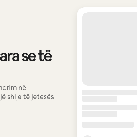
ara se të
ndrim në
ë shije të jetesës