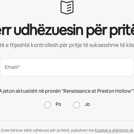
rr udhëzuesin për pritë
stë e thjeshtë kontrollesh për pritje të suksesshme të kl
Emaili*
A jeton aktualisht në pronën "Renaissance at Preston Hollow"
Po
Jo
Duke kërkuar këtë udhëzues për pritësit, pajtohem me
Kushtet e shërbimit të