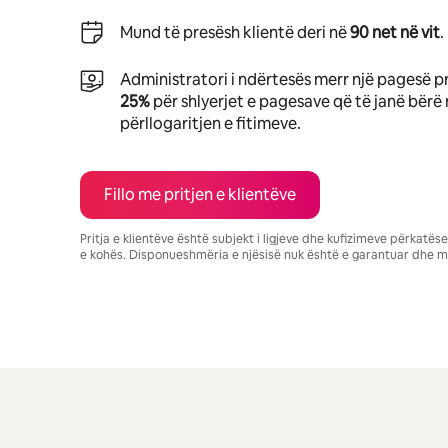
Mund të presësh klientë deri në
90 net në vit
.
Administratori i ndërtesës merr një pagesë p
25%
për shlyerjet e pagesave që të janë bërë 
përllogaritjen e fitimeve.
Fillo me pritjen e klientëve
Pritja e klientëve është subjekt i ligjeve dhe kufizimeve përkatë
e kohës. Disponueshmëria e njësisë nuk është e garantuar dhe m
Fitimet e tua të mundshme janë $552 në muaj