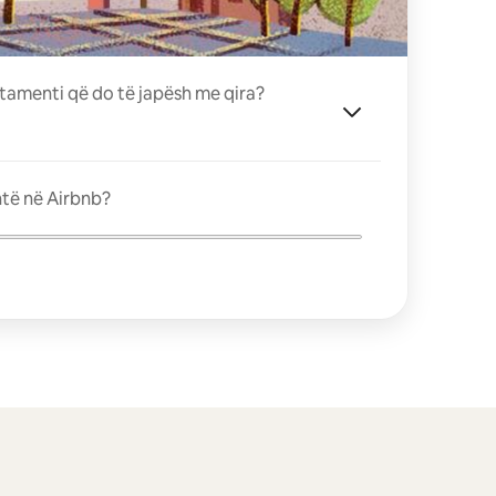
tamenti që do të japësh me qira?
ntë në Airbnb?