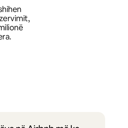
fshihen
ezervimit,
milionë
era.