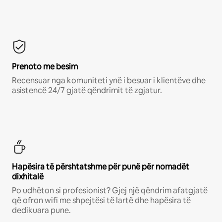
Prenoto me besim
Recensuar nga komuniteti ynë i besuar i klientëve dhe
asistencë 24/7 gjatë qëndrimit të zgjatur.
Hapësira të përshtatshme për punë për nomadët
dixhitalë
Po udhëton si profesionist? Gjej një qëndrim afatgjatë
që ofron wifi me shpejtësi të lartë dhe hapësira të
dedikuara pune.