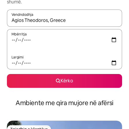
shumë.
Vendndodhja
Kur rezultatet të jenë të disponueshme, lëviz me butonat e shig
Mbërritja
Largimi
Kërko
Ambiente me qira mujore në afërsi