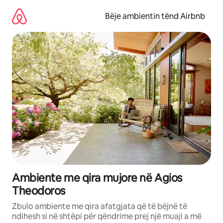
Kalo
te
Bëje ambientin tënd Airbnb
përmbajtja
Ambiente me qira mujore në Agios
Theodoros
Zbulo ambiente me qira afatgjata që të bëjnë të
ndihesh si në shtëpi për qëndrime prej një muaji a më