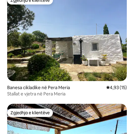
Zgjedhja e klientëve
Zgjedhja e klientëve
Banesa cikladike në Pera Meria
Vlerësimi mes
4,93 (15)
Stallat e vjetra në Pera Meria
Zgjedhja e klientëve
Zgjedhja e klientëve