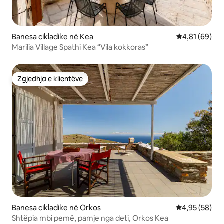
Banesa cikladike në Kea
Vlerësimi mes
4,81 (69)
Marilia Village Spathi Kea “Vila kokkoras”
Zgjedhja e klientëve
Zgjedhja e klientëve
Banesa cikladike në Orkos
Vlerësimi mes
4,95 (58)
Shtëpia mbi pemë, pamje nga deti, Orkos Kea