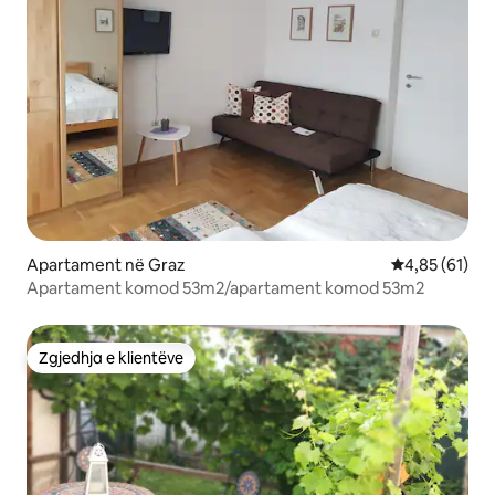
Apartament në Graz
Vlerësimi mes
4,85 (61)
Apartament komod 53m2/apartament komod 53m2
Zgjedhja e klientëve
Zgjedhja e klientëve