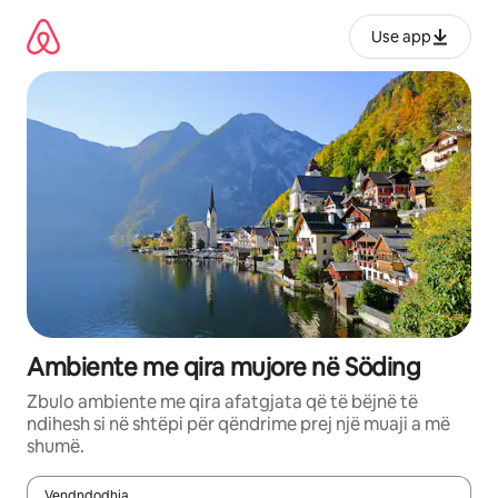
Kalo
te
Use app
përmbajtja
Ambiente me qira mujore në Söding
Zbulo ambiente me qira afatgjata që të bëjnë të
ndihesh si në shtëpi për qëndrime prej një muaji a më
shumë.
Vendndodhja