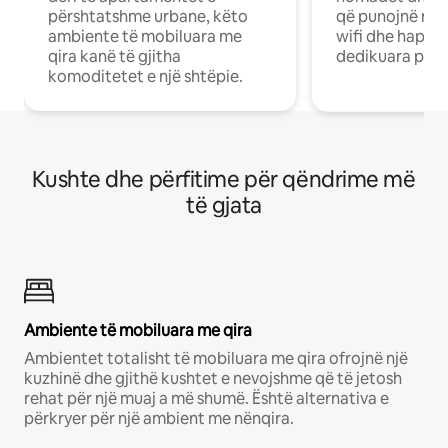
përshtatshme urbane, këto
që punojnë në 
ambiente të mobiluara me
wifi dhe hapësi
qira kanë të gjitha
dedikuara pune
komoditetet e një shtëpie.
Kushte dhe përfitime për qëndrime më
të gjata
Ambiente të mobiluara me qira
Ambientet totalisht të mobiluara me qira ofrojnë një
kuzhinë dhe gjithë kushtet e nevojshme që të jetosh
rehat për një muaj a më shumë. Është alternativa e
përkryer për një ambient me nënqira.