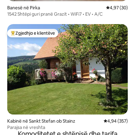
Banesë në Pirka
Vlerësimi mes
4,97 (30)
1542 Shtëpi guri pranë Grazit • WiFi7 • EV • A/C
Zgjedhja e klientëve
Më të mirat e zgjedhjeve të klientëve
Kabinë në Sankt Stefan ob Stainz
Vlerësimi mesa
4,94 (357)
Parajsa në vreshta
Komoditetet e shtëpisë dhe tarifa