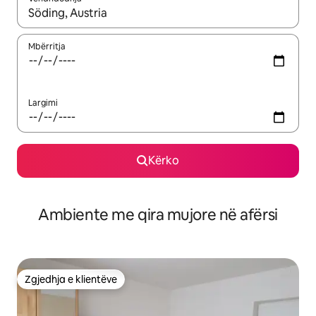
Kur rezultatet të jenë të disponueshme, lëviz me butonat e shig
Mbërritja
Largimi
Kërko
Ambiente me qira mujore në afërsi
Zgjedhja e klientëve
Zgjedhja e klientëve