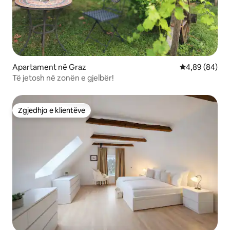
Apartament në Graz
Vlerësimi mes
4,89 (84)
Të jetosh në zonën e gjelbër!
Zgjedhja e klientëve
Zgjedhja e klientëve