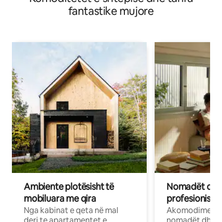
fantastike mujore
Ambiente plotësisht të
Nomadët dixh
mobiluara me qira
profesionistët
Nga kabinat e qeta në mal
Akomodime të 
deri te apartamentet e
nomadët dhe pr