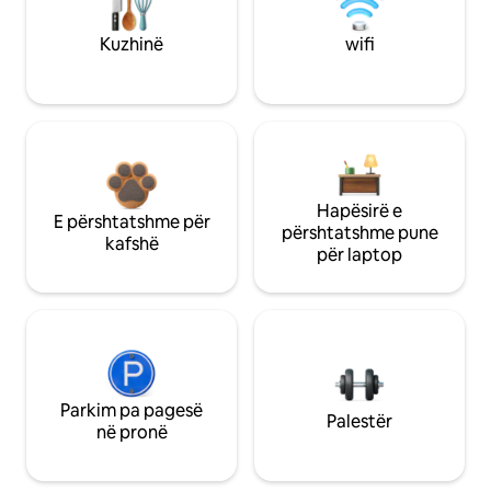
Kuzhinë
wifi
Hapësirë e
E përshtatshme për
përshtatshme pune
kafshë
për laptop
Parkim pa pagesë
Palestër
në pronë