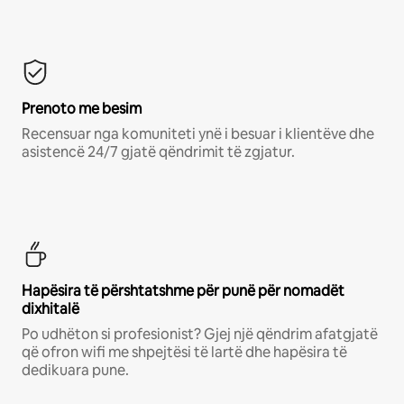
Prenoto me besim
Recensuar nga komuniteti ynë i besuar i klientëve dhe
asistencë 24/7 gjatë qëndrimit të zgjatur.
Hapësira të përshtatshme për punë për nomadët
dixhitalë
Po udhëton si profesionist? Gjej një qëndrim afatgjatë
që ofron wifi me shpejtësi të lartë dhe hapësira të
dedikuara pune.