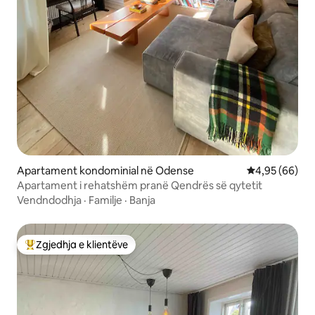
Apartament kondominial në Odense
Vlerësimi mes
4,95 (66)
Apartament i rehatshëm pranë Qendrës së qytetit
Vendndodhja
·
Familje
·
Banja
Zgjedhja e klientëve
Më të mirat e zgjedhjeve të klientëve