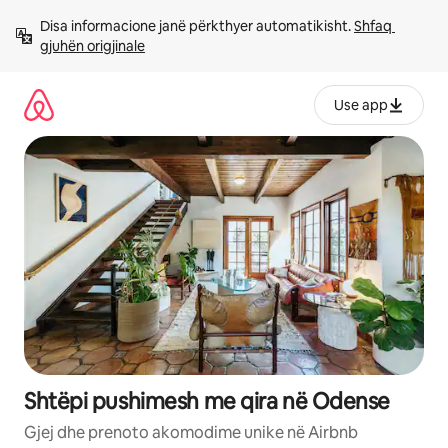
Kalo
Disa informacione janë përkthyer automatikisht. 
Shfaq 
te
gjuhën origjinale
përmbajtja
Use app
Shtëpi pushimesh me qira në Odense
Gjej dhe prenoto akomodime unike në Airbnb