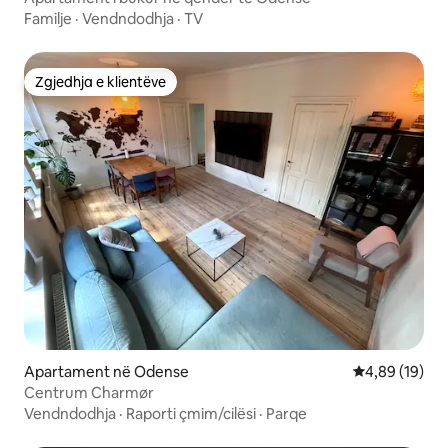
Familje
·
Vendndodhja
·
TV
Zgjedhja e klientëve
Zgjedhja e klientëve
Apartament në Odense
Vlerësimi mes
4,89 (19)
Centrum Charmør
Vendndodhja
·
Raporti çmim/cilësi
·
Parqe