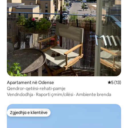
Apartament në Odense
Vlerësimi 
5 (13)
Qendror-qetësi-rehati-pamje
Vendndodhja
·
Raporti çmim/cilësi
·
Ambiente brenda
Zgjedhja e klientëve
Zgjedhja e klientëve