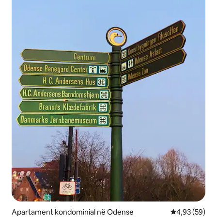
Apartament kondominial në Odense
Vlerësimi mes
4,93 (59)