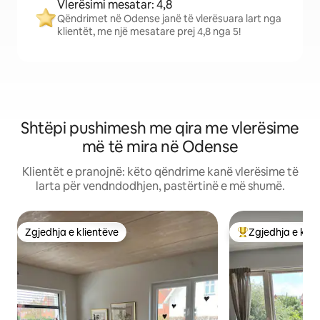
Vlerësimi mesatar: 4,8
Qëndrimet në Odense janë të vlerësuara lart nga
klientët, me një mesatare prej 4,8 nga 5!
Shtëpi pushimesh me qira me vlerësime
më të mira në Odense
Klientët e pranojnë: këto qëndrime kanë vlerësime të
larta për vendndodhjen, pastërtinë e më shumë.
Zgjedhja e klientëve
Zgjedhja e klie
Zgjedhja e klientëve
Më të mirat e zgj