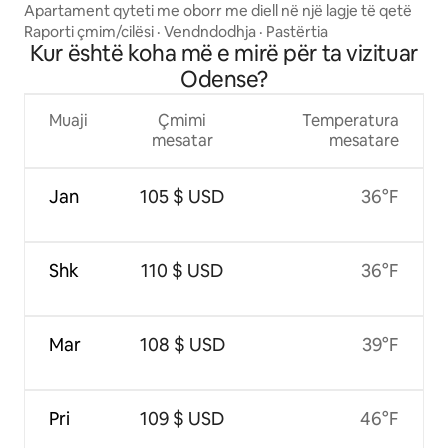
Apartament qyteti me oborr me diell në një lagje të qetë
Raporti çmim/cilësi
·
Vendndodhja
·
Pastërtia
Kur është koha më e mirë për ta vizituar
Odense?
Muaji
Çmimi
Temperatura
mesatar
mesatare
Jan
105 $ USD
36°F
Shk
110 $ USD
36°F
Mar
108 $ USD
39°F
Pri
109 $ USD
46°F