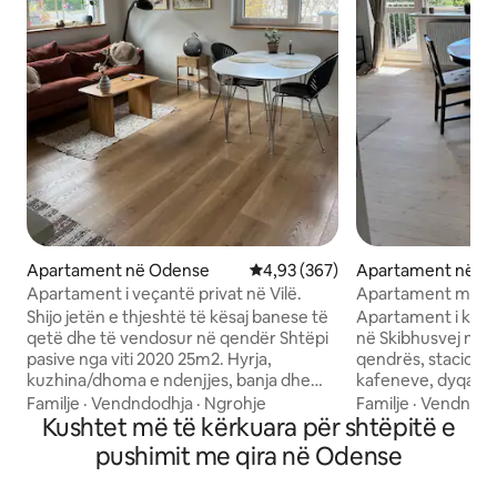
Apartament në Odense
Vlerësimi mesatar 4,93 nga 5, 3
4,93 (367)
Apartament në O
Apartament i veçantë privat në Vilë.
Apartament me 2
Shijo jetën e thjeshtë të kësaj banese të
Apartament i kën
qetë dhe të vendosur në qendër Shtëpi
në Skibhusvej në 
pasive nga viti 2020 25m2. Hyrja,
qendrës, stacionit 
kuzhina/dhoma e ndenjjes, banja dhe
kafeneve, dyqanev
fjetja me 3/4 krevat. 100 m deri te furra e
publik. Apartamenti ka gjithçka që ju
Familje
·
Vendndodhja
·
Ngrohje
Familje
·
Vendndod
bukës, 250 m deri te Netto, pizzaria oma.
Kushtet më të kërkuara për shtëpitë e
nevojitet për një
850 m nga rruga e këmbësorëve dhe
Këtu do të jetoni 
pushimit me qira në Odense
zona e re H.C. Andersen. 250 m deri te
me qasje të lehtë 
hekurudha/autobusi i lehtë dhe 1.2 km
qytetit. Baza e pë