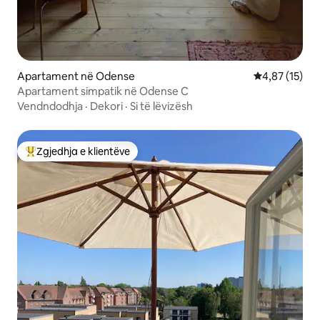
Apartament në Odense
Vlerësimi mes
4,87 (15)
Apartament simpatik në Odense C
Vendndodhja
·
Dekori
·
Si të lëvizësh
Zgjedhja e klientëve
Më të mirat e zgjedhjeve të klientëve