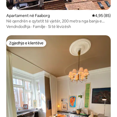
Apartament në Faaborg
Vlerësimi mes
4,95 (85)
Në qendrën e qytetit të vjetër, 200 metra nga banja e
portit
Vendndodhja
·
Familje
·
Si të lëvizësh
Zgjedhja e klientëve
Zgjedhja e klientëve