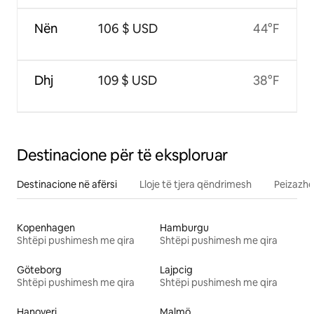
Nën
106 $ USD
44°F
Dhj
109 $ USD
38°F
Destinacione për të eksploruar
Destinacione në afërsi
Lloje të tjera qëndrimesh
Peizazhe
Kopenhagen
Hamburgu
Shtëpi pushimesh me qira
Shtëpi pushimesh me qira
Göteborg
Lajpcig
Shtëpi pushimesh me qira
Shtëpi pushimesh me qira
Hanoveri
Malmö