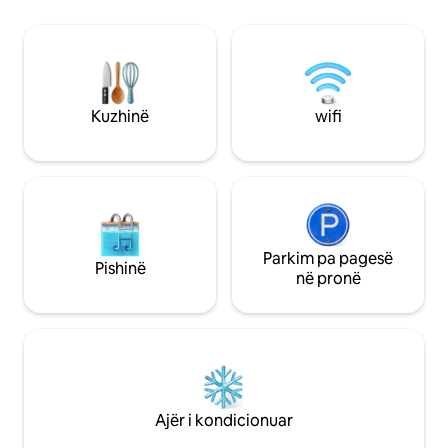
deri te stacioni i trenit Apartamenti
Odense-n, qoftë p
ndodhet në Villavej të qetë me një zonë
pushimi apo për një
të rehatshme të përbashkët si shtëpi e
krevat udhëtimi pë
pasme. Shënim # 1 B (shtëpi e re në
jastëk + karrige për ush
rrugë) Dera është me kod të kyçur.
jastëkë për 4 të rritur. 2 dys
Parkimi në rrugë kontrollo shenjën e
palosshëm Biçikle
Kuzhinë
wifi
parkimit Regjistrimi në orën 16:00 -
dispozicion Wifi N
çregjistrimi në orën 10.0
Parkim pa pagesë
Pishinë
në pronë
Ajër i kondicionuar