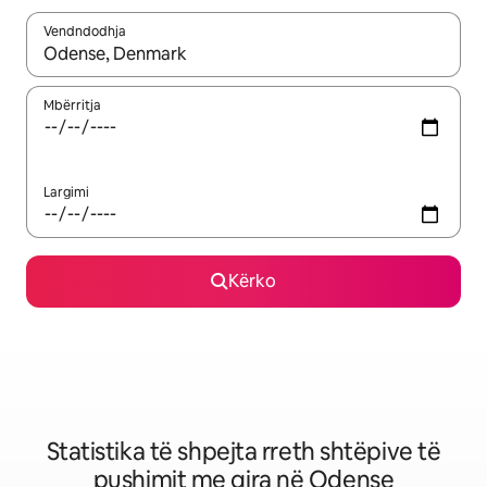
Vendndodhja
Kur rezultatet të jenë të disponueshme, lëviz me butonat e shig
Mbërritja
Largimi
Kërko
Statistika të shpejta rreth shtëpive të
pushimit me qira në Odense