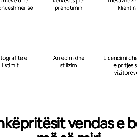
imeve dhe
kërkesës për
mesazheve
onueshmërisë
prenotimin
klientin
tografitë e
Arredim dhe
Licencimi dhe
listimit
stilizim
e pritjes 
vizitorëv
hkëpritësit vendas e b