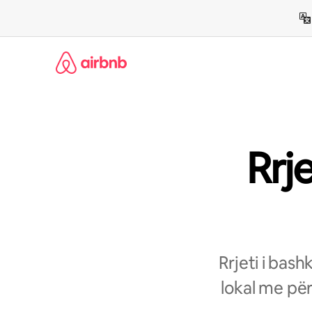
Kalo
te
përmbajtja
Rrj
Rrjeti i bas
lokal me për