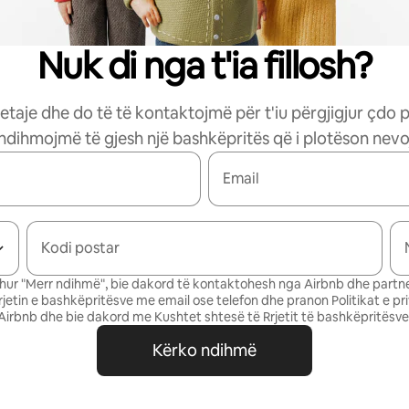
Nuk di nga t'ia fillosh?
etaje dhe do të të kontaktojmë për t'iu përgjigjur çdo 
 ndihmojmë të gjesh një bashkëpritës që i plotëson nevoj
Email
Kodi postar
ur "Merr ndihmë", bie dakord të kontaktohesh nga Airbnb dhe partne
Rrjetin e bashkëpritësve me email ose telefon dhe pranon
Politikat e pr
Airbnb
dhe bie dakord me
Kushtet shtesë të Rrjetit të bashkëpritësve
Kërko ndihmë