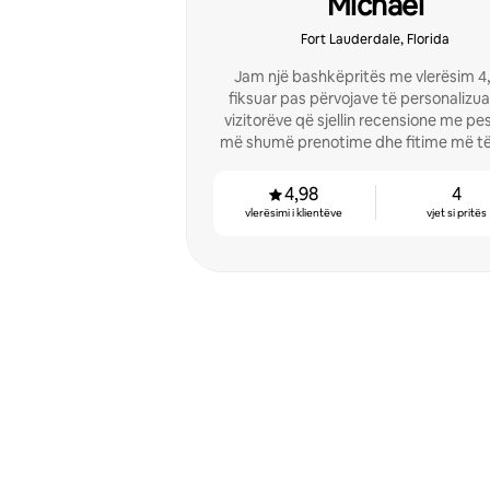
Michael
Fort Lauderdale, Florida
Jam një bashkëpritës me vlerësim 4,9
fiksuar pas përvojave të personalizua
vizitorëve që sjellin recensione me pes
më shumë prenotime dhe fitime më të 
4,98
4
vlerësimi i klientëve
vjet si pritës