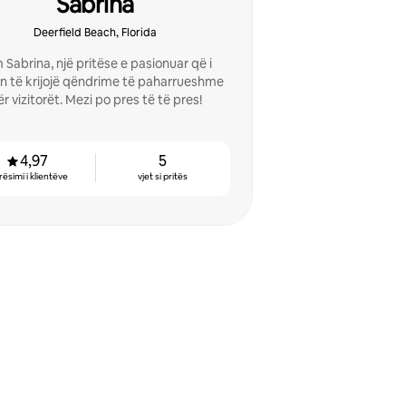
Sabrina
Deerfield Beach, Florida
 Sabrina, një pritëse e pasionuar që i
n të krijojë qëndrime të paharrueshme
r vizitorët. Mezi po pres të të pres!
4,97
5
rësimi i klientëve
vjet si pritës