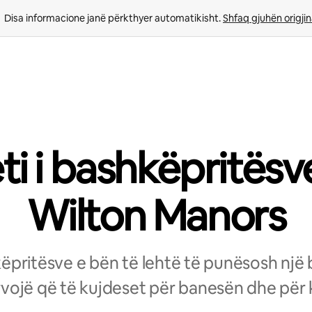
Disa informacione janë përkthyer automatikisht. 
Shfaq gjuhën origjin
eti i bashkëpritësv
Wilton Manors
hkëpritësve e bën të lehtë të punësosh një
vojë që të kujdeset për banesën dhe për k