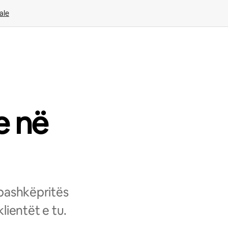
ale
e në
 bashkëpritës
lientët e tu.