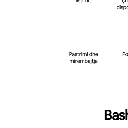
listimit
çm
disp
Pastrimi dhe
Fo
mirëmbajtja
Bas