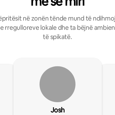
më së miri
pritësit në zonën tënde mund të ndihm
 e rregulloreve lokale dhe ta bëjnë ambien
të spikatë.
Josh