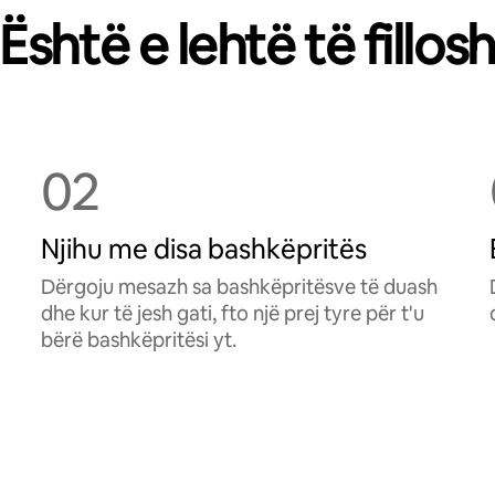
Është e lehtë të fillos
02
Njihu me disa bashkëpritës
Dërgoju mesazh sa bashkëpritësve të duash
dhe kur të jesh gati, fto një prej tyre për t'u
bërë bashkëpritësi yt.