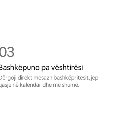
h
03
Bashkëpuno pa vështirësi
Dërgoji direkt mesazh bashkëpritësit, jepi
qasje në kalendar dhe më shumë.