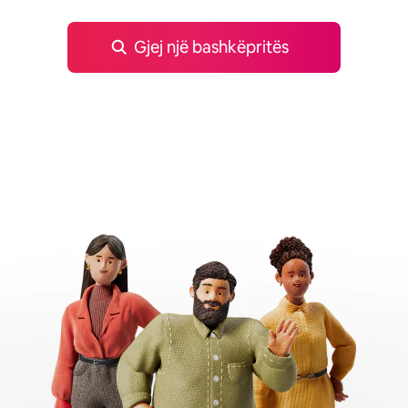
Gjej një bashkëpritës