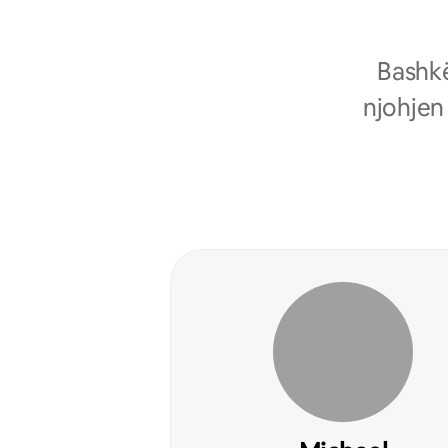
Bashkë
njohjen