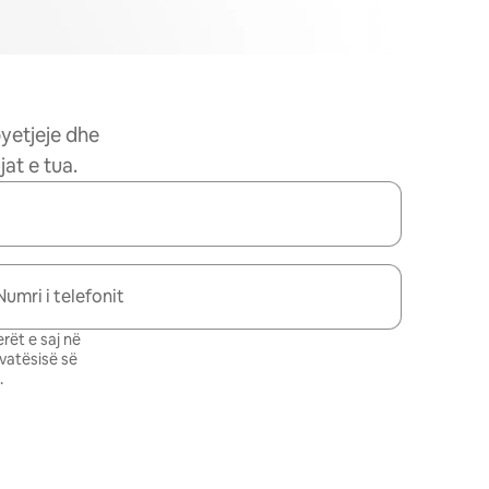
pyetjeje dhe
at e tua.
Numri i telefonit
rët e saj në
ivatësisë së
.