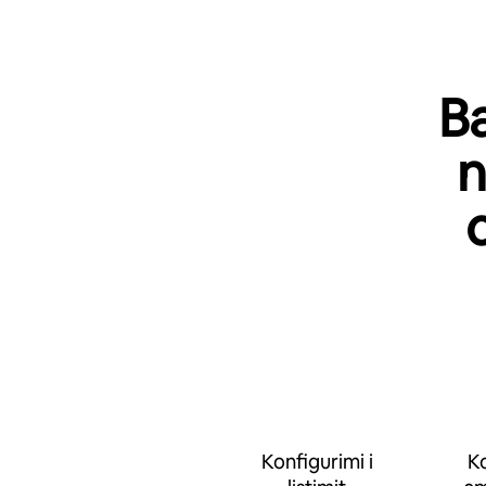
Ba
n
Konfigurimi i
Ko