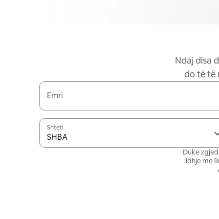
Ndaj disa d
do të të
Emri
Shteti
SHBA
Duke zgjedh
lidhje me 