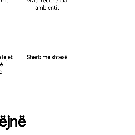
 me
vizitorët brenda
ambientit
 lejet
Shërbime shtesë
së
e
ëjnë