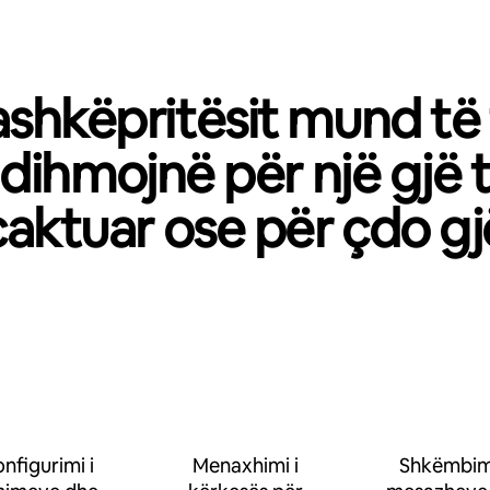
shkëpritësit mund të
dihmojnë për një gjë 
caktuar ose për çdo gj
nfigurimi i
Menaxhimi i
Shkëmbimi