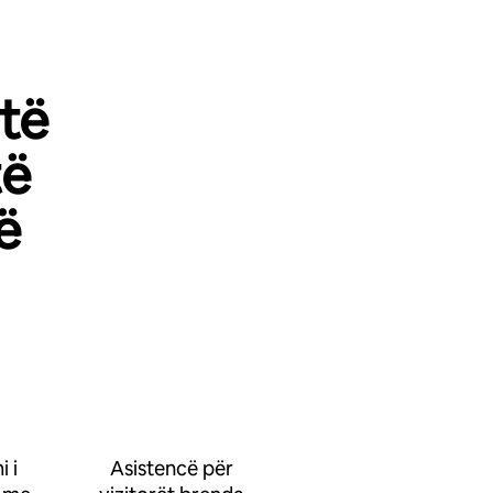
 të
të
ë
 i
Asistencë për