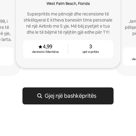
West Palm Beach, Florida
Superpritës me përvojë dhe recensione të
shkëlqyera! E ktheva banesën time personale
8, i
Jam
në një Airbnb me 5 yje. Më bëj pyetjet e tua
ra të
pëlqe
dhe le të bëjmë të njëjtën gjë edhe për TY!
ë yje,
pë
larta.
4,99
3
vlerësimi i klientëve
vjet si pritës
vle
Gjej një bashkëpritës