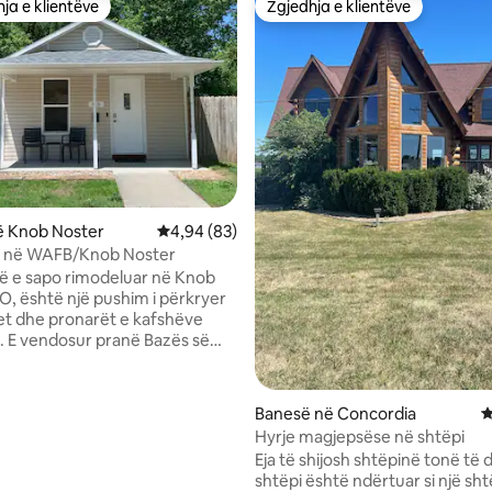
ja e klientëve
Zgjedhja e klientëve
rat e zgjedhjeve të klientëve
Zgjedhja e klientëve
ë Knob Noster
Vlerësimi mesatar 4,94 nga 5, 83 vlerësime
4,94 (83)
 në WAFB/Knob Noster
ë e sapo rimodeluar në Knob
O, është një pushim i përkryer
jet dhe pronarët e kafshëve
. E vendosur pranë Bazës së
Ajrore Whiteman, Warrensburg
ia, kjo pronë ofron një qëndrim
hëm dhe të përshtatshëm. Ajo
 nga 5, 23 vlerësime
Banesë në Concordia
V
ma gjumi dhe një banjë, si dhe
Hyrje magjepsëse në shtëpi
 me dalje në dhomën e ndenjjes.
Eja të shijosh shtëpinë tonë të d
pajisur plotësisht është e
shtëpi është ndërtuar si një sh
e enë pjekjeje, ushqime të lehta