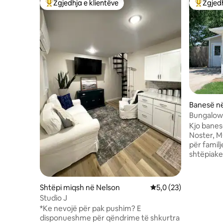
Zgjedhja e klientëve
Zgjedh
Më të mirat e zgjedhjeve të klientëve
Më të mi
Banesë n
Bungalow
Kjo banes
Noster, M
për famil
shtëpiake
Forcave 
dhe Sedal
të rehats
Shtëpi miqsh në Nelson
Vlerësimi mesatar 5,0
5,0 (23)
ka dy dho
Studio J
një divan
*Ke nevojë për pak pushim? E
Kuzhina e 
disponueshme për qëndrime të shkurtra
pajisur m