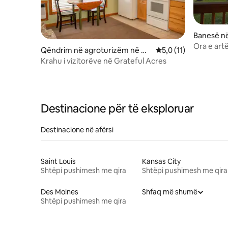
Banesë në
Ora e art
Qëndrim në agroturizëm në Ne
Vlerësimi mesatar 5,
5,0 (11)
lson
Krahu i vizitorëve në Grateful Acres
Destinacione për të eksploruar
Destinacione në afërsi
Saint Louis
Kansas City
Shtëpi pushimesh me qira
Shtëpi pushimesh me qira
Des Moines
Shfaq më shumë
Shtëpi pushimesh me qira