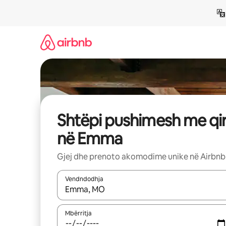
Kalo
te
përmbajtja
Shtëpi pushimesh me qi
në Emma
Gjej dhe prenoto akomodime unike në Airbnb
Vendndodhja
Kur rezultatet të jenë të disponueshme, lëviz me 
Mbërritja