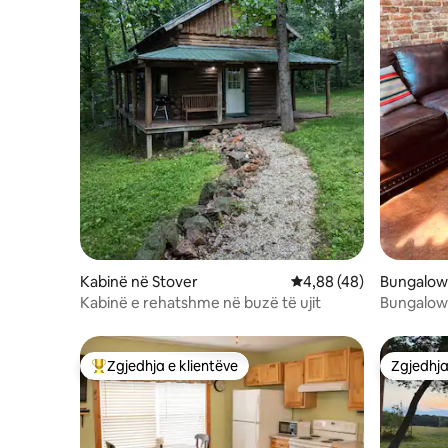
Kabinë në Stover
Vlerësimi mesatar 4,88
4,88 (48)
Bungalow
Kabinë e rehatshme në buzë të ujit
Bungalow
qytetit.
Zgjedhja e klientëve
Zgjedhja
Më të mirat e zgjedhjeve të klientëve
Zgjedhja