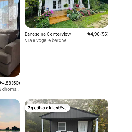
Banesë në Centerview
Vlerësimi mesatar 4,9
4,98 (56)
Vila e vogël e bardhë
Vlerësimi mesatar 4,83 nga 5, 60 vlerësime
4,83 (60)
 3 dhoma
Zgjedhja e klientëve
Zgjedhja e klientëve