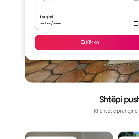
Largimi
Kërko
Shtëpi pus
Klientët e pranojnë