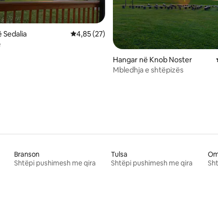
 Sedalia
Vlerësimi mesatar 4,85 nga 5, 27 vlerësime
4,85 (27)
ë
0 nga 5, 11 vlerësime
Hangar në Knob Noster
Mbledhja e shtëpizës
Branson
Tulsa
Om
Shtëpi pushimesh me qira
Shtëpi pushimesh me qira
Sht