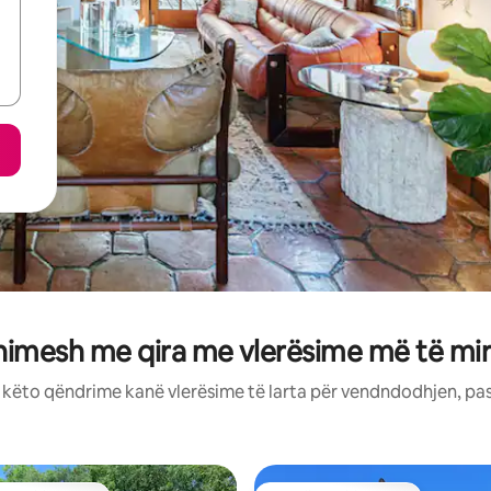
himesh me qira me vlerësime më të m
: këto qëndrime kanë vlerësime të larta për vendndodhjen, pa