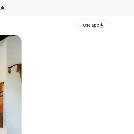
ale
Use app
ëvizur ekranin.