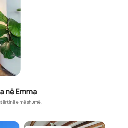
ira në Emma
stërtinë e më shumë.
Shtëpi m