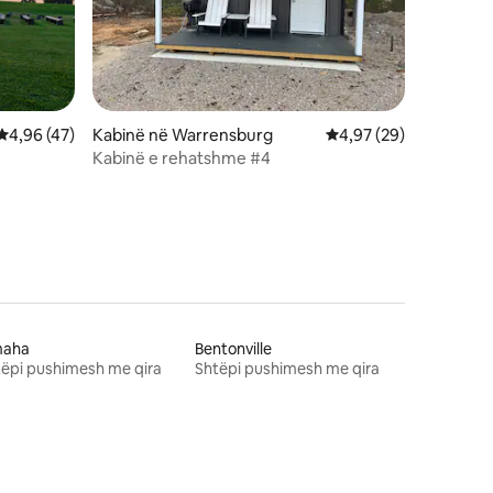
Vlerësimi mesatar 4,96 nga 5, 47 vlerësime
4,96 (47)
Kabinë në Warrensburg
Vlerësimi mesatar 4,9
4,97 (29)
Kabinë e rehatshme #4
aha
Bentonville
ëpi pushimesh me qira
Shtëpi pushimesh me qira