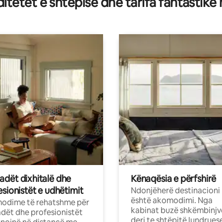
tetet e shtëpisë dhe tarifa fantastike
dët dixhitalë dhe
Kënaqësia e përfshirë
sionistët e udhëtimit
Ndonjëherë destinacioni
është akomodimi. Nga
odime të rehatshme për
kabinat buzë shkëmbinjv
ët dhe profesionistët
deri te shtëpitë lundrues