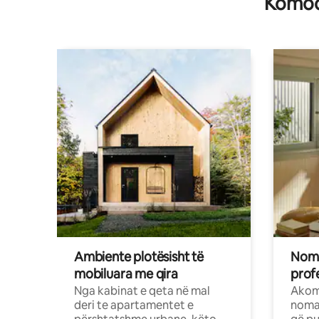
Komodi
Ambiente plotësisht të
Noma
mobiluara me qira
profe
Nga kabinat e qeta në mal
Akom
deri te apartamentet e
nomad