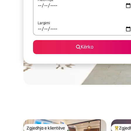
Largimi
Kërko
Zgjedhja e klientëve
Zgjedh
Zgjedhja e klientëve
Më të mi