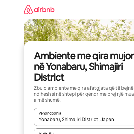
Kalo
te
përmbajtja
Ambiente me qira mujor
në Yonabaru, Shimajiri
District
Zbulo ambiente me qira afatgjata që të bëjnë
ndihesh si në shtëpi për qëndrime prej një mua
a më shumë.
Vendndodhja
Kur rezultatet të jenë të disponueshme, lëviz me 
Mbërritja