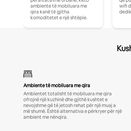
përshtatshme urbane, këto
që pu
ambiente të mobiluara me
wifi 
qira kanë të gjitha
dedik
komoditetet e një shtëpie.
Kush
Ambiente të mobiluara me qira
Ambientet totalisht të mobiluara me qira
ofrojnë një kuzhinë dhe gjithë kushtet e
nevojshme që të jetosh rehat për një muaj a
më shumë. Është alternativa e përkryer për një
ambient me nënqira.