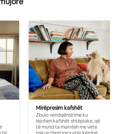
 mujore
IC dhe afër plazhit!
Mirëpresim kafshët
Zbulo vendqëndrime ku
lejohen kafshët shtëpiake, që
e
të mund ta marrësh me vete
e të
mikun tënd me katër këmbë.