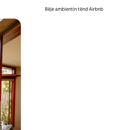
Bëje ambientin tënd Airbnb
ëvizur ekranin.