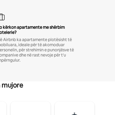
o kërkon apartamente me shërbim
otelerie?
ë Airbnb ka apartamente plotësisht të
obiluara, ideale për të akomoduar
ersonelin, për strehimin e punonjësve të
ompanive dhe në rast nevoje për t'u
hpërngulur.
a mujore