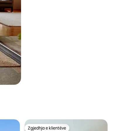
Zgjedhja e klientëve
Zgjedhja e klientëve