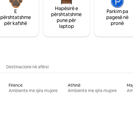
Hapësirë e
E
Parkim pa
përshtatshme
përshtatshme
pagesë në
pune për
për kafshë
pronë
laptop
Destinacione në afërsi
Firence
Athinë
Ma
Ambiente me qira mujore
Ambiente me qira mujore
Am