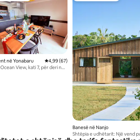
 nga 5, 12 vlerësime
nt në Yonabaru
Vlerësimi mesatar 4,99 nga 5, 67 vlerësime
4,99 (67)
Ocean View, kati 7, për deri në
a! Familje/Grupe/Dhomë me
 deti e mbështjellë nga drita e
t
Banesë në Nanjo
Shtëpia e udhëtarit: Një vend p
gjelbërim të harlisur