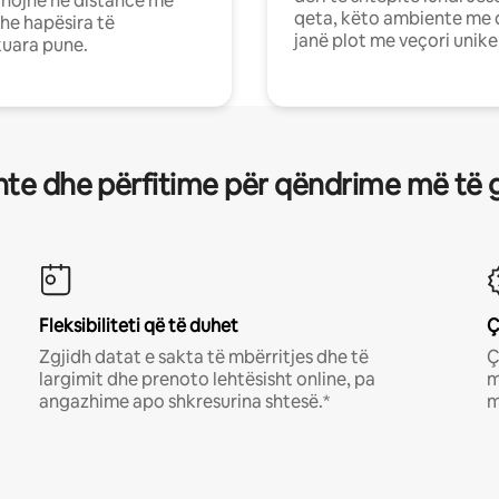
nojnë në distancë me
qeta, këto ambiente me 
dhe hapësira të
janë plot me veçori unike
uara pune.
te dhe përfitime për qëndrime më të 
Fleksibiliteti që të duhet
Ç
Zgjidh datat e sakta të mbërritjes dhe të
Ç
largimit dhe prenoto lehtësisht online, pa
m
angazhime apo shkresurina shtesë.*
m