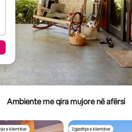
Ambiente me qira mujore në afërsi
ja e klientëve
Zgjedhja e klientëve
rat e zgjedhjeve të klientëve
Zgjedhja e klientëve