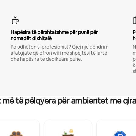
Hapësira të përshtatshme për punë për
P
nomadët dixhitalë
h
Po udhëton si profesionist? Gjej një qëndrim
N
afatgjatë që ofron wifi me shpejtësi të lartë
m
dhe hapësira të dedikuara pune.
p
k
s
 më të pëlqyera për ambientet me qir