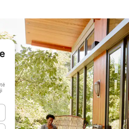
e
 të
ji
butonat e shigjetave lart e poshtë ose eksploro duke prekur ose duke l