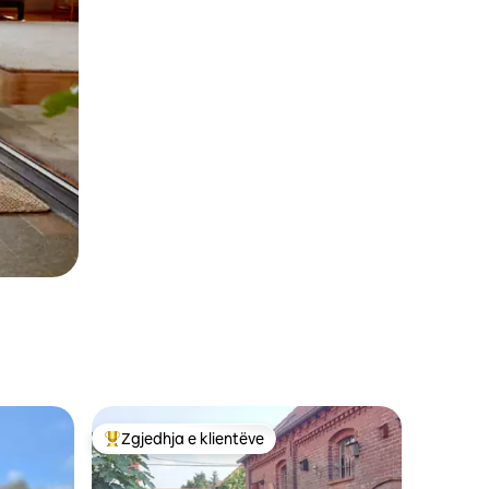
Zgjedhja e klientëve
Më të mirat e zgjedhjeve të klientëve