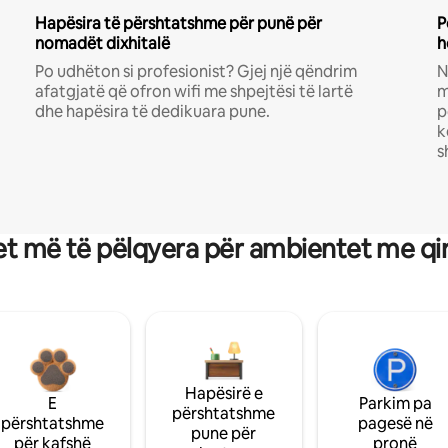
Hapësira të përshtatshme për punë për
P
nomadët dixhitalë
h
Po udhëton si profesionist? Gjej një qëndrim
N
afatgjatë që ofron wifi me shpejtësi të lartë
m
dhe hapësira të dedikuara pune.
p
k
s
t më të pëlqyera për ambientet me qi
Hapësirë e
E
Parkim pa
përshtatshme
përshtatshme
pagesë në
pune për
për kafshë
pronë