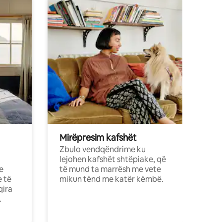
Mirëpresim kafshët
Zbulo vendqëndrime ku
lejohen kafshët shtëpiake, që
e
të mund ta marrësh me vete
e të
mikun tënd me katër këmbë.
qira
.