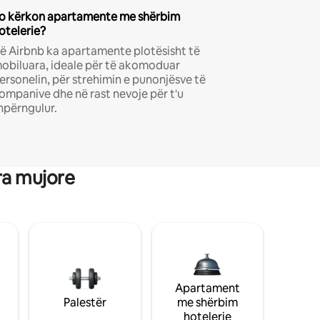
o kërkon apartamente me shërbim
otelerie?
ë Airbnb ka apartamente plotësisht të
obiluara, ideale për të akomoduar
ersonelin, për strehimin e punonjësve të
ompanive dhe në rast nevoje për t'u
hpërngulur.
ra mujore
Apartament
Palestër
me shërbim
hotelerie