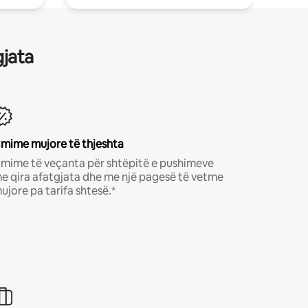
gjata
mime mujore të thjeshta
mime të veçanta për shtëpitë e pushimeve
e qira afatgjata dhe me një pagesë të vetme
ujore pa tarifa shtesë.*