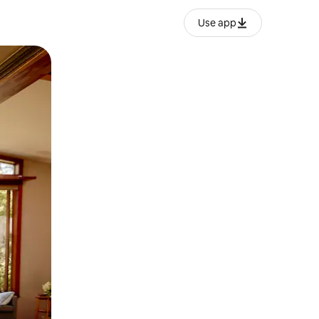
Use app
ëvizur ekranin.