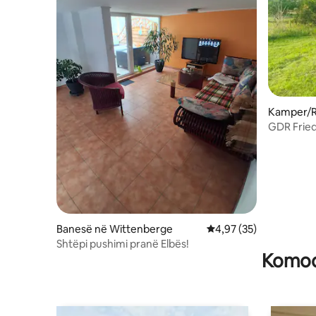
Kamper/R
GDR Frie
Banesë në Wittenberge
Vlerësimi mesatar 4,97
4,97 (35)
Shtëpi pushimi pranë Elbës!
Komodi