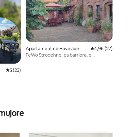
Apartament në Havelaue
Vlerësimi mesatar 4,9
4,96 (27)
FeWo Strodehne, pa barriera, e
përshtatshme për fëmijë
Vlerësimi mesatar 5 nga 5, 23 vlerësime
5 (23)
 mujore