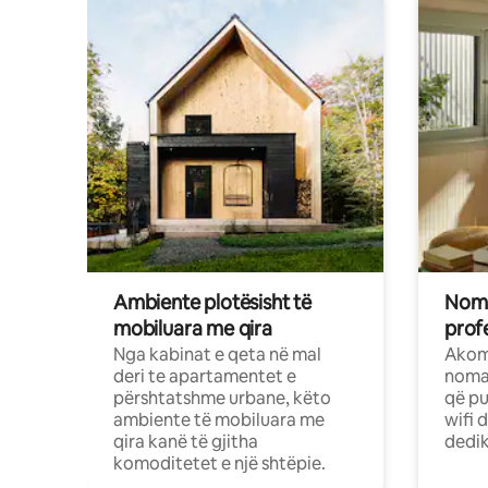
Ambiente plotësisht të
Noma
mobiluara me qira
profe
Nga kabinat e qeta në mal
Akom
deri te apartamentet e
nomad
përshtatshme urbane, këto
që pu
ambiente të mobiluara me
wifi 
qira kanë të gjitha
dedik
komoditetet e një shtëpie.