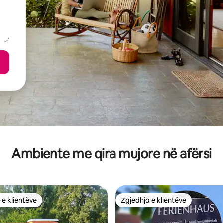
Ambiente me qira mujore në afërsi
 e klientëve
Zgjedhja e klientëve
 e klientëve
Zgjedhja e klientëve