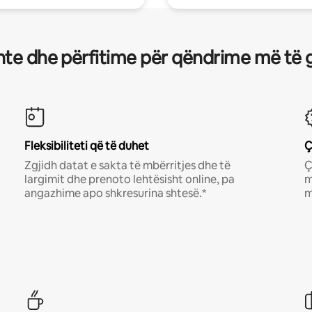
te dhe përfitime për qëndrime më të 
Fleksibiliteti që të duhet
Ç
Zgjidh datat e sakta të mbërritjes dhe të
Ç
largimit dhe prenoto lehtësisht online, pa
m
angazhime apo shkresurina shtesë.*
m