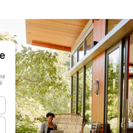
e
 të
ji
butonat e shigjetave lart e poshtë ose eksploro duke prekur ose duke l