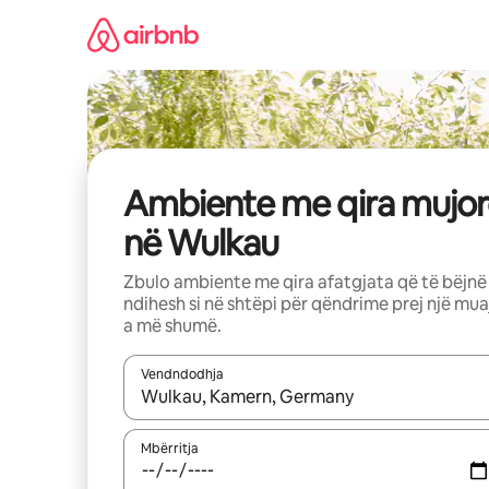
Kalo
te
përmbajtja
Ambiente me qira mujor
në Wulkau
Zbulo ambiente me qira afatgjata që të bëjnë
ndihesh si në shtëpi për qëndrime prej një mua
a më shumë.
Vendndodhja
Kur rezultatet të jenë të disponueshme, lëviz me 
Mbërritja