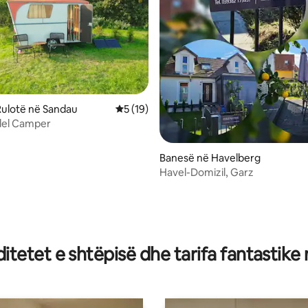
ulotë në Sandau
Vlerësimi mesatar 5 nga 5, 19 vlerësime
5 (19)
del Camper
Banesë në Havelberg
Havel-Domizil, Garz
 nga 5, 35 vlerësime
tetet e shtëpisë dhe tarifa fantastike