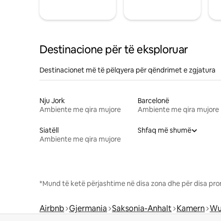
Destinacione për të eksploruar
Destinacionet më të pëlqyera për qëndrimet e zgjatura
Nju Jork
Barcelonë
Ambiente me qira mujore
Ambiente me qira mujore
Siatëll
Shfaq më shumë
Ambiente me qira mujore
*Mund të ketë përjashtime në disa zona dhe për disa pro
Airbnb
Gjermania
Saksonia-Anhalt
Kamern
Wu