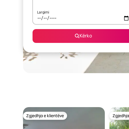
Largimi
Kërko
Zgjedhja e klientëve
Zgjedhja
Zgjedhja e klientëve
Zgjedhja