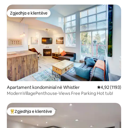
oxhak!
Zgjedhja e klientëve
Zgjedhja e klientëve
Apartament kondominial në Whistler
Vlerësimi mesat
4,92 (1193)
ModernVillagePenthouse-Views Free Parking Hot tub!
Zgjedhja e klientëve
Më të mirat e zgjedhjeve të klientëve