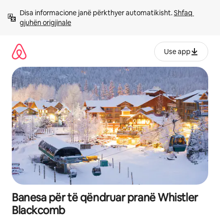
Kalo
Disa informacione janë përkthyer automatikisht. 
Shfaq 
te
gjuhën origjinale
përmbajtja
Use app
Banesa për të qëndruar pranë Whistler
Blackcomb