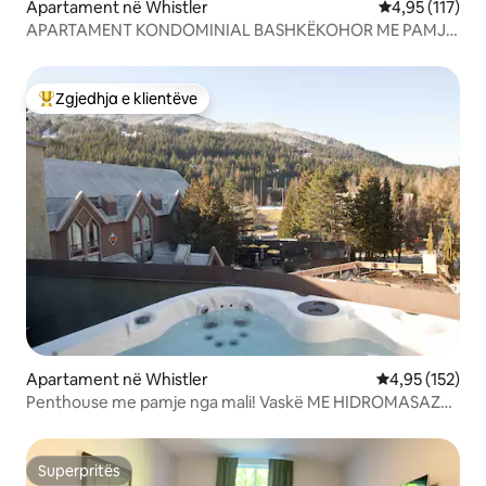
Apartament në Whistler
Vlerësimi mesa
4,95 (117)
APARTAMENT KONDOMINIAL BASHKËKOHOR ME PAMJE
SPEKTAKOLARE!
Zgjedhja e klientëve
Më të mirat e zgjedhjeve të klientëve
Apartament në Whistler
Vlerësimi mesa
4,95 (152)
Penthouse me pamje nga mali! Vaskë ME HIDROMASAZH
private + Park falas
Superpritës
Superpritës