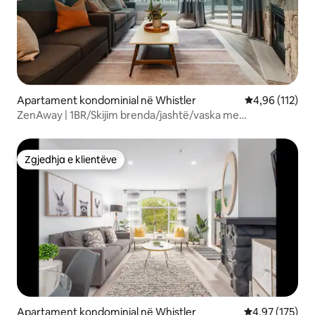
Apartament kondominial në Whistler
Vlerësimi mesa
4,96 (112)
ZenAway | 1BR/Skijim brenda/jashtë/vaska me
hidromasazh dhe pishinë | Aspens
Zgjedhja e klientëve
Zgjedhja e klientëve
Apartament kondominial në Whistler
Vlerësimi mesa
4,97 (175)