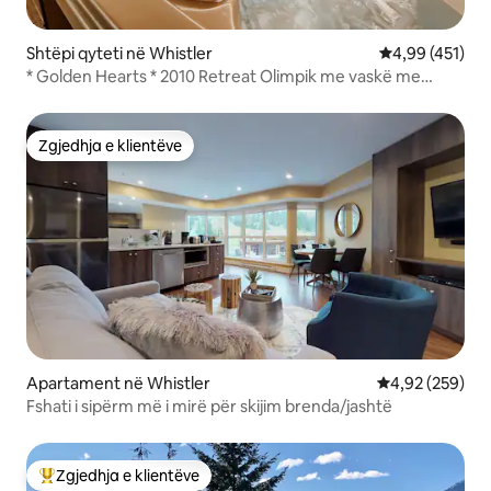
Shtëpi qyteti në Whistler
Vlerësimi mesa
4,99 (451)
* Golden Hearts * 2010 Retreat Olimpik me vaskë me
hidromasazh
Zgjedhja e klientëve
Zgjedhja e klientëve
Apartament në Whistler
Vlerësimi mesa
4,92 (259)
Fshati i sipërm më i mirë për skijim brenda/jashtë
Zgjedhja e klientëve
Më të mirat e zgjedhjeve të klientëve