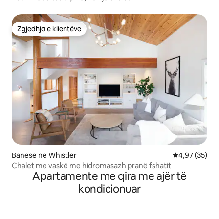
Zgjedhja e klientëve
Zgjedhja e klientëve
Banesë në Whistler
Vlerësimi mes
4,97 (35)
Chalet me vaskë me hidromasazh pranë fshatit
Apartamente me qira me ajër të
kondicionuar