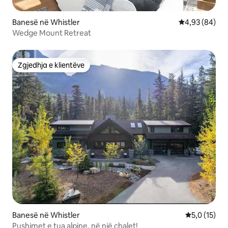
Banesë në Whistler
Vlerësimi mes
4,93 (84)
Wedge Mount Retreat
Zgjedhja e klientëve
Zgjedhja e klientëve
Banesë në Whistler
Vlerësimi me
5,0 (15)
Pushimet e tua alpine, në një chalet!