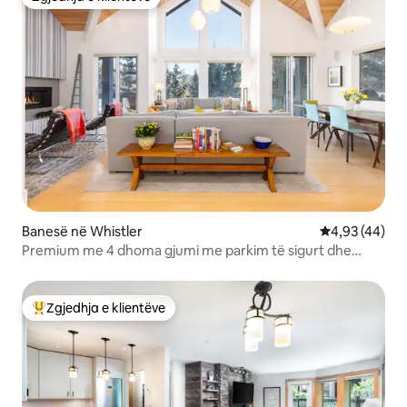
Zgjedhja e klientëve
Banesë në Whistler
Vlerësimi mes
4,93 (44)
Premium me 4 dhoma gjumi me parkim të sigurt dhe
vaskë me hidromasazh!
Zgjedhja e klientëve
Më të mirat e zgjedhjeve të klientëve