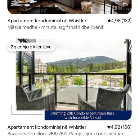
Apartament kondominial në Whistler
Vlerësimi mesa
4,98 (132)
Njësi e madhe - minuta larg fshatit dhe liqenit
Zgjedhja e klientëve
Zgjedhja e klientëve
Apartament kondominial në Whistler
Vlerësimi mesa
4,92 (106)
Baza ideale malore 2BR/2BA. Pamje, ajër i kondicionuar,