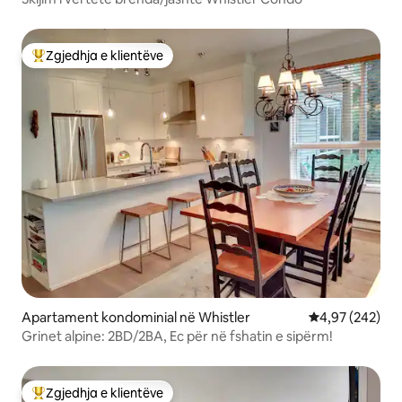
Zgjedhja e klientëve
Më të mirat e zgjedhjeve të klientëve
Apartament kondominial në Whistler
Vlerësimi mesa
4,97 (242)
Grinet alpine: 2BD/2BA, Ec për në fshatin e sipërm!
Zgjedhja e klientëve
Më të mirat e zgjedhjeve të klientëve