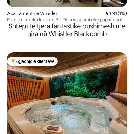
Apartament në Whistler
Vlerësimi mesa
4,91 (113)
Pamje e mrekullueshme! 2 Dhoma gjumi dhe papafingo!
Shtëpi të tjera fantastike pushimesh me
qira në Whistler Blackcomb
Zgjedhja e klientëve
Më të mirat e zgjedhjeve të klientëve