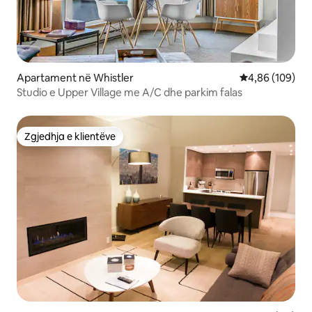
Apartament në Whistler
Vlerësimi mesa
4,86 (109)
Studio e Upper Village me A/C dhe parkim falas
Zgjedhja e klientëve
Zgjedhja e klientëve