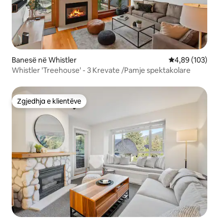
Banesë në Whistler
Vlerësimi mesa
4,89 (103)
Whistler 'Treehouse' - 3 Krevate /Pamje spektakolare
Zgjedhja e klientëve
Zgjedhja e klientëve