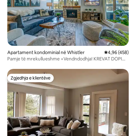
Apartament kondominial në Whistler
Vlerësimi mesa
4,96 (458)
Pamje të mrekullueshme +Vendndodhja! KREVAT DOPIO
"KING" + vaskë me hidromasazh+pishinë+A/C
Zgjedhja e klientëve
Zgjedhja e klientëve