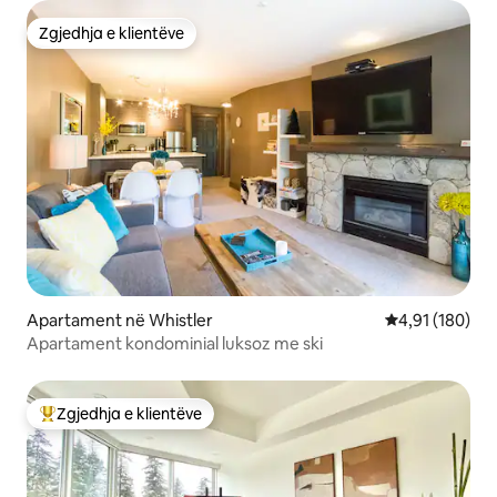
Zgjedhja e klientëve
Zgjedhja e klientëve
Apartament në Whistler
Vlerësimi mesa
4,91 (180)
Apartament kondominial luksoz me ski
Zgjedhja e klientëve
Më të mirat e zgjedhjeve të klientëve