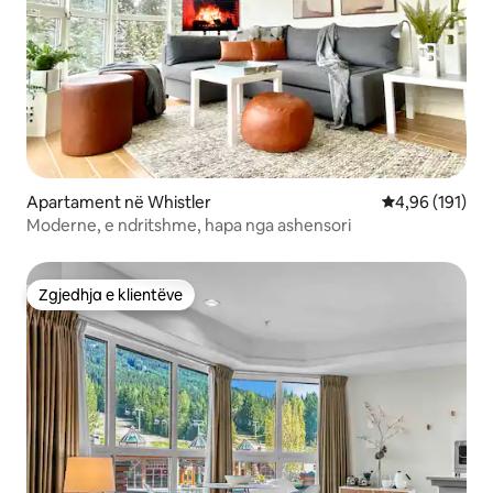
Apartament në Whistler
Vlerësimi mesa
4,96 (191)
Moderne, e ndritshme, hapa nga ashensori
Zgjedhja e klientëve
Zgjedhja e klientëve