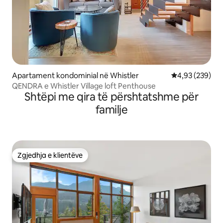
Apartament kondominial në Whistler
Vlerësimi mesa
4,93 (239)
QENDRA e Whistler Village loft Penthouse
Shtëpi me qira të përshtatshme për
familje
Zgjedhja e klientëve
Zgjedhja e klientëve