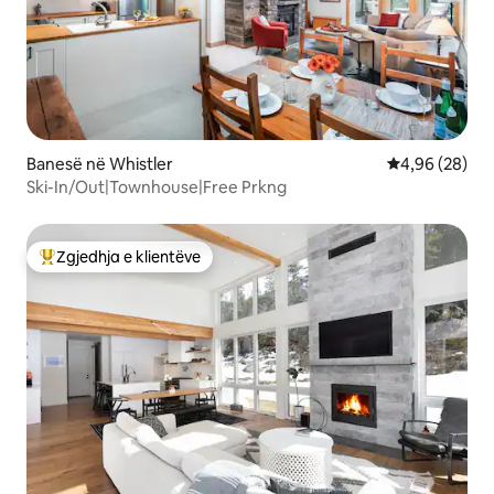
Banesë në Whistler
Vlerësimi mes
4,96 (28)
Ski-In/Out|Townhouse|Free Prkng
Zgjedhja e klientëve
Më të mirat e zgjedhjeve të klientëve