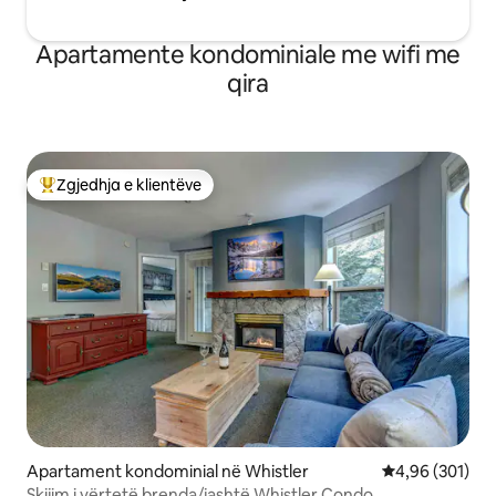
Apartamente kondominiale me wifi me
qira
Zgjedhja e klientëve
Më të mirat e zgjedhjeve të klientëve
Apartament kondominial në Whistler
Vlerësimi mesa
4,96 (301)
Skijim i vërtetë brenda/jashtë Whistler Condo