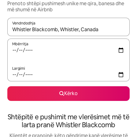
Prenoto shtëpi pushimesh unike me qira, banesa dhe
më shumë në Airbnb
Vendndodhja
Kur rezultatet të jenë të disponueshme, lëviz me butonat e shig
Mbërritja
Largimi
Kërko
Shtëpitë e pushimit me vlerësimet më të
larta pranë Whistler Blackcomb
Klientët e pranojnë: këto qëndrime kanë vlerësime të