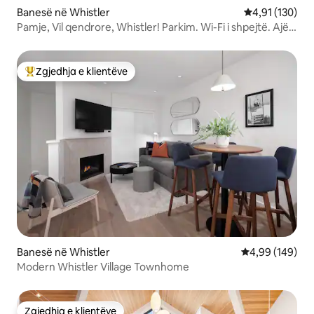
Banesë në Whistler
Vlerësimi mesa
4,91 (130)
Pamje, Vil qendrore, Whistler! Parkim. Wi-Fi i shpejtë. Ajër i
kondicionuar
Zgjedhja e klientëve
Më të mirat e zgjedhjeve të klientëve
Banesë në Whistler
Vlerësimi mesa
4,99 (149)
Modern Whistler Village Townhome
Zgjedhja e klientëve