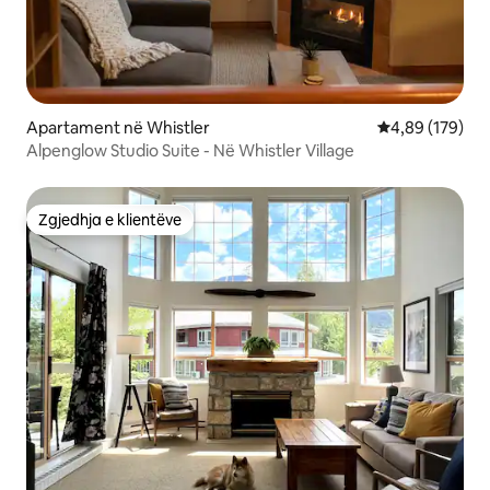
Apartament në Whistler
Vlerësimi mesa
4,89 (179)
Alpenglow Studio Suite - Në Whistler Village
Zgjedhja e klientëve
Zgjedhja e klientëve