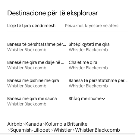
Destinacione për të eksploruar
Lloje të tjera qëndrimesh
Peizazhet kryesore në afërsi
Banesa të përshtatshme për kafshë me qira
Shtëpi qyteti me qira
Whistler Blackcomb
Whistler Blackcomb
Banesë me qira me dalje në plazh
Chalet me qira
Whistler Blackcomb
Whistler Blackcomb
Banesa me pishinë me qira
Banesa të përshtatshme për familje me qira
Whistler Blackcomb
Whistler Blackcomb
Banesa me qira me sauna
Shfaq më shumë
Whistler Blackcomb
Airbnb
Kanada
Kolumbia Britanike
Squamish-Lillooet
Whistler
Whistler Blackcomb