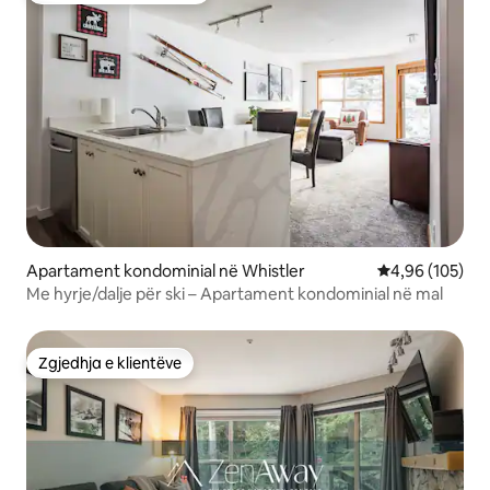
Apartament kondominial në Whistler
Vlerësimi mesa
4,96 (105)
Me hyrje/dalje për ski – Apartament kondominial në mal
Zgjedhja e klientëve
Zgjedhja e klientëve