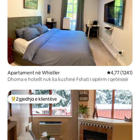
Apartament në Whistler
Vlerësimi mesat
4,77 (1241)
Dhoma e hotelit nuk ka kuzhinë Fshati i sipërm i qetësisë
Zgjedhja e klientëve
Më të mirat e zgjedhjeve të klientëve