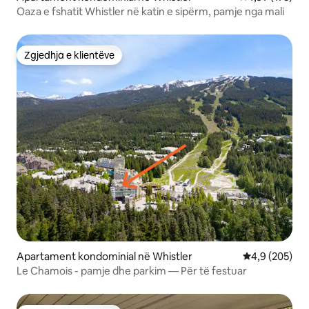
Oaza e fshatit Whistler në katin e sipërm, pamje nga mali
Zgjedhja e klientëve
Zgjedhja e klientëve
Apartament kondominial në Whistler
Vlerësimi mes
4,9 (205)
Le Chamois - pamje dhe parkim — Për të festuar