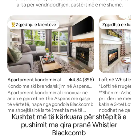
larta për vendndodhjen, pastërtinë e më shumë.
Zgjedhja e klientëve
Zgjedhja e klient
Më të mirat e zgjedhjeve të klientëve
Zgjedhja e klient
Apartament kondominial n
Vlerësimi mesatar 4,84 nga 5, 3
4,84 (396)
Loft në Whistler
ë Whistler
Kondo me ski brenda/skijim në Aspens
*Lofti në rrugën k
w/ Pishinë dhe vaska me hidromasazh
"king" + vaskë me
Apartament kondominial i rinovuar në
**Shënim: Ashenso
anën e pjerrët në The Aspens me qasje
prill deri në mes t
të vërtetë, hapa nga gondola Blackcomb
katin e 3-të! Lofti i rrugës kryesore
me shpejtësi të lartë (rreshta më të
ndodhet në qendër
Kushtet më të kërkuara për shtëpitë e
vogla se Whistler) dhe minuta deri në
në zonën Marketpl
Fshatin e Sipërm. Ec drejt ngrënies,
Village North. Hapë
pushimit me qira pranë Whistler
dyqaneve dhe eventeve verore ose
rinovuar me tavan
Blackcomb
shko drejt ashensorëve në dimër.
me pamje nga mal