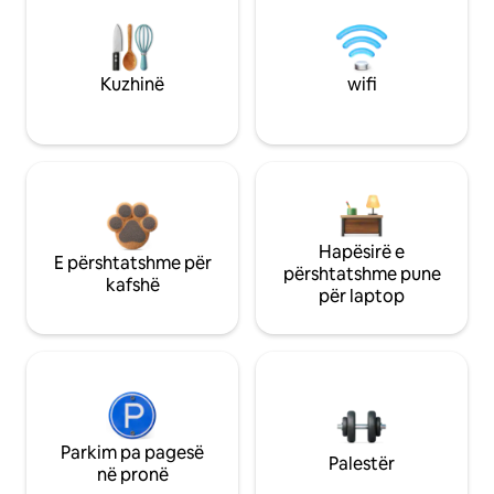
Kuzhinë
wifi
Hapësirë e
E përshtatshme për
përshtatshme pune
kafshë
për laptop
Parkim pa pagesë
Palestër
në pronë