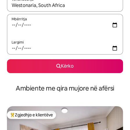
Kur rezultatet të jenë të disponueshme, lëviz me butonat e shig
Mbërritja
Largimi
Kërko
Ambiente me qira mujore në afërsi
Zgjedhja e klientëve
Më të mirat e zgjedhjeve të klientëve