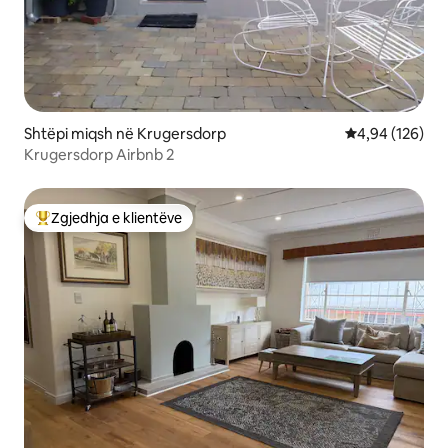
Shtëpi miqsh në Krugersdorp
Vlerësimi mesa
4,94 (126)
Krugersdorp Airbnb 2
Zgjedhja e klientëve
Më të mirat e zgjedhjeve të klientëve