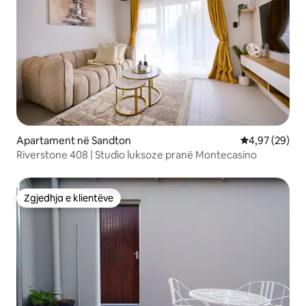
Apartament në Sandton
Vlerësimi mes
4,97 (29)
Riverstone 408 | Studio luksoze pranë Montecasino
Zgjedhja e klientëve
Zgjedhja e klientëve