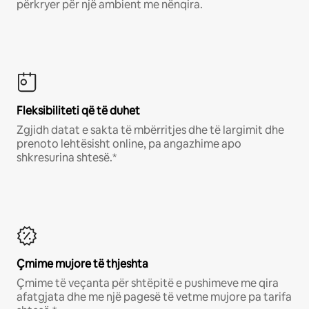
përkryer për një ambient me nënqira.
Fleksibiliteti që të duhet
Zgjidh datat e sakta të mbërritjes dhe të largimit dhe
prenoto lehtësisht online, pa angazhime apo
shkresurina shtesë.*
Çmime mujore të thjeshta
Çmime të veçanta për shtëpitë e pushimeve me qira
afatgjata dhe me një pagesë të vetme mujore pa tarifa