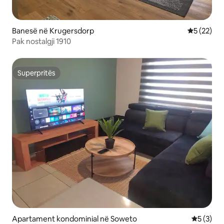
Banesë në Krugersdorp
Vlerësimi 
5 (22)
Pak nostalgji 1910
Superpritës
Superpritës
Apartament kondominial në Soweto
Vlerësimi
5 (3)