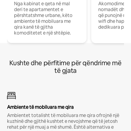
Nga kabinat e qeta në mal
Akomodime të 
deri te apartamentet e
nomadët dhe pr
përshtatshme urbane, këto
që punojnë në 
ambiente të mobiluara me
wifi dhe hapësi
qira kanë të gjitha
dedikuara pune
komoditetet e një shtëpie.
Kushte dhe përfitime për qëndrime më
të gjata
Ambiente të mobiluara me qira
Ambientet totalisht të mobiluara me qira ofrojnë një
kuzhinë dhe gjithë kushtet e nevojshme që të jetosh
rehat për një muaj a më shumë. Është alternativa e