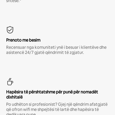
shtesë.*
Prenoto me besim
Recensuar nga komuniteti ynë i besuar i klientëve dhe
asistencë 24/7 gjatë qëndrimit të zgjatur.
Hapësira të përshtatshme për punë për nomadët
dixhitalë
Po udhëton si profesionist? Gjej një qëndrim afatgjatë
që ofron wifi me shpejtësi të lartë dhe hapësira të
dedikuara pune.