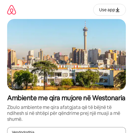
Kalo
te
Use app
përmbajtja
Ambiente me qira mujore në Westonaria
Zbulo ambiente me qira afatgjata që të bëjnë të
ndihesh si në shtëpi për qëndrime prej një muaji a më
shumë.
Vendndodhja