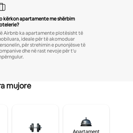
o kërkon apartamente me shërbim
otelerie?
ë Airbnb ka apartamente plotësisht të
obiluara, ideale për të akomoduar
ersonelin, për strehimin e punonjësve të
ompanive dhe në rast nevoje për t'u
hpërngulur.
ra mujore
Apartament