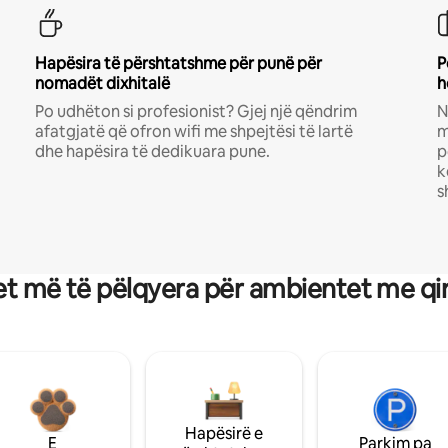
Hapësira të përshtatshme për punë për
P
nomadët dixhitalë
h
Po udhëton si profesionist? Gjej një qëndrim
N
afatgjatë që ofron wifi me shpejtësi të lartë
m
dhe hapësira të dedikuara pune.
p
k
s
t më të pëlqyera për ambientet me qi
Hapësirë e
E
Parkim pa