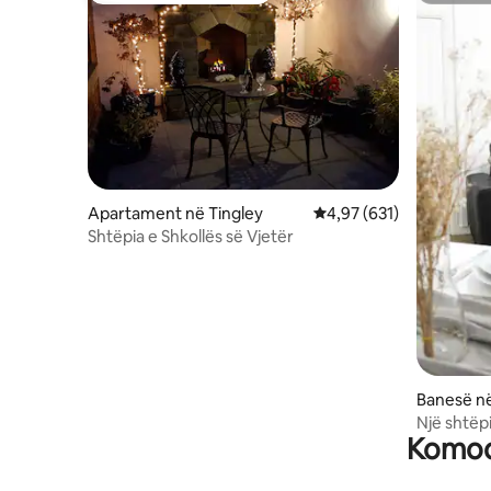
Apartament në Tingley
Vlerësimi mesatar 4,97 
4,97 (631)
Shtëpia e Shkollës së Vjetër
Banesë në
Një shtë
Komodi
gjumi në 