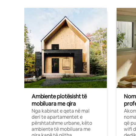
Ambiente plotësisht të
Noma
mobiluara me qira
profe
Nga kabinat e qeta në mal
Akom
deri te apartamentet e
nomad
përshtatshme urbane, këto
që pu
ambiente të mobiluara me
wifi 
qira kanë të gjitha
dedik