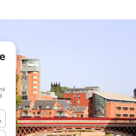
e
 të
ji
butonat e shigjetave lart e poshtë ose eksploro duke prekur ose duke l