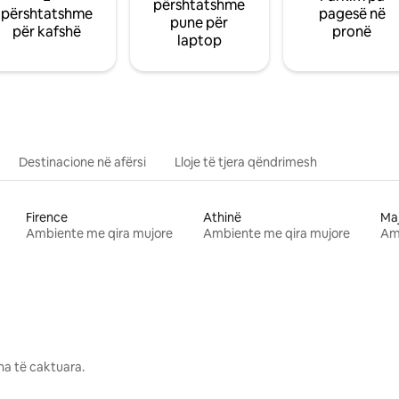
përshtatshme
përshtatshme
pagesë në
pune për
për kafshë
pronë
laptop
Destinacione në afërsi
Lloje të tjera qëndrimesh
Firence
Athinë
Ma
Ambiente me qira mujore
Ambiente me qira mujore
Am
na të caktuara.