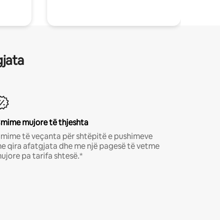
gjata
mime mujore të thjeshta
mime të veçanta për shtëpitë e pushimeve
e qira afatgjata dhe me një pagesë të vetme
ujore pa tarifa shtesë.*