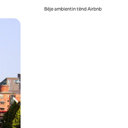
Bëje ambientin tënd Airbnb
ëvizur ekranin.