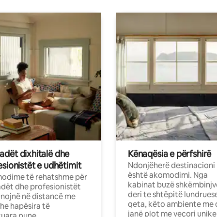
dët dixhitalë dhe
Kënaqësia e përfshirë
sionistët e udhëtimit
Ndonjëherë destinacioni
është akomodimi. Nga
odime të rehatshme për
kabinat buzë shkëmbinjv
ët dhe profesionistët
deri te shtëpitë lundrues
nojnë në distancë me
qeta, këto ambiente me 
dhe hapësira të
janë plot me veçori unike
uara pune.