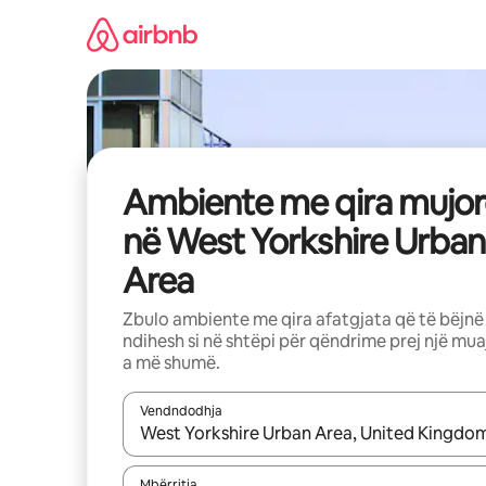
Kalo
te
përmbajtja
Ambiente me qira mujor
në West Yorkshire Urban
Area
Zbulo ambiente me qira afatgjata që të bëjnë
ndihesh si në shtëpi për qëndrime prej një mua
a më shumë.
Vendndodhja
Kur rezultatet të jenë të disponueshme, lëviz me 
Mbërritja