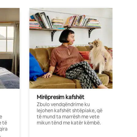
Mirëpresim kafshët
Zbulo vendqëndrime ku
lejohen kafshët shtëpiake, që
e
të mund ta marrësh me vete
e të
mikun tënd me katër këmbë.
qira
.