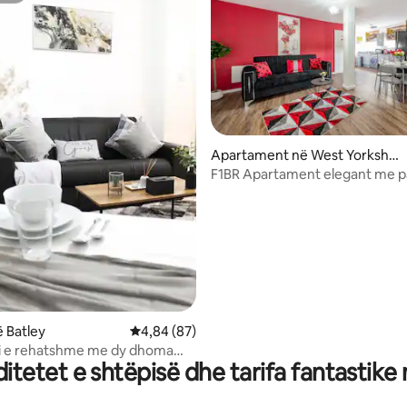
Apartament në West Yorkshir
e
F1BR Apartament elegant me p
nga 5, 631 vlerësime
falas
 Batley
Vlerësimi mesatar 4,84 nga 5, 87 vlerësime
4,84 (87)
pi e rehatshme me dy dhoma
tetet e shtëpisë dhe tarifa fantastike
West Yorkshire