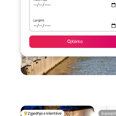
Largimi
Kërko
Zgjedhja e klientëve
Superpri
Më të mirat e zgjedhjeve të klientëve
Superpri