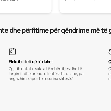
te dhe përfitime për qëndrime më të 
Fleksibiliteti që të duhet
Ç
Zgjidh datat e sakta të mbërritjes dhe të
Ç
largimit dhe prenoto lehtësisht online, pa
m
angazhime apo shkresurina shtesë.*
m