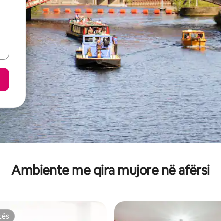
Ambiente me qira mujore në afërsi
tës
tës