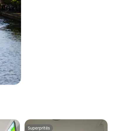
Superpritës
Superpritës