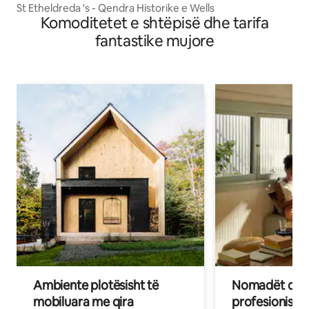
St Etheldreda 's - Qendra Historike e Wells
Komoditetet e shtëpisë dhe tarifa
fantastike mujore
Ambiente plotësisht të
Nomadët dixh
mobiluara me qira
profesionistët