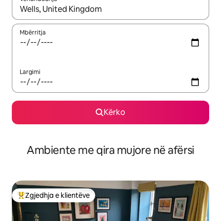
Kur rezultatet të jenë të disponueshme, lëviz me butonat e shig
Mbërritja
Largimi
Kërko
Ambiente me qira mujore në afërsi
Zgjedhja e klientëve
Më të mirat e zgjedhjeve të klientëve