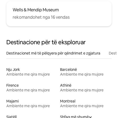
Wells & Mendip Museum
rekomandohet nga 16 vendas
Destinacione për të eksploruar
Destinacionet më të pëlqyera për qëndrimet e zgjatura
Desti
Nju Jork
Barcelonë
Ambiente me qira mujore
Ambiente me qira mujore
Firence
Athinë
Ambiente me qira mujore
Ambiente me qira mujore
Majami
Montreal
Ambiente me qira mujore
Ambiente me qira mujore
Siatëll
Shfaq më shumë