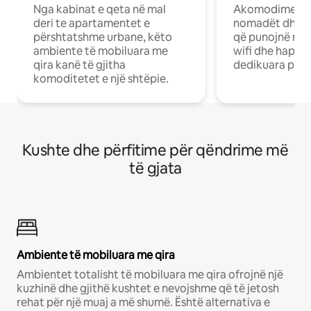
Nga kabinat e qeta në mal
Akomodime të 
deri te apartamentet e
nomadët dhe pr
përshtatshme urbane, këto
që punojnë në 
ambiente të mobiluara me
wifi dhe hapësi
qira kanë të gjitha
dedikuara pune
komoditetet e një shtëpie.
Kushte dhe përfitime për qëndrime më
të gjata
Ambiente të mobiluara me qira
Ambientet totalisht të mobiluara me qira ofrojnë një
kuzhinë dhe gjithë kushtet e nevojshme që të jetosh
rehat për një muaj a më shumë. Është alternativa e