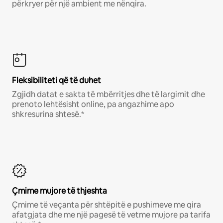
përkryer për një ambient me nënqira.
Fleksibiliteti që të duhet
Zgjidh datat e sakta të mbërritjes dhe të largimit dhe
prenoto lehtësisht online, pa angazhime apo
shkresurina shtesë.*
Çmime mujore të thjeshta
Çmime të veçanta për shtëpitë e pushimeve me qira
afatgjata dhe me një pagesë të vetme mujore pa tarifa