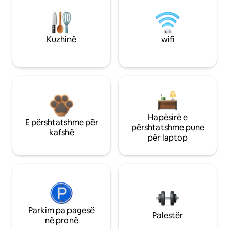
Kuzhinë
wifi
Hapësirë e
E përshtatshme për
përshtatshme pune
kafshë
për laptop
Parkim pa pagesë
Palestër
në pronë