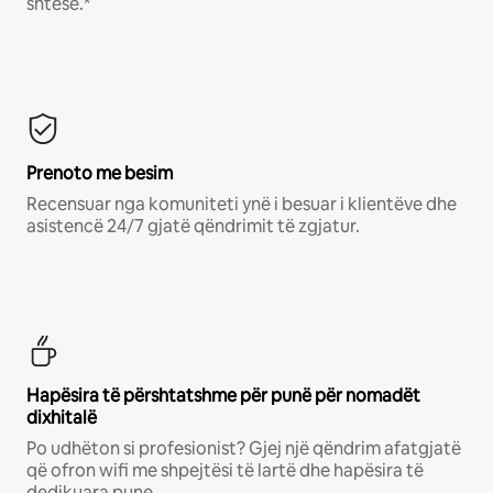
shtesë.*
Prenoto me besim
Recensuar nga komuniteti ynë i besuar i klientëve dhe
asistencë 24/7 gjatë qëndrimit të zgjatur.
Hapësira të përshtatshme për punë për nomadët
dixhitalë
Po udhëton si profesionist? Gjej një qëndrim afatgjatë
që ofron wifi me shpejtësi të lartë dhe hapësira të
dedikuara pune.