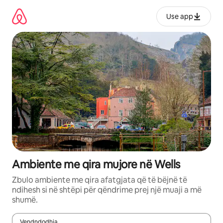
Kalo
te
Use app
përmbajtja
Ambiente me qira mujore në Wells
Zbulo ambiente me qira afatgjata që të bëjnë të
ndihesh si në shtëpi për qëndrime prej një muaji a më
shumë.
Vendndodhja