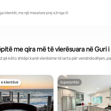
nga klientët, me një mesatare prej 4,9 nga 5!
pitë me qira më të vlerësuara në Guri i
d që këto shtëpi kanë vlerësime të larta për vendndodhjen, pa
 e klientëve
Superpritës
 e klientëve
Superpritës