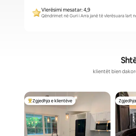
Vlerësimi mesatar: 4,9
Qëndrimet në Guri i Arra janë të vlerësuara lart 
Shtë
klientët bien dakor
Zgjedhja e klientëve
Zgjedhja
Më të mirat e zgjedhjeve të klientëve
Zgjedhja