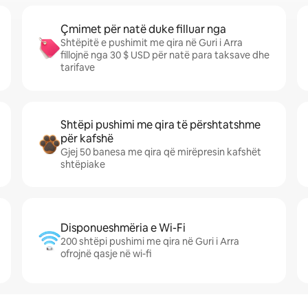
Çmimet për natë duke filluar nga
Shtëpitë e pushimit me qira në Guri i Arra
fillojnë nga 30 $ USD për natë para taksave dhe
tarifave
Shtëpi pushimi me qira të përshtatshme
për kafshë
Gjej 50 banesa me qira që mirëpresin kafshët
shtëpiake
Disponueshmëria e Wi-Fi
200 shtëpi pushimi me qira në Guri i Arra
ofrojnë qasje në wi-fi