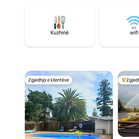
Banesa përfshin pajisje të reja luksoze,
banjë si banjë me një dush masiv me
reshje shiu. Jemi disa minuta larg
spitaleve, qendrës së qytetit,
autostradave kryesore, Bartit dhe
Shtegut të Kuajve të Hekurt (shtigje për
Kuzhinë
wifi
ecje dhe kalërim të pëlqyera nga
vizitorët). Shumë private. Pa kafshë
shtëpiake.
Zgjedhja e klientëve
Zgjedh
Zgjedhja e klientëve
Më të mi