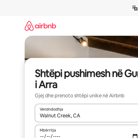
Kalo
te
përmbajtja
Shtëpi pushimesh në Gur
i Arra
Gjej dhe prenoto shtëpi unike në Airbnb
Vendndodhja
Kur rezultatet të jenë të disponueshme, lëviz me 
Mbërritja