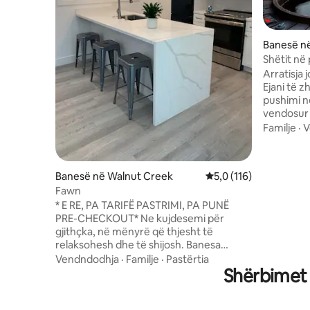
Banesë n
Shëtit në 
oqeanit
Arratisja 
Ejani të z
pushimi n
vendosur 
izoluar v
Familje
·
V
Franciskos. Kjo banesë me 2 kreva
banja ka 
dhe qasje
Banesë në Walnut Creek
Vlerësimi mesatar 5,0 
5,0 (116)
vetëm disa h
Fawn
hidromas
* E RE, PA TARIFË PASTRIMI, PA PUNË
gropat e z
PRE-CHECKOUT* Ne kujdesemi për
e kompletoj
gjithçka, në mënyrë që thjesht të
të rehats
relaksohesh dhe të shijosh. Banesa
dopio "kin
ndodhet në një pronë private prej
lartë ofro
Vendndodhja
·
Familje
·
Pastërtia
gjysmë hektarësh të rrethuar nga pemë
Shërbimet 
persona.
të mëdha të pjekura dhe natyrë. Hapa të
dedikuar parkimi falas larg derës sate.