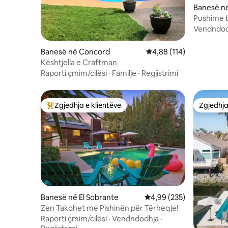
Banesë në
Pushime 
të bukura
Vendndod
Banesë në Concord
Vlerësimi mesatar 4,88 
4,88 (114)
Kështjella e Craftman
Raporti çmim/cilësi
·
Familje
·
Regjistrimi
Zgjedhja e klientëve
Zgjedhja
Më të mirat e zgjedhjeve të klientëve
Zgjedhja
Banesë në El Sobrante
Vlerësimi mesatar 4,99 
4,99 (235)
Zen Takohet me Pishinën për Tërheqje!
Raporti çmim/cilësi
·
Vendndodhja
·