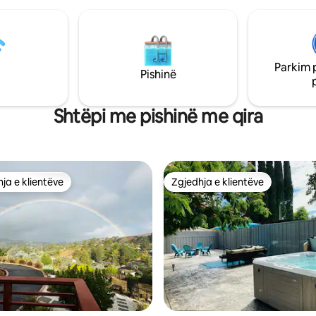
Parkim 
Pishinë
Shtëpi me pishinë me qira
ja e klientëve
Zgjedhja e klientëve
rat e zgjedhjeve të klientëve
Zgjedhja e klientëve