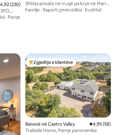
Shtëpi private në rrugë pa krye në Marin
lerësimi mesatar 4,92 nga 5, 230 vlerësime
4,92 (230)
me pishinë
Familje
·
Raporti çmim/cilësi
·
Kushtet
 SFO,
ësi
·
Parqe
Zgjedhja e klientëve
entëve
Më të mirat e zgjedhjeve të klientëve
Banesë në Castro Valley
Vlerësimi mesatar 4,9
4,95 (58)
Trailside Home, Pamje panoramike