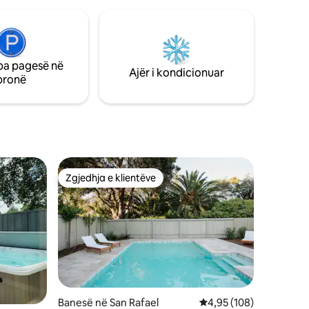
pa pagesë në
Ajër i kondicionuar
pronë
Zgjedhja e klientëve
Zgjedhja e klientëve
Banesë në San Rafael
Vlerësimi mesatar 4,95
4,95 (108)