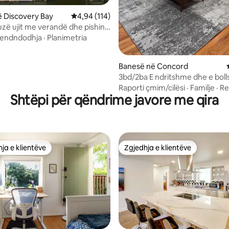
 Discovery Bay
Vlerësimi mesatar 4,94 nga 5, 114 vlerësime
4,94 (114)
zë ujit me verandë dhe pishinë
endndodhja
·
Planimetria
Banesë në Concord
3bd/2ba E ndritshme dhe e bol
pranë Walnut Creek w/Pool
Raporti çmim/cilësi
·
Familje
·
Re
Shtëpi për qëndrime javore me qira
ja e klientëve
Zgjedhja e klientëve
rat e zgjedhjeve të klientëve
Zgjedhja e klientëve