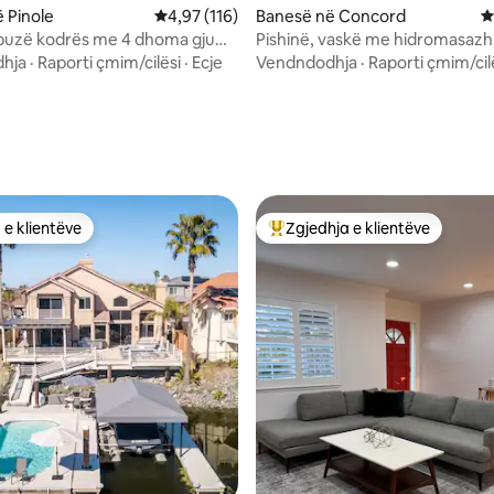
 Pinole
Vlerësimi mesatar 4,97 nga 5, 116 vlerësime
4,97 (116)
Banesë në Concord
V
buzë kodrës me 4 dhoma gjumi
Pishinë, vaskë me hidromasazh
Napa, shtëpi e pastër
hja
·
Raporti çmim/cilësi
·
Ecje
Vendndodhja
·
Raporti çmim/cil
nga 5, 114 vlerësime
 e klientëve
Zgjedhja e klientëve
 e klientëve
Më të mirat e zgjedhjeve të kli
nga 5, 235 vlerësime