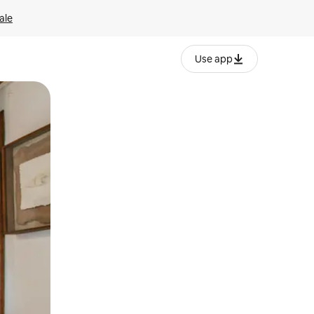
ale
Use app
ëvizur ekranin.