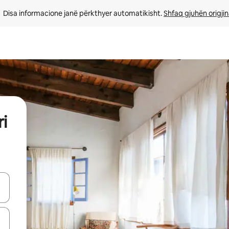
Disa informacione janë përkthyer automatikisht. 
Shfaq gjuhën origjin
i
butonat e shigjetave lart e poshtë ose eksploro duke prekur ose duke l