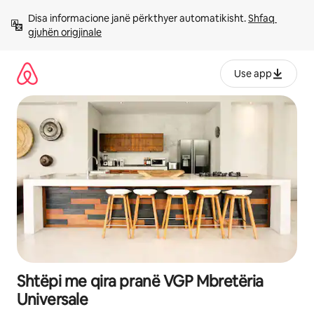
Kalo
Disa informacione janë përkthyer automatikisht. 
Shfaq 
te
gjuhën origjinale
përmbajtja
Use app
Shtëpi me qira pranë VGP Mbretëria
Universale