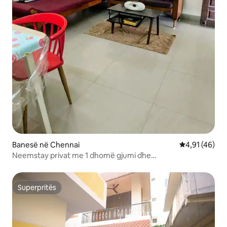
Banesë në Chennai
Vlerësimi mes
4,91 (46)
Neemstay privat me 1 dhomë gjumi dhe
kuzhinë|Pallikaranai|Shell
Superpritës
Superpritës