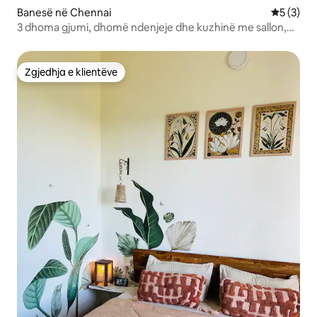
Banesë në Chennai
Vlerësimi
5 (3)
3 dhoma gjumi, dhomë ndenjeje dhe kuzhinë me sallon,
pishinë, hapësirë të jashtme dhe tarracë
Zgjedhja e klientëve
Zgjedhja e klientëve