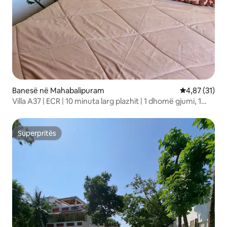
Banesë në Mahabalipuram
Vlerësimi mes
4,87 (31)
Villa A37 | ECR | 10 minuta larg plazhit | 1 dhomë gjumi, 1
dhomë ndenje dhe 1 kuzhinë
Superpritës
Superpritës