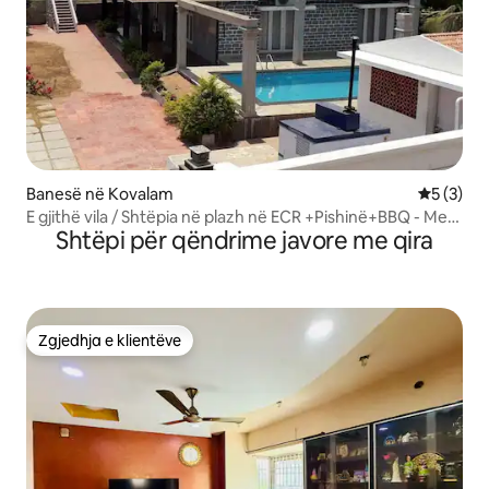
Banesë në Kovalam
Vlerësimi
5 (3)
E gjithë vila / Shtëpia në plazh në ECR +Pishinë+BBQ - Me
Shtëpi për qëndrime javore me qira
qira
Zgjedhja e klientëve
Zgjedhja e klientëve