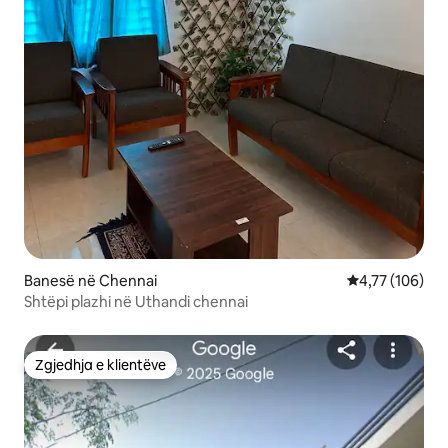
Banesë në Chennai
Vlerësimi mesa
4,77 (106)
Shtëpi plazhi në Uthandi chennai
Zgjedhja e klientëve
Zgjedhja e klientëve