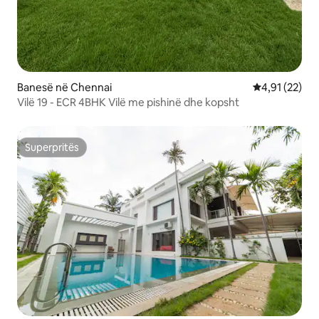
Banesë në Chennai
Vlerësimi mes
4,91 (22)
Vilë 19 - ECR 4BHK Vilë me pishinë dhe kopsht
Superpritës
Superpritës