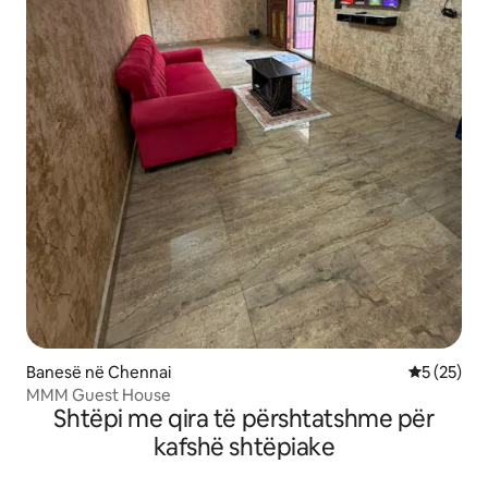
Banesë në Chennai
Vlerësimi 
5 (25)
MMM Guest House
Shtëpi me qira të përshtatshme për
kafshë shtëpiake