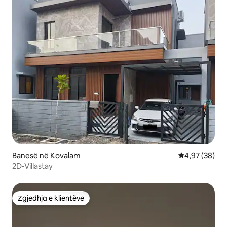
Banesë në Kovalam
Vlerësimi mes
4,97 (38)
2D-Villastay
Zgjedhja e klientëve
Zgjedhja e klientëve