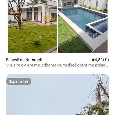
Banesë në Nemmeli
Vlerësimi mes
4,82 (11)
Vilë e re e gjerë me 2 dhoma gjumi dhe kopsht me pishinë
Nemelli
Superpritës
Superpritës