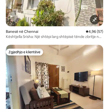
Banesë në Chennai
Vlerësimi mes
4,96 (57)
Kështjella Srisha: Një shtëpi larg shtëpisë tënde zbritje nga
OMR
Zgjedhja e klientëve
Zgjedhja e klientëve