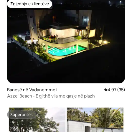
Zgjedhja e klientëve
Zgjedhja e klientëve
Banesë në Vadanemmeli
Vlerësimi mes
4,97 (35)
Azze' Beach - E gjithë vila me qasje në plazh
Superpritës
Superpritës