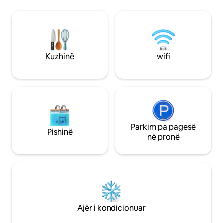
shumë Maple Studio për vendndodhjen
plazh, 500 m në k
e qetë, ajrin e pastër të ballkonit dhe
kalosh një rrugicë
ambientin e rehatshëm të
energjisë nuk ës
përshtatshëm për punë, afër Infosys
nëse ndodh, energ
dhe parqeve kryesore të teknologjisë së
maksimumi pas 30
informacionit. ✔ E gjithë hapësira private
rast emergjence të
Kuzhinë
wifi
me 1 dhomë gjumi, kuzhinë dhe banjë ✔
defektit të kabllo
Dy ballkone me ajër të pastër ✔
të transformatori
Hapësirë të dedikuar pune + wifi të
maksimumi 2 deri n
shpejtë ✔ 5 minuta nga parqet
rregulluar. Invert
teknologjike Infosys dhe OMR Rezervimi
dritat dhe ventilat
✔ i energjisë
Parkim pa pagesë
Pishinë
në pronë
Ajër i kondicionuar