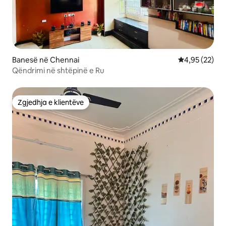
Banesë në Chennai
Vlerësimi mes
4,95 (22)
Qëndrimi në shtëpinë e Ru
Zgjedhja e klientëve
Zgjedhja e klientëve