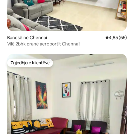
Banesë në Chennai
Vlerësimi mes
4,85 (65)
Vilë 2bhk pranë aeroportit Chennai!
Zgjedhja e klientëve
Zgjedhja e klientëve