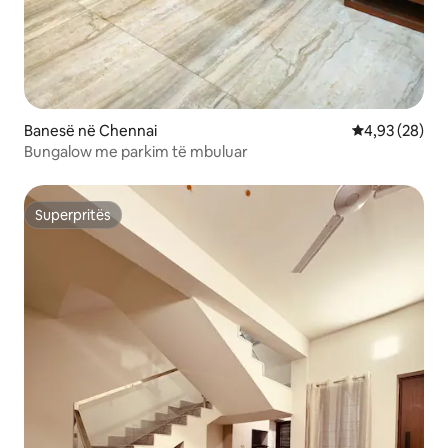
Banesë në Chennai
Vlerësimi mes
4,93 (28)
Bungalow me parkim të mbuluar
Superpritës
Superpritës