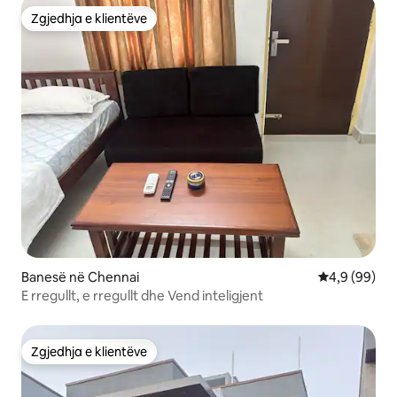
Zgjedhja e klientëve
Zgjedhja e klientëve
Banesë në Chennai
Vlerësimi me
4,9 (99)
E rregullt, e rregullt dhe Vend inteligjent
Zgjedhja e klientëve
Zgjedhja e klientëve