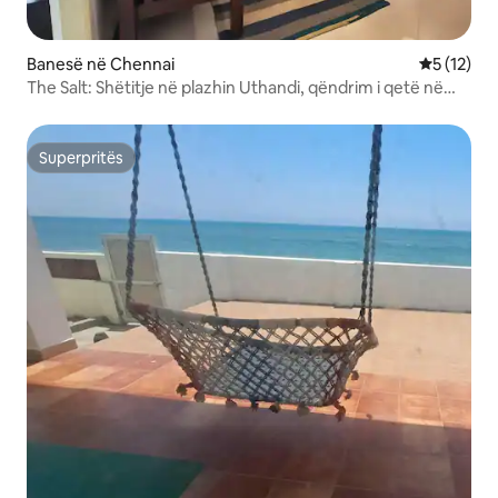
Banesë në Chennai
Vlerësimi 
5 (12)
The Salt: Shëtitje në plazhin Uthandi, qëndrim i qetë në
ECR
Superpritës
Superpritës