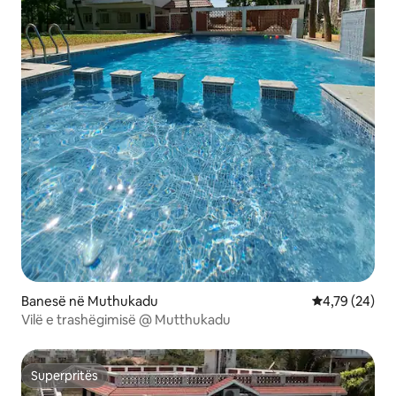
Banesë në Muthukadu
Vlerësimi mes
4,79 (24)
Vilë e trashëgimisë @ Mutthukadu
Superpritës
Superpritës