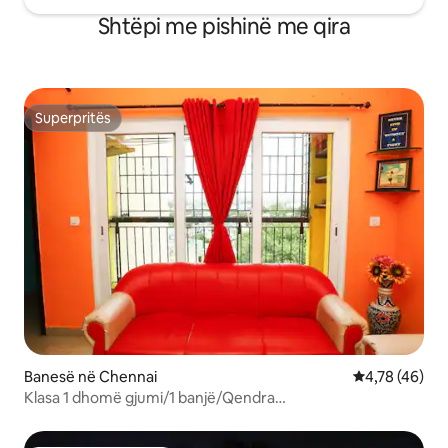
Shtëpi me pishinë me qira
Superpritës
Superpritës
Banesë në Chennai
Vlerësimi mes
4,78 (46)
Klasa 1 dhomë gjumi/1 banjë/Qendra
tregtare/Aeroporte/Spitale Rela