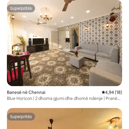
Superpritës
Superpritës
Banesë në Chennai
Vlerësimi mes
4,94 (18)
Blue Horizon | 2 dhoma gjumi dhe dhomë ndenje | Pranë
Marina Beach | Mylapore
Superpritës
Superpritës