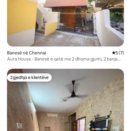
Banesë në Chennai
Vlerësimi
5 (7)
Aura House - Banesë e qetë me 2 dhoma gjumi, 2 banja
dhe kuzhinë - T.Nagar
Zgjedhja e klientëve
Zgjedhja e klientëve