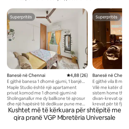
Superpritës
Superpritës
Superpritës
Superpritës
Banesë në Chennai
Vlerësimi mesatar 4,88 nga 5, 
4,88 (26)
Banesë në Chenna
E gjithë banesa 1 dhomë gjumi, 1 banjë
E gjithë vila B me 
dhe kuzhinë|2 ballkone |Qëndrim për
ecr,panaiyur,plazh
Maple Studio është një apartament
Vilë me katër dho
çifte dhe për qëllime pune -OMR
privat komod me 1 dhomë gjumi në
sistem home theat
Sholinganallur me dy ballkone të ajrosur
divan-krevat që m
dhe një hapësirë të dedikuar pune me
krevat për të fjetu
Kushtet më të kërkuara për shtëpitë me
wifi të shpejtë, i përsosur për udhëtime
kanë krevate për të
pune ose për një qëndrim të qetë në
prenotosh, të lute
qira pranë VGP Mbretëria Universale
qytet për çifte pranë korridorit
fotografitë e dho
teknologjik OMR. Vizitorëve u pëlqen
gjumit. Nuk ka qas