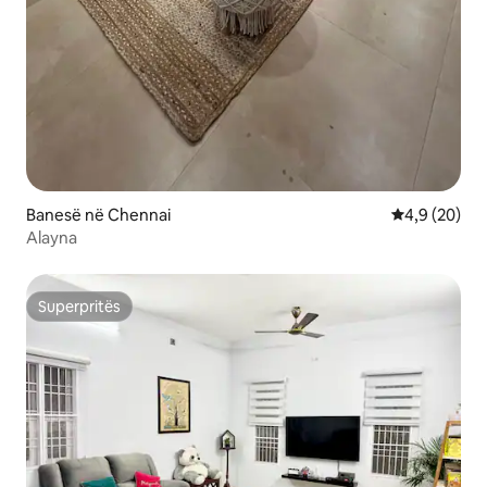
Banesë në Chennai
Vlerësimi me
4,9 (20)
Alayna
Superpritës
Superpritës