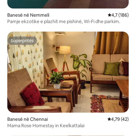
Banesë në Nemmeli
Vlerësimi mes
4,7 (186)
Pamje ekzotike e plazhit me pishinë, Wi-Fi dhe parkim.
Superpritës
Superpritës
Banesë në Chennai
Vlerësimi mes
4,79 (42)
Mama Rose Homestay in Keelkattalai