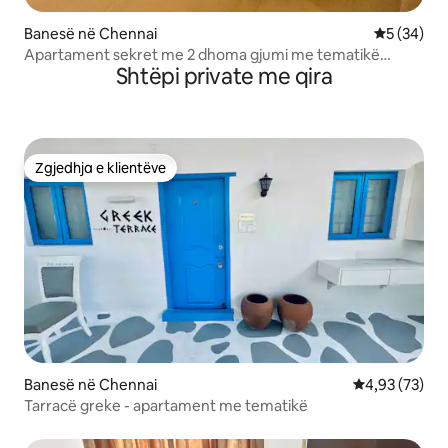
Banesë në Chennai
Vlerësimi 
5 (34)
Apartament sekret me 2 dhoma gjumi me tematikë
Shtëpi private me qira
BOHO pranë aeroportit
Zgjedhja e klientëve
Zgjedhja e klientëve
Banesë në Chennai
Vlerësimi mes
4,93 (73)
Tarracë greke - apartament me tematikë