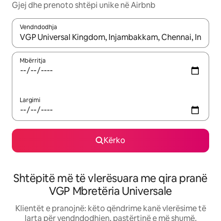
Gjej dhe prenoto shtëpi unike në Airbnb
Vendndodhja
Kur rezultatet të jenë të disponueshme, lëviz me butonat e shig
Mbërritja
Largimi
Kërko
Shtëpitë më të vlerësuara me qira pranë
VGP Mbretëria Universale
Klientët e pranojnë: këto qëndrime kanë vlerësime të
larta për vendndodhjen, pastërtinë e më shumë.