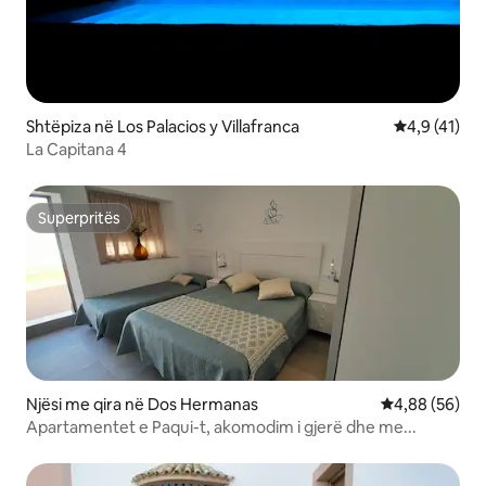
Shtëpiza në Los Palacios y Villafranca
Vlerësimi me
4,9 (41)
La Capitana 4
Superpritës
Superpritës
Njësi me qira në Dos Hermanas
Vlerësimi mes
4,88 (56)
Apartamentet e Paqui-t, akomodim i gjerë dhe me...