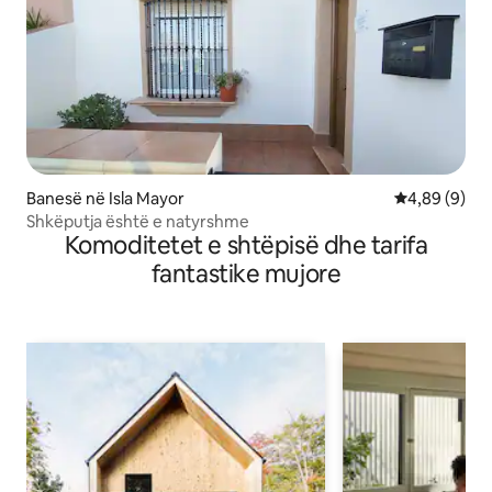
Banesë në Isla Mayor
Vlerësimi me
4,89 (9)
Shkëputja është e natyrshme
Komoditetet e shtëpisë dhe tarifa
fantastike mujore