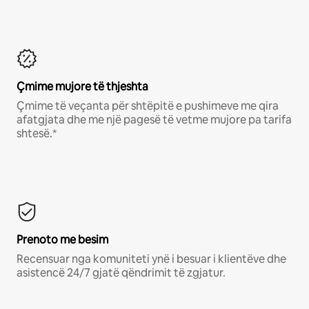
Çmime mujore të thjeshta
Çmime të veçanta për shtëpitë e pushimeve me qira
afatgjata dhe me një pagesë të vetme mujore pa tarifa
shtesë.*
Prenoto me besim
Recensuar nga komuniteti ynë i besuar i klientëve dhe
asistencë 24/7 gjatë qëndrimit të zgjatur.