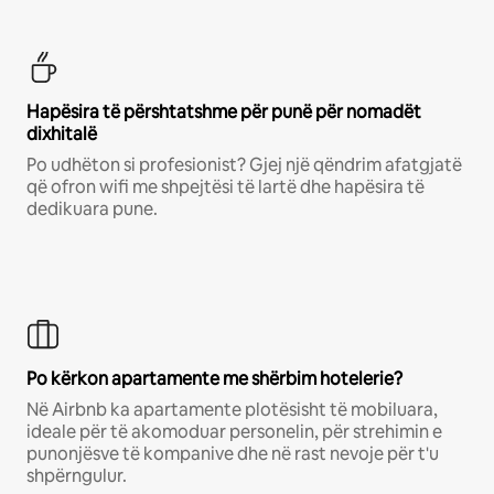
Hapësira të përshtatshme për punë për nomadët
dixhitalë
Po udhëton si profesionist? Gjej një qëndrim afatgjatë
që ofron wifi me shpejtësi të lartë dhe hapësira të
dedikuara pune.
Po kërkon apartamente me shërbim hotelerie?
Në Airbnb ka apartamente plotësisht të mobiluara,
ideale për të akomoduar personelin, për strehimin e
punonjësve të kompanive dhe në rast nevoje për t'u
shpërngulur.