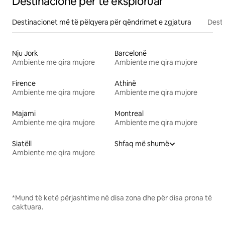
Destinacione për të eksploruar
Destinacionet më të pëlqyera për qëndrimet e zgjatura
Desti
Nju Jork
Barcelonë
Ambiente me qira mujore
Ambiente me qira mujore
Firence
Athinë
Ambiente me qira mujore
Ambiente me qira mujore
Majami
Montreal
Ambiente me qira mujore
Ambiente me qira mujore
Siatëll
Shfaq më shumë
Ambiente me qira mujore
*Mund të ketë përjashtime në disa zona dhe për disa prona të
caktuara.