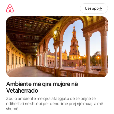
Kalo
te
Use app
përmbajtja
Ambiente me qira mujore në
Vetaherrado
Zbulo ambiente me qira afatgjata që të bëjnë të
ndihesh si në shtëpi për qëndrime prej një muaji a më
shumë.