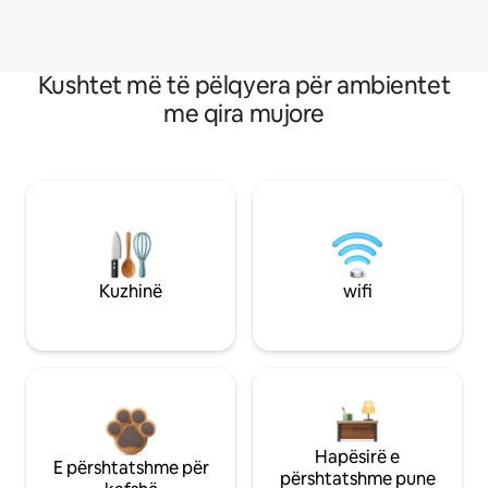
Kushtet më të pëlqyera për ambientet
me qira mujore
Kuzhinë
wifi
Hapësirë e
E përshtatshme për
përshtatshme pune