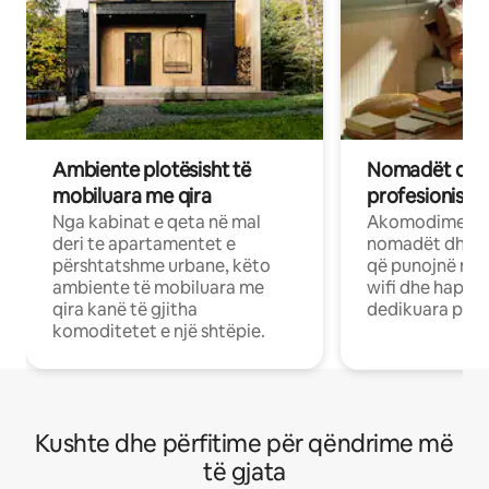
Ambiente plotësisht të
Nomadët dixh
mobiluara me qira
profesionistët
Nga kabinat e qeta në mal
Akomodime të 
deri te apartamentet e
nomadët dhe pr
përshtatshme urbane, këto
që punojnë në 
ambiente të mobiluara me
wifi dhe hapësi
qira kanë të gjitha
dedikuara pune
komoditetet e një shtëpie.
Kushte dhe përfitime për qëndrime më
të gjata