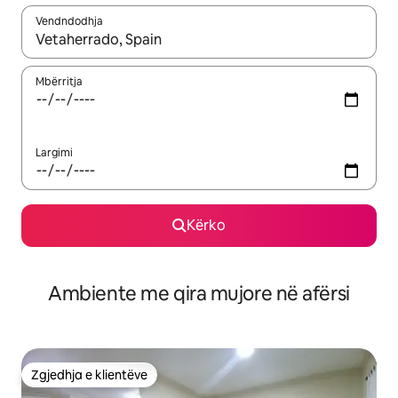
Vendndodhja
Kur rezultatet të jenë të disponueshme, lëviz me butonat e shig
Mbërritja
Largimi
Kërko
Ambiente me qira mujore në afërsi
Zgjedhja e klientëve
Zgjedhja e klientëve