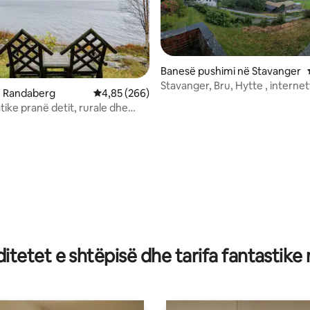
Banesë pushimi në Stavanger
Stavanger, Bru, Hytte , internett, fije
ë Randaberg
Vlerësimi mesatar 4,85 nga 5, 266 vlerësime
4,85 (266)
floku.
tike pranë detit, rurale dhe
nga 5, 107 vlerësime
tetet e shtëpisë dhe tarifa fantastike