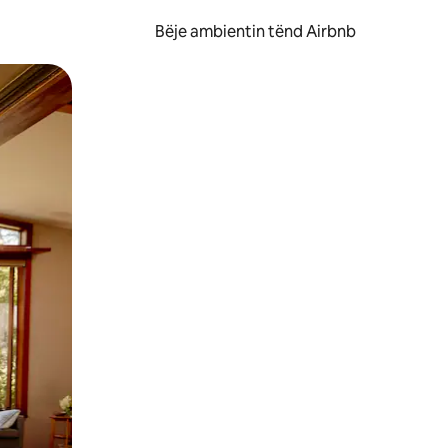
Bëje ambientin tënd Airbnb
ëvizur ekranin.