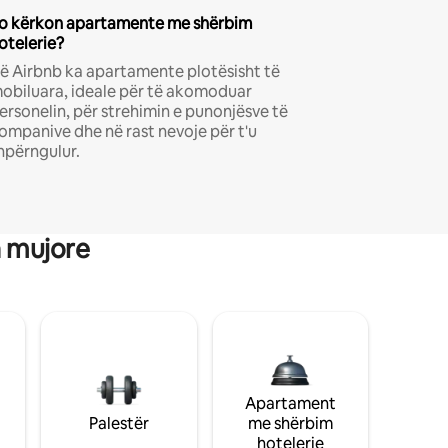
o kërkon apartamente me shërbim
otelerie?
ë Airbnb ka apartamente plotësisht të
obiluara, ideale për të akomoduar
ersonelin, për strehimin e punonjësve të
ompanive dhe në rast nevoje për t'u
hpërngulur.
a mujore
Apartament
Palestër
me shërbim
hotelerie