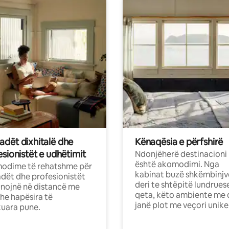
dët dixhitalë dhe
Kënaqësia e përfshirë
sionistët e udhëtimit
Ndonjëherë destinacioni
është akomodimi. Nga
odime të rehatshme për
kabinat buzë shkëmbinjv
ët dhe profesionistët
deri te shtëpitë lundrues
nojnë në distancë me
qeta, këto ambiente me 
dhe hapësira të
janë plot me veçori unike
uara pune.