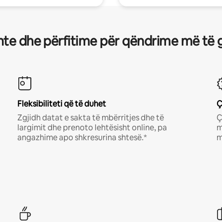
te dhe përfitime për qëndrime më të 
Fleksibiliteti që të duhet
Ç
Zgjidh datat e sakta të mbërritjes dhe të
Ç
largimit dhe prenoto lehtësisht online, pa
m
angazhime apo shkresurina shtesë.*
m