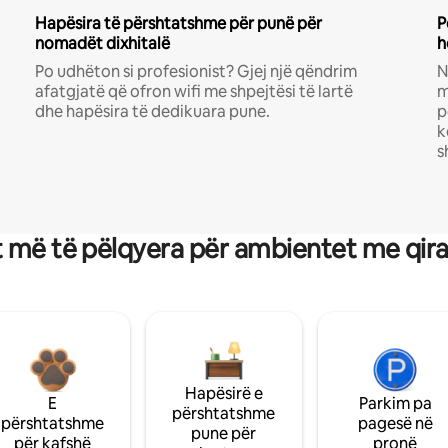
Hapësira të përshtatshme për punë për
P
nomadët dixhitalë
h
Po udhëton si profesionist? Gjej një qëndrim
N
afatgjatë që ofron wifi me shpejtësi të lartë
m
dhe hapësira të dedikuara pune.
p
k
s
 më të pëlqyera për ambientet me qir
Hapësirë e
E
Parkim pa
përshtatshme
përshtatshme
pagesë në
pune për
për kafshë
pronë