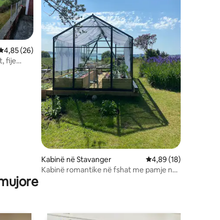
Vlerësimi mesatar 4,85 nga 5, 26 vlerësime
4,85 (26)
Kabinë në Stavanger
Vlerësimi mesatar 4,8
4,89 (18)
Kabinë romantike në fshat me pamje nga
 mujore
fjordi dhe sauna