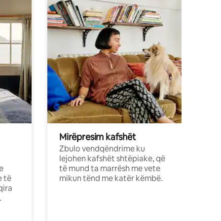
Mirëpresim kafshët
Zbulo vendqëndrime ku
lejohen kafshët shtëpiake, që
e
të mund ta marrësh me vete
e të
mikun tënd me katër këmbë.
qira
.