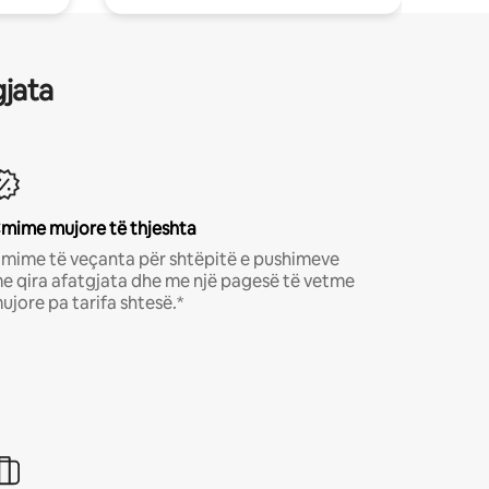
gjata
mime mujore të thjeshta
mime të veçanta për shtëpitë e pushimeve
e qira afatgjata dhe me një pagesë të vetme
ujore pa tarifa shtesë.*