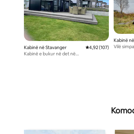
Kabinë n
Vilë simpa
Kabinë në Stavanger
Vlerësimi mesatar 4,92 
4,92 (107)
qendrore
Kabinë e bukur në det në
Sokn,Stavanger
Komodi