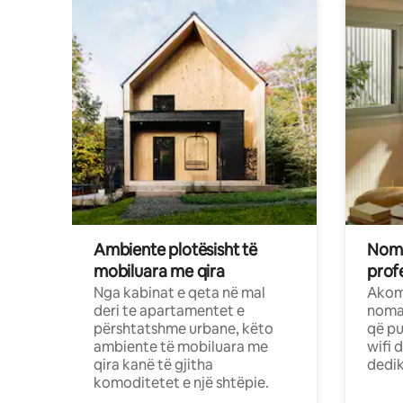
Ambiente plotësisht të
Noma
mobiluara me qira
profe
Nga kabinat e qeta në mal
Akom
deri te apartamentet e
nomad
përshtatshme urbane, këto
që pu
ambiente të mobiluara me
wifi 
qira kanë të gjitha
dedik
komoditetet e një shtëpie.