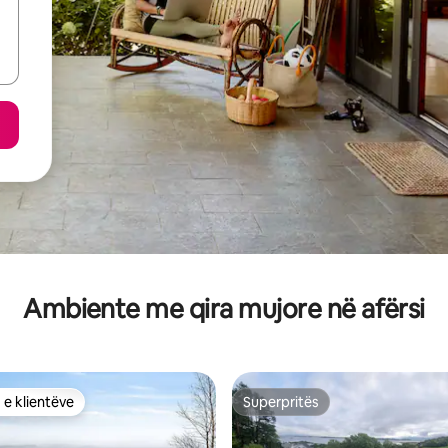
Ambiente me qira mujore në afërsi
 e klientëve
Superpritës
 e klientëve
Superpritës