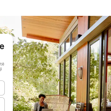
e
 të
ji
butonat e shigjetave lart e poshtë ose eksploro duke prekur ose duke l