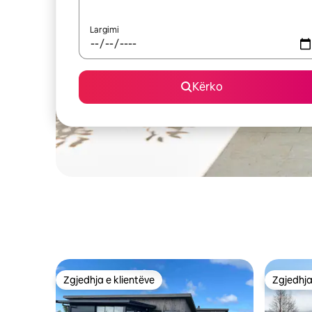
Largimi
Kërko
Zgjedhja e klientëve
Zgjedhja
Zgjedhja e klientëve
Zgjedhja