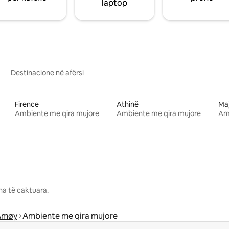
laptop
Destinacione në afërsi
Firence
Athinë
Ma
Ambiente me qira mujore
Ambiente me qira mujore
Am
na të caktuara.
Åmøy
Ambiente me qira mujore