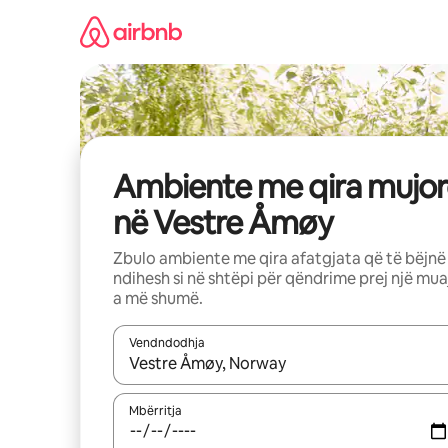
Kalo
te
përmbajtja
Ambiente me qira mujor
në Vestre Åmøy
Zbulo ambiente me qira afatgjata që të bëjnë
ndihesh si në shtëpi për qëndrime prej një mua
a më shumë.
Vendndodhja
Kur rezultatet të jenë të disponueshme, lëviz me 
Mbërritja