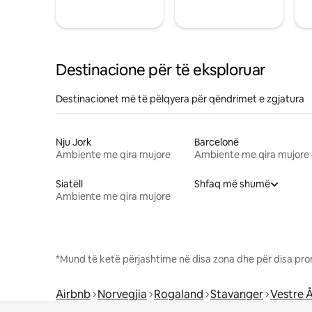
Destinacione për të eksploruar
Destinacionet më të pëlqyera për qëndrimet e zgjatura
Nju Jork
Barcelonë
Ambiente me qira mujore
Ambiente me qira mujore
Siatëll
Shfaq më shumë
Ambiente me qira mujore
*Mund të ketë përjashtime në disa zona dhe për disa pro
Airbnb
Norvegjia
Rogaland
Stavanger
Vestre 