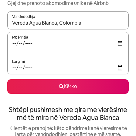
Gjej dhe prenoto akomodime unike në Airbnb
Vendndodhja
Kur rezultatet të jenë të disponueshme, lëviz me butonat e shig
Mbërritja
Largimi
Kërko
Shtëpi pushimesh me qira me vlerësime
më të mira në Vereda Agua Blanca
Klientët e pranojnë: këto qëndrime kanë vlerësime të
larta për vendndodhjen, pastërtinë e më shumë.