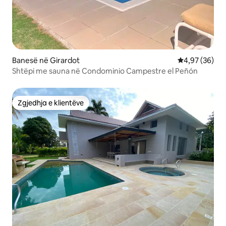
Banesë në Girardot
Vlerësimi mes
4,97 (36)
Shtëpi me sauna në Condominio Campestre el Peñón
Zgjedhja e klientëve
Zgjedhja e klientëve