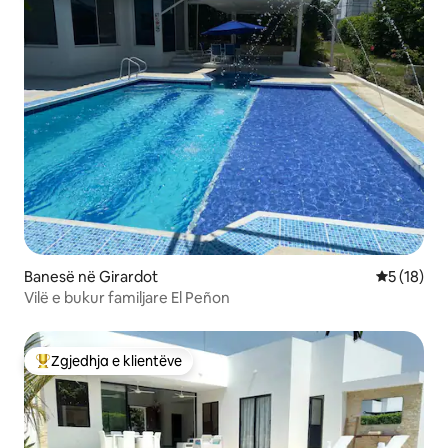
Banesë në Girardot
Vlerësimi 
5 (18)
Vilë e bukur familjare El Peñon
Zgjedhja e klientëve
Më të mirat e zgjedhjeve të klientëve