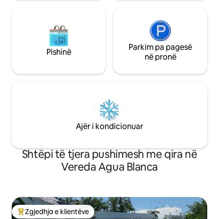
Parkim pa pagesë
Pishinë
në pronë
Ajër i kondicionuar
Shtëpi të tjera pushimesh me qira në
Vereda Agua Blanca
Zgjedhja e klientëve
Më të mirat e zgjedhjeve të klientëve