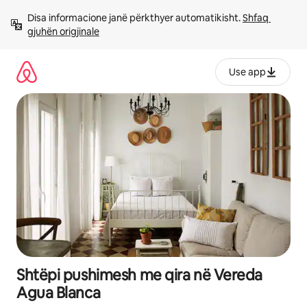
Kalo
Disa informacione janë përkthyer automatikisht. 
Shfaq 
te
gjuhën origjinale
përmbajtja
Use app
Shtëpi pushimesh me qira në Vereda
Agua Blanca