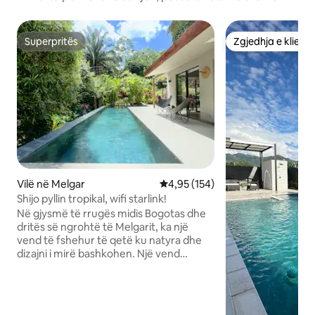
Superpritës
Zgjedhja e klient
Superpritës
Zgjedhja e klient
Vilë në Melgar
Vlerësimi mesatar 4,95 nga 5, 1
4,95 (154)
Shijo pyllin tropikal, wifi starlink!
Në gjysmë të rrugës midis Bogotas dhe
dritës së ngrohtë të Melgarit, ka një
vend të fshehur të qetë ku natyra dhe
dizajni i mirë bashkohen. Një vend
modern dhe privat i ndërtuar për pushim
të vërtetë. Kalo ditët pranë pishinës me
ujë të kripur, piq diçka në skarë jashtë
ose shijo netët e filmit me një sistem