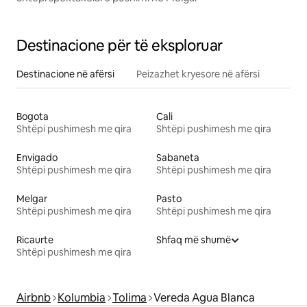
Destinacione për të eksploruar
Destinacione në afërsi
Peizazhet kryesore në afërsi
Bogota
Cali
Shtëpi pushimesh me qira
Shtëpi pushimesh me qira
Envigado
Sabaneta
Shtëpi pushimesh me qira
Shtëpi pushimesh me qira
Melgar
Pasto
Shtëpi pushimesh me qira
Shtëpi pushimesh me qira
Ricaurte
Shfaq më shumë
Shtëpi pushimesh me qira
Airbnb
Kolumbia
Tolima
Vereda Agua Blanca