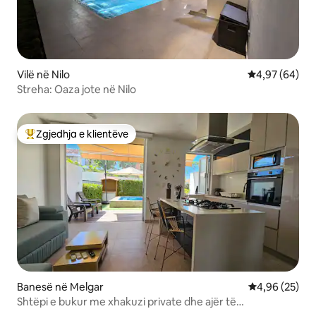
Vilë në Nilo
Vlerësimi mes
4,97 (64)
Streha: Oaza jote në Nilo
Zgjedhja e klientëve
Më të mirat e zgjedhjeve të klientëve
Banesë në Melgar
Vlerësimi mes
4,96 (25)
Shtëpi e bukur me xhakuzi private dhe ajër të
kondicionuar në Melgar