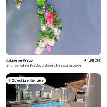
Kabinë në Prado
Vlerësimi mes
4,88 (34)
Ishull privat në Prado, pishinë dhe sporte ujore
Zgjedhja e klientëve
Më të mirat e zgjedhjeve të klientëve