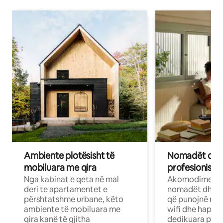
Ambiente plotësisht të
Nomadët dixh
mobiluara me qira
profesionistët
Nga kabinat e qeta në mal
Akomodime të 
deri te apartamentet e
nomadët dhe pr
përshtatshme urbane, këto
që punojnë në 
ambiente të mobiluara me
wifi dhe hapësi
qira kanë të gjitha
dedikuara pune