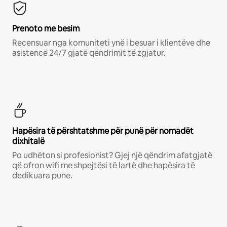
Prenoto me besim
Recensuar nga komuniteti ynë i besuar i klientëve dhe
asistencë 24/7 gjatë qëndrimit të zgjatur.
Hapësira të përshtatshme për punë për nomadët
dixhitalë
Po udhëton si profesionist? Gjej një qëndrim afatgjatë
që ofron wifi me shpejtësi të lartë dhe hapësira të
dedikuara pune.