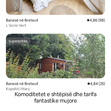
Banesë në Breteuil
Vlerësimi mes
4,86 (98)
L 'écrin Vert
Superpritës
Superpritës
Banesë në Breteuil
Vlerësimi mes
4,84 (25)
Kopshti i Mary
Komoditetet e shtëpisë dhe tarifa
fantastike mujore