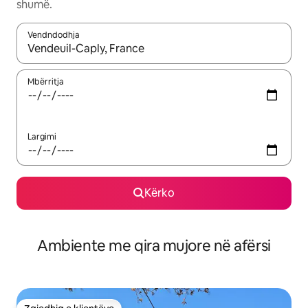
shumë.
Vendndodhja
Kur rezultatet të jenë të disponueshme, lëviz me butonat e shig
Mbërritja
Largimi
Kërko
Ambiente me qira mujore në afërsi