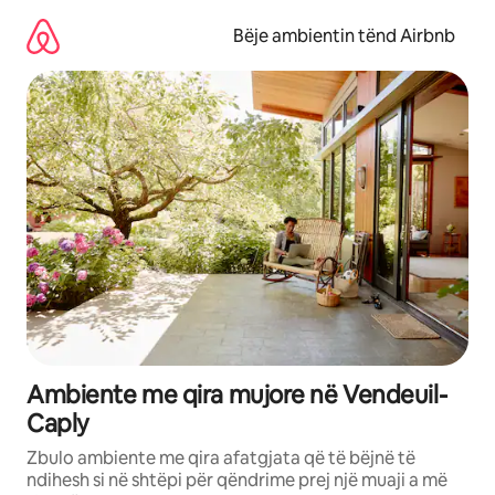
Kalo
te
Bëje ambientin tënd Airbnb
përmbajtja
Ambiente me qira mujore në Vendeuil-
Caply
Zbulo ambiente me qira afatgjata që të bëjnë të
ndihesh si në shtëpi për qëndrime prej një muaji a më