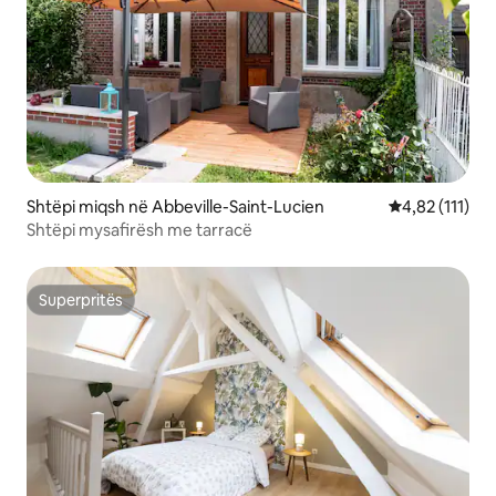
Shtëpi miqsh në Abbeville-Saint-Lucien
Vlerësimi mesa
4,82 (111)
Shtëpi mysafirësh me tarracë
Superpritës
Superpritës