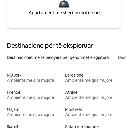
Apartament me shërbim hotelerie
Destinacione për të eksploruar
Destinacionet më të pëlqyera për qëndrimet e zgjatura
Desti
Nju Jork
Barcelonë
Ambiente me qira mujore
Ambiente me qira mujore
Firence
Athinë
Ambiente me qira mujore
Ambiente me qira mujore
Majami
Montreal
Ambiente me qira mujore
Ambiente me qira mujore
Siatëll
Shfaq më shumë