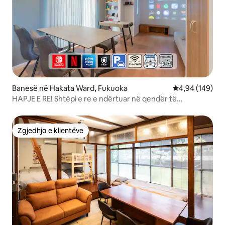
Banesë në Hakata Ward, Fukuoka
Vlerësimi mesa
4,94 (149)
HAPJE E RE! Shtëpi e re e ndërtuar në qendër të
Fukuokës. Vetëm një grup në ditë. Nintendo Switch2 në
dispozicion
Zgjedhja e klientëve
Zgjedhja e klientëve