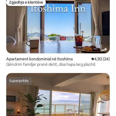
Zgjedhja e klientëve
Zgjedhja e klientëve
Apartament kondominial në Itoshima
Vlerësimi mes
4,92 (24)
Qëndrim familjar pranë detit, disa hapa larg plazhit
Superpritës
Superpritës