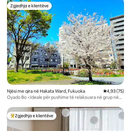
Zgjedhja e klientëve
Zgjedhja e klientëve
Njësi me qira në Hakata Ward, Fukuoka
Vlerësimi mes
4,93 (75)
Oyado Bo <Ideale për pushime të relaksuara në grup në
dhoma japoneze / për udhëtime familjare dhe në grup>,
qëndrim modern japonez, dhomë me tatami në stil të
pastër japonez.
Zgjedhja e klientëve
Më të mirat e zgjedhjeve të klientëve