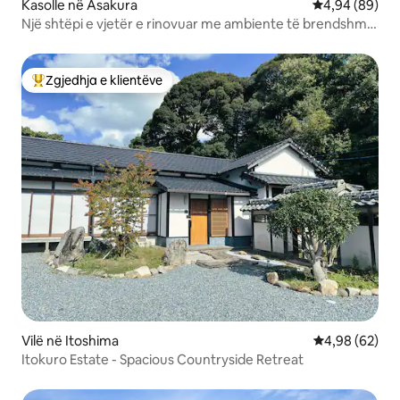
Kasolle në Asakura
Vlerësimi mes
4,94 (89)
Një shtëpi e vjetër e rinovuar me ambiente të brendshme
moderne të vendosura në natyrën e hënës së vjeshtës
me qira
Zgjedhja e klientëve
Më të mirat e zgjedhjeve të klientëve
Vilë në Itoshima
Vlerësimi mes
4,98 (62)
Itokuro Estate - Spacious Countryside Retreat