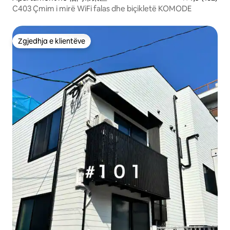
C403 Çmim i mirë WiFi falas dhe biçikletë KOMODE
Zgjedhja e klientëve
Zgjedhja e klientëve