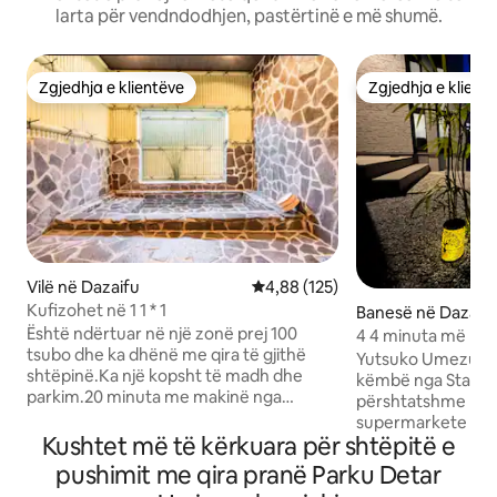
larta për vendndodhjen, pastërtinë e më shumë.
Zgjedhja e klientëve
Zgjedhja e klient
Zgjedhja e klientëve
Zgjedhja e klient
Vilë në Dazaifu
Vlerësimi mesatar 4,88 nga 5, 1
4,88 (125)
Kufizohet në 1 1 * 1
Banesë në Dazaif
Është ndërtuar në një zonë prej 100
4 4 minuta më këm
tsubo dhe ka dhënë me qira të gjithë
persona, shtëpi e 
Yutsuko Umezuki 
shtëpinë.Ka një kopsht të madh dhe
(Yuetsu, kumbulla
këmbë nga Stacion
parkim.20 minuta me makinë nga
përshtatshme kom
aeroporti Fukuoka në Dazaifu.Dazaifu
supermarkete brend
Tenmangu Shrine është 10 minuta larg
Kushtet më të kërkuara për shtëpitë e
2-minutëshe dhe r
me makinë.Qeni ynë i nënshkrimit,
kështu që të prem
pushimit me qira pranë Parku Detar
Vanilja, do të të urojë mirëseardhjen.
këndshëm. Mund të strehojë deri në 11