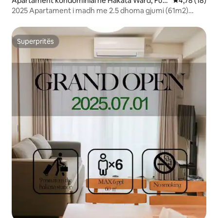
Apartament kondominial në Hakata Ward, Fuk
Vlerësimi mes
4,78 (18)
uoka
2025 Apartament i madh me 2.5 dhoma gjumi (61m2)
@Hakata HL8
Superpritës
Superpritës