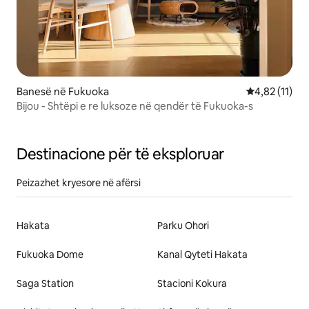
Banesë në Fukuoka
Vlerësimi mes
4,82 (11)
Bijou - Shtëpi e re luksoze në qendër të Fukuoka-s
Destinacione për të eksploruar
Peizazhet kryesore në afërsi
Hakata
Parku Ohori
Fukuoka Dome
Kanal Qyteti Hakata
Saga Station
Stacioni Kokura