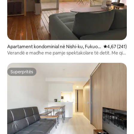
Apartament kondominial në Nishi-ku, Fukuok
Vlerësimi mesa
4,67 (241)
a
Verandë e madhe me pamje spektakolare të detit. Me qira
një kat. Mund të akomodohen deri në 5 persona.
Superpritës
Superpritës