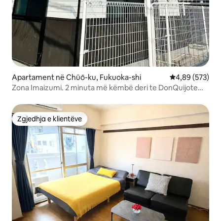
Apartament në Chūō-ku, Fukuoka-shi
Vlerësimi mesa
4,89 (573)
Zona Imaizumi. 2 minuta më këmbë deri te DonQuijote
Tenjin
Zgjedhja e klientëve
Zgjedhja e klientëve