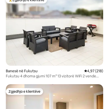
Zgjedhja e klientëve
Më të mirat e zgjedhjeve të klientëve
Banesë në Fukutsu
Vlerësimi mesa
4,97 (218)
Fukutsu 4 dhoma gjumi 107 m² 13 vizitorë WiFi 2 vende
parkimi
Zgjedhja e klientëve
Zgjedhja e klientëve