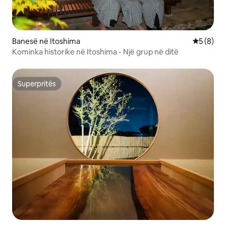
Banesë në Itoshima
Vlerësimi
5 (8)
Kominka historike në Itoshima - Një grup në ditë
Superpritës
Superpritës