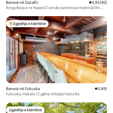
Banesë në Dazaifu
Vlerësimi mes
4,93 (40)
Rregullorja e re Hapet/2 vende parkimi pa material/Wi-
Fi/10 minuta nga stacioni/Banjë me gurë/4LDK/100㎡ e
lart/1 ndërtesë me qira
Zgjedhja e klientëve
Më të mirat e zgjedhjeve të klientëve
Banesë në Fukuoka
Vlerësimi 
5 (45)
Fukuoka, Hakata | E gjithë shtëpia historike
Zgjedhja e klientëve
Zgjedhja e klientëve