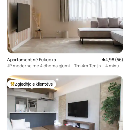
Apartament në Fukuoka
Vlerësimi mes
4,98 (56)
JP moderne me 4 dhoma gjumi｜Trn 4m Tenjin｜4 minuta
nga stacioni｜8G｜Parkim falas
Zgjedhja e klientëve
Më të mirat e zgjedhjeve të klientëve