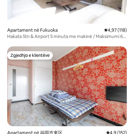
Apartament në Fukuoka
Vlerësimi mesa
4,97 (118)
Hakata Stn & Airport 5 minuta me makinë / Maksimumi 6
persona
Zgjedhja e klientëve
Zgjedhja e klientëve
Apartament në 福岡市東区
Vlerësimi mes
4,9 (152)