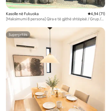
Kasolle në Fukuoka
Vlerësimi mes
4,94 (71)
[Maksimumi 8 persona] Qira e të gjithë shtëpisë / Grup /
Familje / Parkim falas për 2 makina / Shtëpi tradicionale
japoneze / Verandë
Superpritës
Superpritës