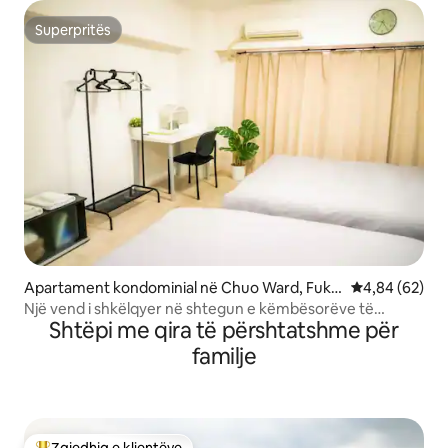
Superpritës
Superpritës
Apartament kondominial në Chuo Ward, Fuku
Vlerësimi mes
4,84 (62)
oka
Një vend i shkëlqyer në shtegun e këmbësorëve të
Shtëpi me qira të përshtatshme për
Tenjin.5 5
familje