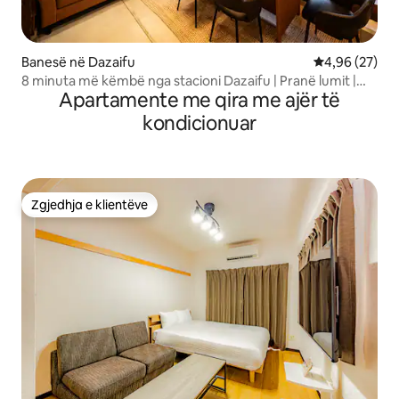
Banesë në Dazaifu
Vlerësimi mes
4,96 (27)
8 minuta më këmbë nga stacioni Dazaifu | Pranë lumit |
Apartamente me qira me ajër të
Banjë me avull Goemon | Banjë e përbashkët | Shtëpi e
vjetër e rinovuar | Kuzhinë | E gjithë shtëpia | Parkim për 1
kondicionuar
makinë
Zgjedhja e klientëve
Zgjedhja e klientëve