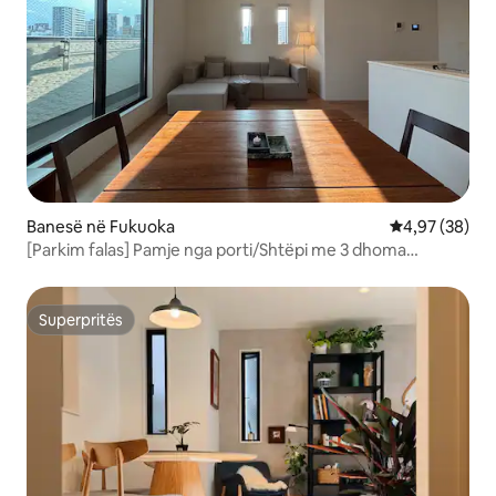
Banesë në Fukuoka
Vlerësimi mes
4,97 (38)
[Parkim falas] Pamje nga porti/Shtëpi me 3 dhoma
gjumi/Maksimumi 8
Superpritës
Superpritës