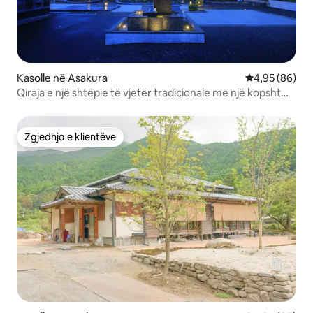
Kasolle në Asakura
Vlerësimi mes
4,95 (86)
Qiraja e një shtëpie të vjetër tradicionale me një kopsht
fantastik dhe një fabrikë birre (3 dhoma)
Zgjedhja e klientëve
Zgjedhja e klientëve