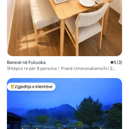
Banesë në Fukuoka
Vlerësimi
5 (3)
Shtëpi e re për 8 persona｜Pranë Uminonakamichi | 2
vende parkimi
Zgjedhja e klientëve
Më të mirat e zgjedhjeve të klientëve