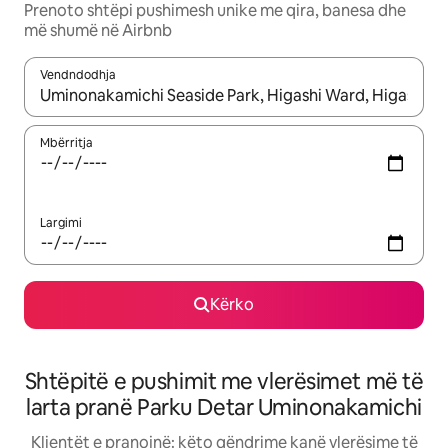
Prenoto shtëpi pushimesh unike me qira, banesa dhe
më shumë në Airbnb
Vendndodhja
Kur rezultatet të jenë të disponueshme, lëviz me butonat e shig
Mbërritja
Largimi
Kërko
Shtëpitë e pushimit me vlerësimet më të
larta pranë Parku Detar Uminonakamichi
Klientët e pranojnë: këto qëndrime kanë vlerësime të