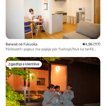
Banesë në Fukuoka
Vlerësimi mesa
4,96 (117)
Plotësisht i pajisur me pajisje për foshnja!/Nuk ka tarifë
shtesë pastrimi/30 minuta nga aeroporti i Fukuoka
Zgjedhja e klientëve
Zgjedhja e klientëve