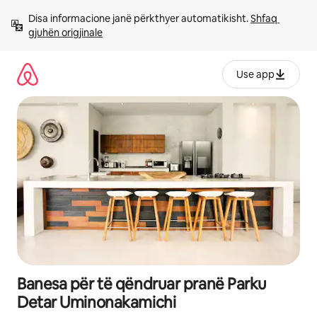
Kalo
Disa informacione janë përkthyer automatikisht. 
Shfaq 
te
gjuhën origjinale
përmbajtja
Use app
Banesa për të qëndruar pranë Parku
Detar Uminonakamichi