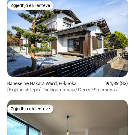
Zgjedhja e klientëve
Zgjedhja e klientëve
Banesë në Hakata Ward, Fukuoka
Vlerësimi mes
4,89 (82)
[E gjithë shtëpia] Tsukiguma-yaju/ Deri në 9 persona /
Parkim falas
Zgjedhja e klientëve
Zgjedhja e klientëve