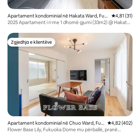
Apartament kondominial në Hakata Ward, Fuk
Vlerësimi mes
4,81 (31)
uoka
2025 Apartament i ri me 1 dhomë gjumi (33m2) @ Hakata
HL9
Zgjedhja e klientëve
Zgjedhja e klientëve
Apartament kondominial në Chuo Ward, Fuk
Vlerësimi mesa
4,82 (402)
uoka
Flower Base Lily, Fukuoka Dome mu përballë, pranë
stacionit, 5 minuta me tren për në Tenjin