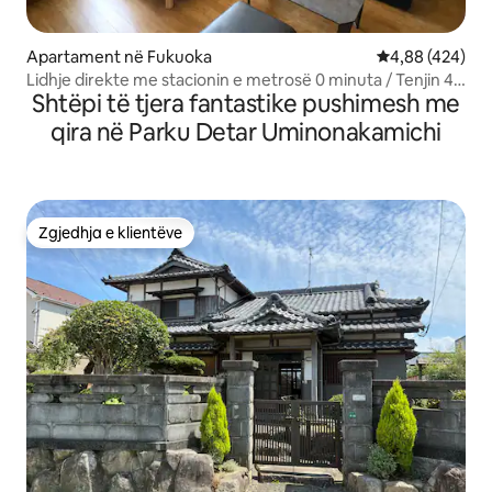
Apartament në Fukuoka
Vlerësimi mesa
4,88 (424)
Lidhje direkte me stacionin e metrosë 0 minuta / Tenjin 4
Shtëpi të tjera fantastike pushimesh me
minuta / Hakata 9 minuta / Aeroporti 22 minuta / Akses i
shkëlqyer, ideal për të vizituar Fukuoka-n! 4
qira në Parku Detar Uminonakamichi
Zgjedhja e klientëve
Zgjedhja e klientëve