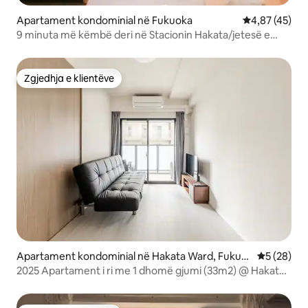
Apartament kondominial në Fukuoka
Vlerësimi mes
4,87 (45)
9 minuta më këmbë deri në Stacionin Hakata/jetesë e
përshtatshme/6 persona mund të qëndrojnë/15 minuta
nga aeroporti i Fukuoka
Zgjedhja e klientëve
Zgjedhja e klientëve
Apartament kondominial në Hakata Ward, Fukuo
Vlerësimi 
5 (28)
ka
2025 Apartament i ri me 1 dhomë gjumi (33m2) @ Hakata
HL2