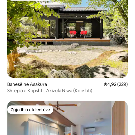
Banesë në Asakura
Vlerësimi mesa
4,92 (229)
Shtëpia e Kopshtit Akizuki Niwa (Kopshti)
Zgjedhja e klientëve
Zgjedhja e klientëve