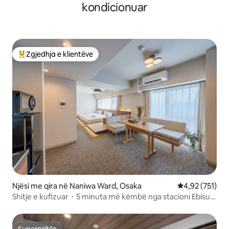
kondicionuar
Zgjedhja e klientëve
Më të mirat e zgjedhjeve të klientëve
Njësi me qira në Naniwa Ward, Osaka
Vlerësimi mesa
4,92 (751)
Shitje e kufizuar・5 minuta më këmbë nga stacioni Ebisu-
cho・Për familje・Osaka Namba・Tsūtenkaku・
Tennoji・Shinsaibashi・Dotonbori・USJ・Hapësirë...