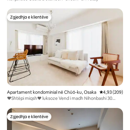
Zgjedhja e klientëve
Zgjedhja e klientëve
Apartament kondominial në Chūō-ku, Osaka
Vlerësimi mesa
4,93 (209)
❤️Shtëpi miqsh❤️ luksoze Vend i madh Nihonbashi 30
sekonda Dotonbori Kuromon Ichiba Namba 3 dhoma 10
persona
Zgjedhja e klientëve
Zgjedhja e klientëve