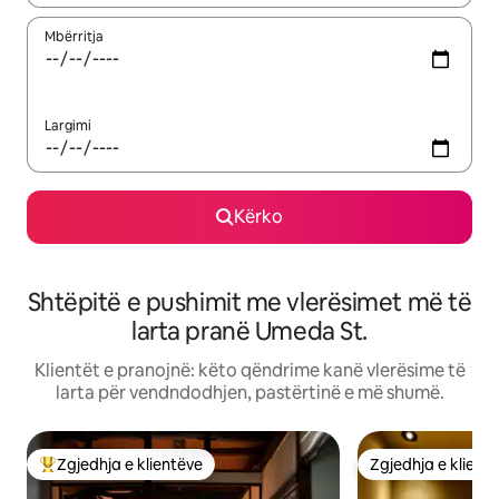
Mbërritja
Largimi
Kërko
Shtëpitë e pushimit me vlerësimet më të
larta pranë Umeda St.
Klientët e pranojnë: këto qëndrime kanë vlerësime të
larta për vendndodhjen, pastërtinë e më shumë.
Zgjedhja e klientëve
Zgjedhja e klient
Më të mirat e zgjedhjeve të klientëve
Zgjedhja e klient