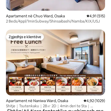
Apartament në Chuo Ward, Osaka
Vlerësimi mesa
4,91 (515)
2 Beds/4ppl/1minSubway/Shinsaibashi/Namba/KIX/USJ
Zgjedhja e klientëve
Zgjedhja e klientëve
Apartament në Naniwa Ward, Osaka
Vlerësimi mesat
4,92 (1029)
Shitje｜Tsutenkaku｜28㎡ 2D｜4min deri te Sta｜
Dotonbori Namba