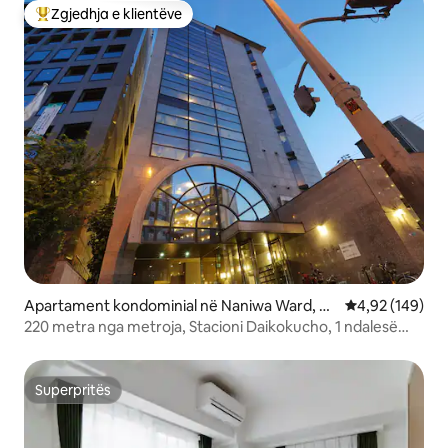
Zgjedhja e klientëve
Më të mirat e zgjedhjeve të klientëve
Apartament kondominial në Naniwa Ward, O
Vlerësimi mesa
4,92 (149)
saka
220 metra nga metroja, Stacioni Daikokucho, 1 ndalesë
për në Namba/Shinsaibashi, qasje e drejtpërdrejtë në
Umeda, apartament i plotë, 2 dhoma gjumi, 5 persona
Superpritës
Superpritës