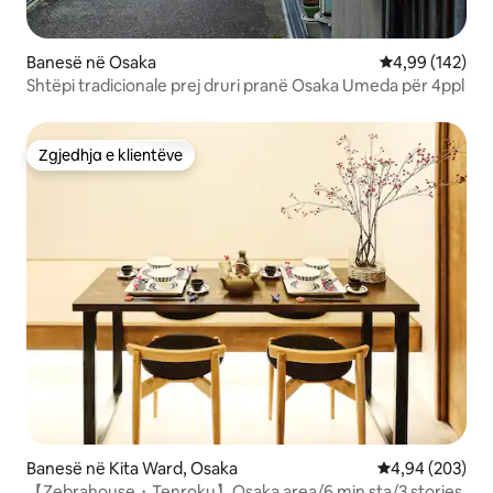
Banesë në Osaka
Vlerësimi mesa
4,99 (142)
Shtëpi tradicionale prej druri pranë Osaka Umeda për 4ppl
Zgjedhja e klientëve
Zgjedhja e klientëve
Banesë në Kita Ward, Osaka
Vlerësimi mesa
4,94 (203)
【Zebrahouse・Tenroku】Osaka area/6 min sta/3 stories