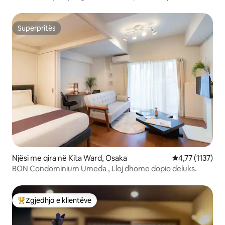
Machiya pranë USJ
Superpritës
Superpritës
Njësi me qira në Kita Ward, Osaka
Vlerësimi mesat
4,77 (1137)
BON Condominium Umeda , Lloj dhome dopio deluks.
Zgjedhja e klientëve
Më të mirat e zgjedhjeve të klientëve