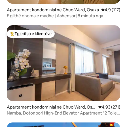
Apartament kondominial në Chuo Ward, Osaka
Vlerësimi mes
4,9 (117)
E gjithë dhoma e madhe | Ashensor| 8 minuta nga
Nippombashi
Zgjedhja e klientëve
Më të mirat e zgjedhjeve të klientëve
Apartament kondominial në Chuo Ward, Osa
Vlerësimi mesa
4,93 (271)
ka
Namba, Dotonbori High-End Elevator Apartment "2 Toilet"
1 minutë më këmbë për në tregun e metrosë dhe
Kuromon 3 minuta dhe Shinsaibashi 5 minuta,