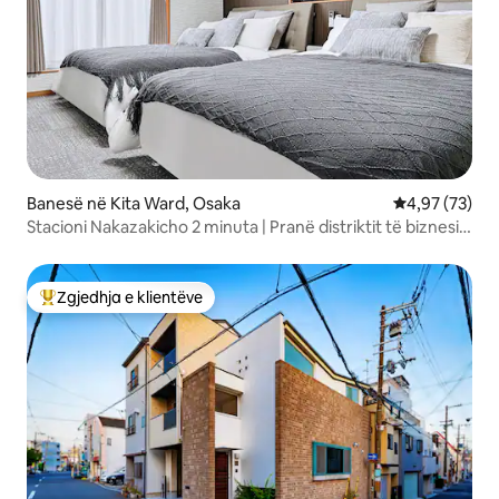
Banesë në Kita Ward, Osaka
Vlerësimi mes
4,97 (73)
Stacioni Nakazakicho 2 minuta | Pranë distriktit të biznesit
Umeda | 3E përshtatshme për familje dhe grupe
Zgjedhja e klientëve
Më të mirat e zgjedhjeve të klientëve