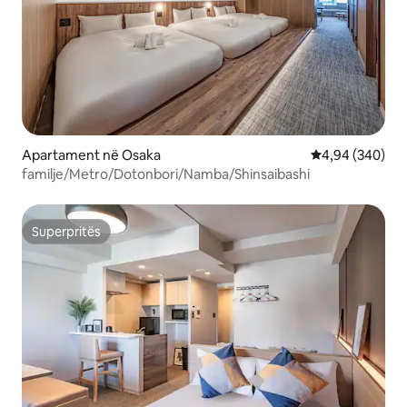
Apartament në Osaka
Vlerësimi mesat
4,94 (340)
familje/Metro/Dotonbori/Namba/Shinsaibashi
Superpritës
Superpritës