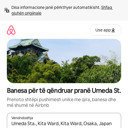
Kalo
Disa informacione janë përkthyer automatikisht. 
Shfaq 
te
gjuhën origjinale
përmbajtja
Use app
Banesa për të qëndruar pranë Umeda St.
Prenoto shtëpi pushimesh unike me qira, banesa dhe
më shumë në Airbnb
Vendndodhja
Kur rezultatet të jenë të disponueshme, lëviz me butonat e shig