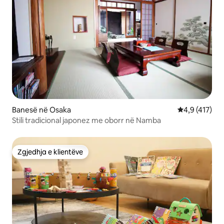
Banesë në Osaka
Vlerësimi mes
4,9 (417)
Stili tradicional japonez me oborr në Namba
Zgjedhja e klientëve
Zgjedhja e klientëve