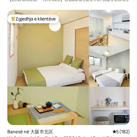
Zgjedhja e klientëve
Më të mirat e zgjedhjeve të klientëve
Banesë në 大阪市北区
Vlerësimi m
5 (182)