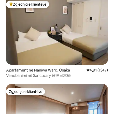
Zgjedhja e klientëve
Më të mirat e zgjedhjeve të klientëve
Apartament në Naniwa Ward, Osaka
Vlerësimi mesat
4,91 (1347)
Vendbanimi në Sanctuary 難波日本橋
Zgjedhja e klientëve
Zgjedhja e klientëve