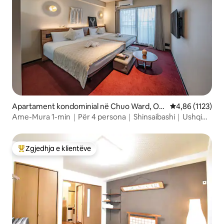
Apartament kondominial në Chuo Ward, Os
Vlerësimi mesat
4,86 (1123)
aka
Ame-Mura 1-min｜Për 4 persona｜Shinsaibashi｜Ushqim
dhe Vintage
Zgjedhja e klientëve
Më të mirat e zgjedhjeve të klientëve