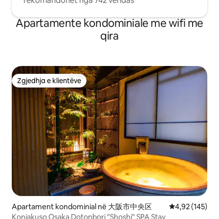
rekomandohet nga 742 vendas
Apartamente kondominiale me wifi me
qira
Zgjedhja e klientëve
Zgjedhja e klientëve
Apartament kondominial në 大阪市中央区
Vlerësimi mesa
4,92 (145)
Konjakuso Osaka Dotonbori "Shoshi" SPA Stay