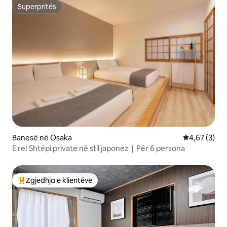
Superpritës
Superpritës
Banesë në Osaka
Vlerësimi me
4,67 (3)
E re! Shtëpi private në stil japonez｜Për 6 persona
Zgjedhja e klientëve
Më të mirat e zgjedhjeve të klientëve