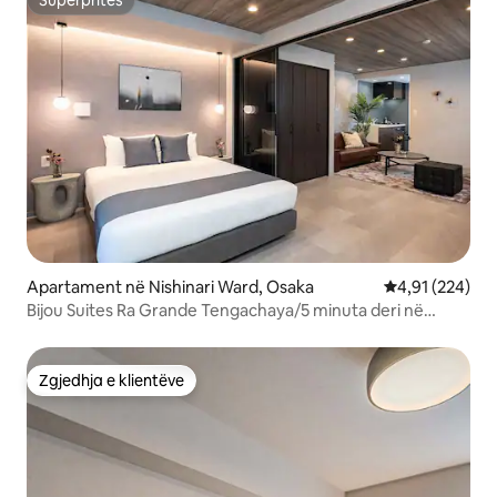
Superpritës
Superpritës
Apartament në Nishinari Ward, Osaka
Vlerësimi mesa
4,91 (224)
Bijou Suites Ra Grande Tengachaya/5 minuta deri në
Namba
Zgjedhja e klientëve
Zgjedhja e klientëve