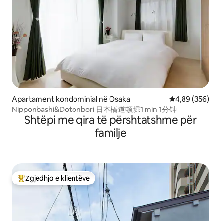
Apartament kondominial në Osaka
Vlerësimi mesa
4,89 (356)
Nipponbashi&Dotonbori 日本橋道顿堀1 min 1分钟
Shtëpi me qira të përshtatshme për
familje
Zgjedhja e klientëve
Më të mirat e zgjedhjeve të klientëve