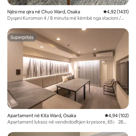
Njësi me qira në Chuo Ward, Osaka
Vlerësimi mesat
4,92 (1431)
Dyqani Kuromon 4 / 8 minuta më këmbë nga stacioni /
Tregu Kuromon / Shinsaibashi / Dotonbori / Namba /
Tsūtenkaku / USJ / KIX direkt , Apartament me dy krevate
dopio
Superpritës
Superpritës
Apartament në Kita Ward, Osaka
Vlerësimi mesa
4,94 (102)
Apartament luksoz në vendndodhjen kryesore, 65） 2BR
deri në 8 PAX