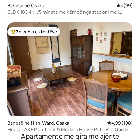
Banesë në Osaka
Vlerësimi 
5 (99)
6LDK 183.4 ）/5 minuta më këmbë nga stacioni më i
afërt/15 minuta me tren për në USJ/"En"
Zgjedhja e klientëve
Më të mirat e zgjedhjeve të klientëve
Banesë në Nishi Ward, Osaka
Vlerësimi mesa
4,99 (108)
HouseTAKE Park front & Modern House Petit Villa Garden
Apartamente me qira me ajër të
Terrace/E përshtatshme për USJ