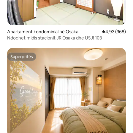
Apartament kondominial në Osaka
Vlerësimi mesa
4,93 (368)
Ndodhet midis stacionit JR Osaka dhe USJ! 103
Superpritës
Superpritës