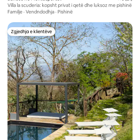
Villa la scuderia: kopsht privat i qetë dhe luksoz me pishinë
Familje
·
Vendndodhja
·
Pishinë
Zgjedhja e klientëve
Zgjedhja e klientëve