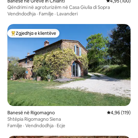
Banesë në Greve in Chianti
Vlerësimi mesa
4,95 (100)
Qëndrimi në agroturizëm në Casa Giulia di Sopra
Vendndodhja
·
Familje
·
Lavanderi
Zgjedhja e klientëve
Më të mirat e zgjedhjeve të klientëve
Banesë në Rigomagno
Vlerësimi mesa
4,96 (119)
Shtëpia Rigomagno Siena
Familje
·
Vendndodhja
·
Ecje