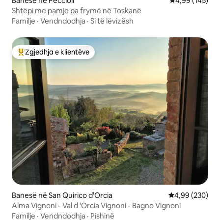
Banesë në Peccioli
Vlerësimi mesa
4,99 (145)
Shtëpi me pamje pa frymë në Toskanë
Familje
·
Vendndodhja
·
Si të lëvizësh
Zgjedhja e klientëve
Më të mirat e zgjedhjeve të klientëve
Banesë në San Quirico d'Orcia
Vlerësimi mesa
4,99 (230)
Alma Vignoni - Val d 'Orcia Vignoni - Bagno Vignoni
Familje
·
Vendndodhja
·
Pishinë