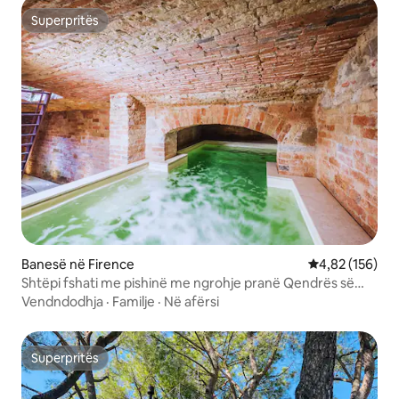
Superpritës
Superpritës
Banesë në Firence
Vlerësimi mesa
4,82 (156)
Shtëpi fshati me pishinë me ngrohje pranë Qendrës së
qytetit
Vendndodhja
·
Familje
·
Në afërsi
Superpritës
Superpritës