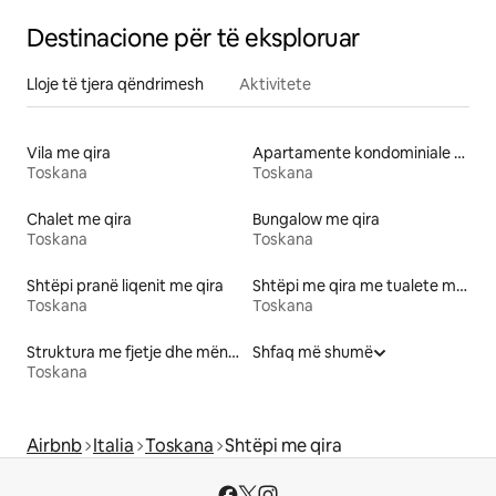
Destinacione për të eksploruar
Lloje të tjera qëndrimesh
Aktivitete
Vila me qira
Apartamente kondominiale me qira
Toskana
Toskana
Chalet me qira
Bungalow me qira
Toskana
Toskana
Shtëpi pranë liqenit me qira
Shtëpi me qira me tualete me lartësi të përshtatshme
Toskana
Toskana
Struktura me fjetje dhe mëngjes
Shfaq më shumë
Toskana
Airbnb
Italia
Toskana
Shtëpi me qira