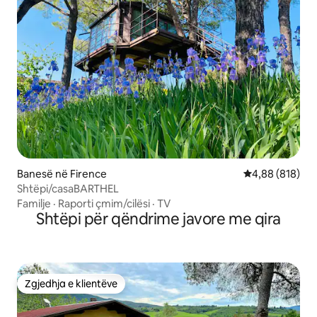
Banesë në Firence
Vlerësimi mesa
4,88 (818)
Shtëpi/casaBARTHEL
Familje
·
Raporti çmim/cilësi
·
TV
Shtëpi për qëndrime javore me qira
Zgjedhja e klientëve
Zgjedhja e klientëve