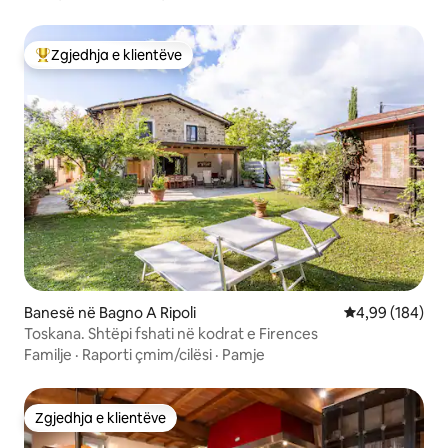
Zgjedhja e klientëve
Më të mirat e zgjedhjeve të klientëve
Banesë në Bagno A Ripoli
Vlerësimi mesa
4,99 (184)
Toskana. Shtëpi fshati në kodrat e Firences
Familje
·
Raporti çmim/cilësi
·
Pamje
Zgjedhja e klientëve
Zgjedhja e klientëve