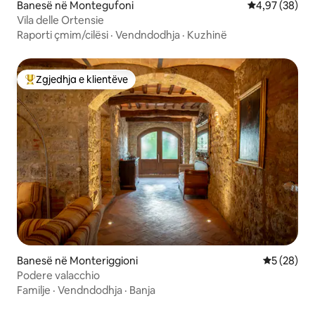
Banesë në Montegufoni
Vlerësimi mes
4,97 (38)
Vila delle Ortensie
Raporti çmim/cilësi
·
Vendndodhja
·
Kuzhinë
Zgjedhja e klientëve
Më të mirat e zgjedhjeve të klientëve
Banesë në Monteriggioni
Vlerësimi 
5 (28)
Podere valacchio
Familje
·
Vendndodhja
·
Banja