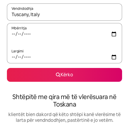
Vendndodhja
Kur rezultatet të jenë të disponueshme, lëviz me butonat e shig
Mbërritja
Largimi
Kërko
Shtëpitë me qira më të vlerësuara në
Toskana
klientët bien dakord që këto shtëpi kanë vlerësime të
larta për vendndodhjen, pastërtinë e jo vetëm.