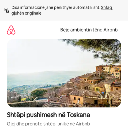
Kalo
Disa informacione janë përkthyer automatikisht. 
Shfaq 
te
gjuhën origjinale
përmbajtja
Bëje ambientin tënd Airbnb
Shtëpi pushimesh në Toskana
Gjej dhe prenoto shtëpi unike në Airbnb