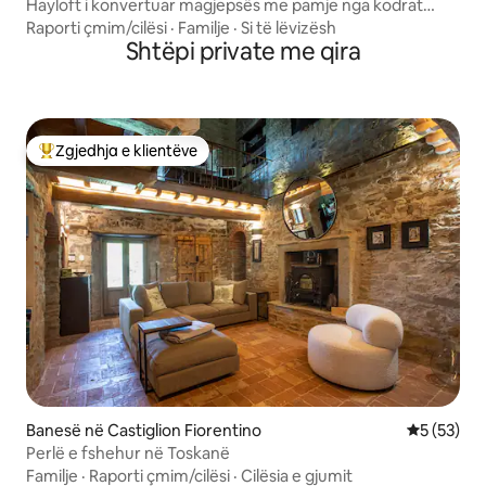
Hayloft i konvertuar magjepsës me pamje nga kodrat
Chianti
Raporti çmim/cilësi
·
Familje
·
Si të lëvizësh
Shtëpi private me qira
Zgjedhja e klientëve
Më të mirat e zgjedhjeve të klientëve
Banesë në Castiglion Fiorentino
Vlerësimi 
5 (53)
Perlë e fshehur në Toskanë
Familje
·
Raporti çmim/cilësi
·
Cilësia e gjumit