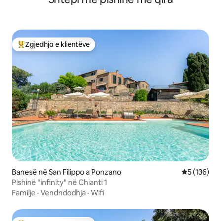
Zgjedhja e klientëve
Më të mirat e zgjedhjeve të klientëve
Banesë në San Filippo a Ponzano
Vlerësimi m
5 (136)
Pishinë "infinity" në Chianti 1
Familje
·
Vendndodhja
·
Wifi