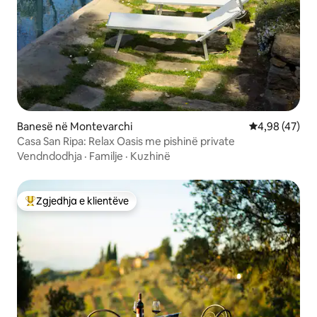
Banesë në Montevarchi
Vlerësimi mes
4,98 (47)
Casa San Ripa: Relax Oasis me pishinë private
Vendndodhja
·
Familje
·
Kuzhinë
Zgjedhja e klientëve
Më të mirat e zgjedhjeve të klientëve