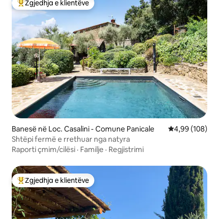
Zgjedhja e klientëve
Më të mirat e zgjedhjeve të klientëve
Banesë në Loc. Casalini - Comune Panicale
Vlerësimi mesa
4,99 (108)
Shtëpi fermë e rrethuar nga natyra
Raporti çmim/cilësi
·
Familje
·
Regjistrimi
Zgjedhja e klientëve
Më të mirat e zgjedhjeve të klientëve