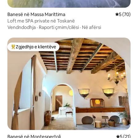
Banesë në Massa Marittima
Vlerësimi 
5 (70)
Loft me SPA private në Toskanë
Vendndodhja
·
Raporti çmim/cilësi
·
Në afërsi
Zgjedhja e klientëve
Më të mirat e zgjedhjeve të klientëve
Banesë në Montespertoli
Vlerësimi 
5 (21)