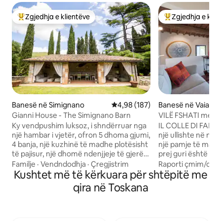
Zgjedhja e klientëve
Zgjedhja e klie
Më të mirat e zgjedhjeve të klientëve
Më të mirat e zgj
Banesë në Simignano
Vlerësimi mesatar 4,98 nga 5, 1
4,98 (187)
Banesë në Vaiano
Gianni House - The Simignano Barn
VILË FSHATI me nd
Firences
Ky vendpushim luksoz, i shndërruar nga
IL COLLE DI FALT
një hambar i vjetër, ofron 5 dhoma gjumi,
një ullishte në nj
4 banja, një kuzhinë të madhe plotësisht
një pamje të mahni
të pajisur, një dhomë ndenjjeje të gjerë,
prej guri është ri
një kopsht të madh privat me
jashtëzakonshme d
Familje
·
Vendndodhja
·
Çregjistrim
Raporti çmim/cilës
vendparkim, një vaskë me hidromasazh,
Kushtet më të kërkuara për shtëpitë me
karavanserai disa 
një oborr me divane, një skarë, një vatër
pozicion strategji
qira në Toskana
zjarri dhe një kuzhinë të jashtme. Ideale
Mugellos, është nj
për ata që kërkojnë një përvojë unike,
të eksploruar Tos
ajo ndërthur sharmin rustik me
në të njëjtën kohë
komoditetet moderne. Ideale për familje
supermarkete dhe