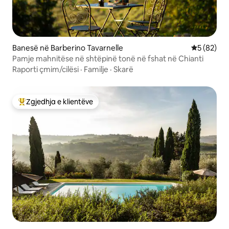
Banesë në Barberino Tavarnelle
Vlerësimi 
5 (82)
Pamje mahnitëse në shtëpinë tonë në fshat në Chianti
Raporti çmim/cilësi
·
Familje
·
Skarë
Zgjedhja e klientëve
Më të mirat e zgjedhjeve të klientëve