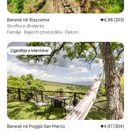
Banesë në Stazzema
Vlerësimi mesa
4,98 (203)
Strofka e dhelprës
Familje
·
Raporti çmim/cilësi
·
Dekori
Zgjedhja e klientëve
Zgjedhja e klientëve
Banesë në Poggio San Marco
Vlerësimi mesa
4,97 (304)