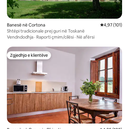
Banesë në Cortona
Vlerësimi mesa
4,97 (101)
Shtëpi tradicionale prej guri në Toskanë
Vendndodhja
·
Raporti çmim/cilësi
·
Në afërsi
Zgjedhja e klientëve
Zgjedhja e klientëve