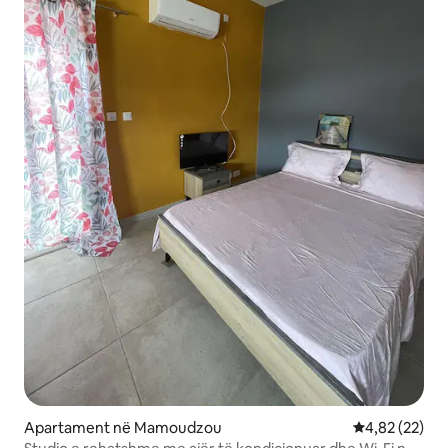
Apartament në Mamoudzou
Vlerësimi mes
4,82 (22)