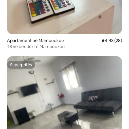
Apartament në Mamoudzou
Vlerësimi mes
4,93 (28)
T3 në qendër të Mamoudzou
Superpritës
Superpritës