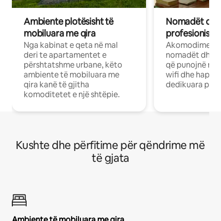
Ambiente plotësisht të
Nomadët dixh
mobiluara me qira
profesionistët
Nga kabinat e qeta në mal
Akomodime të 
deri te apartamentet e
nomadët dhe pr
përshtatshme urbane, këto
që punojnë në 
ambiente të mobiluara me
wifi dhe hapësi
qira kanë të gjitha
dedikuara pune
komoditetet e një shtëpie.
Kushte dhe përfitime për qëndrime më
të gjata
Ambiente të mobiluara me qira