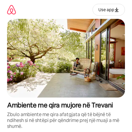
Kalo
te
Use app
përmbajtja
Ambiente me qira mujore në Trevani
Zbulo ambiente me qira afatgjata që të bëjnë të
ndihesh si në shtëpi për qëndrime prej një muaji a më
shumë.