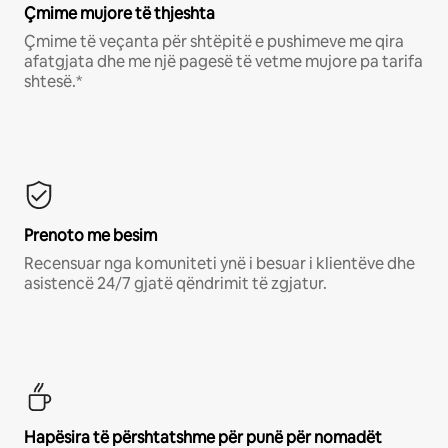
Çmime mujore të thjeshta
Çmime të veçanta për shtëpitë e pushimeve me qira
afatgjata dhe me një pagesë të vetme mujore pa tarifa
shtesë.*
Prenoto me besim
Recensuar nga komuniteti ynë i besuar i klientëve dhe
asistencë 24/7 gjatë qëndrimit të zgjatur.
Hapësira të përshtatshme për punë për nomadët