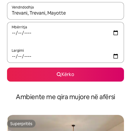
Vendndodhja
Kur rezultatet të jenë të disponueshme, lëviz me butonat e shig
Mbërritja
Largimi
Kërko
Ambiente me qira mujore në afërsi
Superpritës
Superpritës