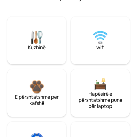
Kuzhinë
wifi
Hapësirë e
E përshtatshme për
përshtatshme pune
kafshë
për laptop