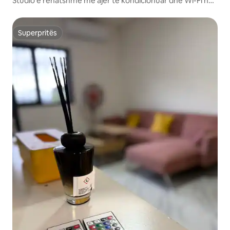
Studio e rehatshme me ajër të kondicionuar dhe Wi-Fi në
zemër të Mamoudzou
Superpritës
Superpritës