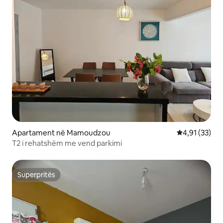
Apartament në Mamoudzou
Vlerësimi mes
4,91 (33)
T2 i rehatshëm me vend parkimi
Superpritës
Superpritës