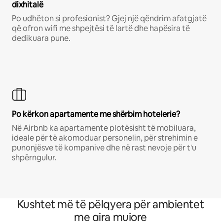
dixhitalë
Po udhëton si profesionist? Gjej një qëndrim afatgjatë
që ofron wifi me shpejtësi të lartë dhe hapësira të
dedikuara pune.
Po kërkon apartamente me shërbim hotelerie?
Në Airbnb ka apartamente plotësisht të mobiluara,
ideale për të akomoduar personelin, për strehimin e
punonjësve të kompanive dhe në rast nevoje për t'u
shpërngulur.
Kushtet më të pëlqyera për ambientet
me qira mujore