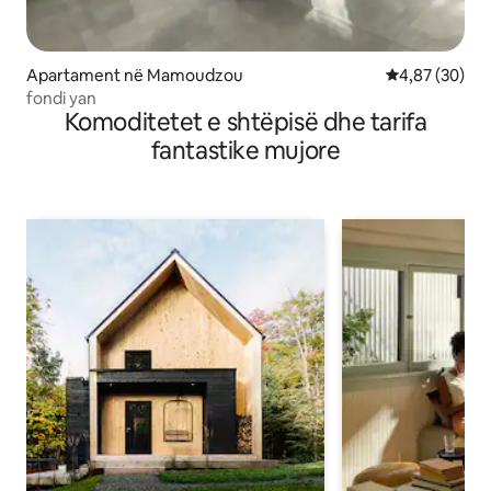
Apartament në Mamoudzou
Vlerësimi mes
4,87 (30)
fondi yan
Komoditetet e shtëpisë dhe tarifa
fantastike mujore