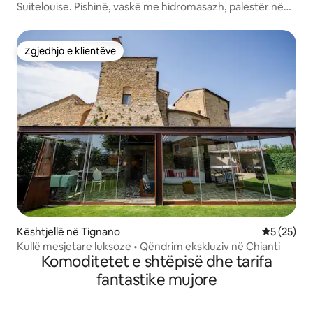
Suitelouise. Pishinë, vaskë me hidromasazh, palestër në
shtëpi dhe pamje/kopsht
Zgjedhja e klientëve
Zgjedhja e klientëve
Kështjellë në Tignano
Vlerësimi 
5 (25)
Kullë mesjetare luksoze • Qëndrim ekskluziv në Chianti
Komoditetet e shtëpisë dhe tarifa
fantastike mujore