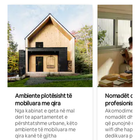
Ambiente plotësisht të
Nomadët dixh
mobiluara me qira
profesionistët
Nga kabinat e qeta në mal
Akomodime të 
deri te apartamentet e
nomadët dhe pr
përshtatshme urbane, këto
që punojnë në 
ambiente të mobiluara me
wifi dhe hapësi
qira kanë të gjitha
dedikuara pune