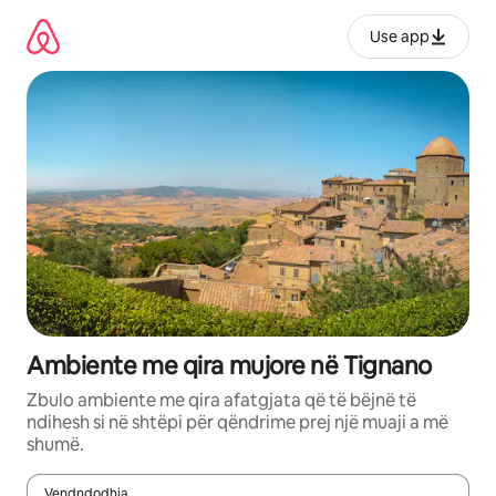
Kalo
te
Use app
përmbajtja
Ambiente me qira mujore në Tignano
Zbulo ambiente me qira afatgjata që të bëjnë të
ndihesh si në shtëpi për qëndrime prej një muaji a më
shumë.
Vendndodhja