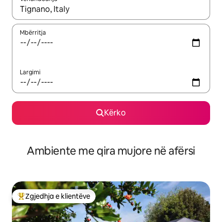
Kur rezultatet të jenë të disponueshme, lëviz me butonat e shig
Mbërritja
Largimi
Kërko
Ambiente me qira mujore në afërsi
Zgjedhja e klientëve
Më të mirat e zgjedhjeve të klientëve