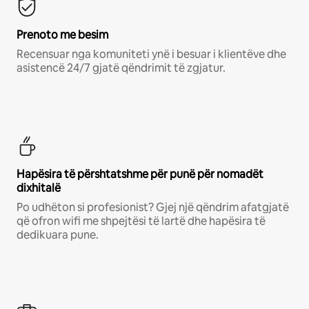
Prenoto me besim
Recensuar nga komuniteti ynë i besuar i klientëve dhe
asistencë 24/7 gjatë qëndrimit të zgjatur.
Hapësira të përshtatshme për punë për nomadët
dixhitalë
Po udhëton si profesionist? Gjej një qëndrim afatgjatë
që ofron wifi me shpejtësi të lartë dhe hapësira të
dedikuara pune.