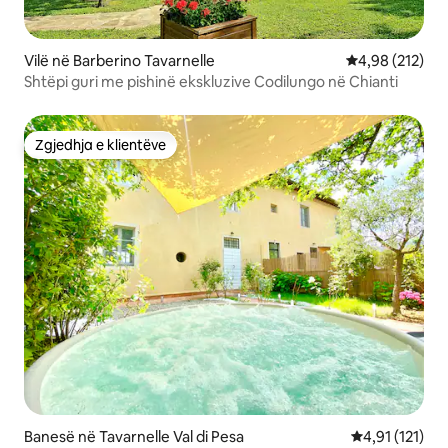
Vilë në Barberino Tavarnelle
Vlerësimi mesa
4,98 (212)
Shtëpi guri me pishinë ekskluzive Codilungo në Chianti
Zgjedhja e klientëve
Zgjedhja e klientëve
Banesë në Tavarnelle Val di Pesa
Vlerësimi mesa
4,91 (121)