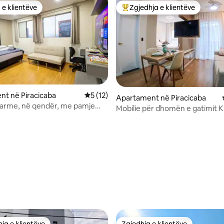
 e klientëve
Zgjedhja e klientëve
 e klientëve
Më të mirat e zgjedhjeve të kli
t në Piracicaba
Vlerësimi mesatar 5 nga 5, 12 vlerësime
5 (12)
Apartament në Piracicaba
harme, në qendër, me pamje
Mobilie për dhomën e gatimit K
5 nga 5, 3 vlerësime
ja e klientëve
Zgjedhja e klientëve