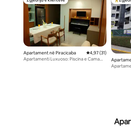
Zgjedhja e klientëve
Më të mi
Apartament në Piracicaba
Vlerësimi mesatar 4,97
4,97 (31)
Apartamenti Luxuoso: Piscina e Cama
Apartame
King (SUPER HOST)
edro
Apartament ma
Águas.
Apar