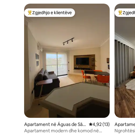
Zgjedhja e klientëve
Zgjedh
Më të mirat e zgjedhjeve të klientëve
Më të mi
Apartament në Águas de São
Vlerësimi mesatar 4,92
4,92 (13)
Apartame
Pedro
o Pedro
Apartament modern dhe komod në
Ngrohtësi