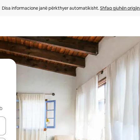
Disa informacione janë përkthyer automatikisht. 
Shfaq gjuhën origjin
nb
butonat e shigjetave lart e poshtë ose eksploro duke prekur ose duke l