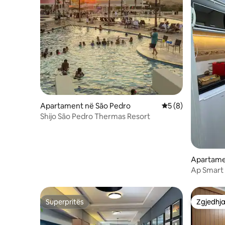
Apartament në São Pedro
Vlerësimi mesatar 
5 (8)
Shijo São Pedro Thermas Resort
Apartamen
Ap Smart 
5°àSec|Va
Superpritës
Zgjedhja
Superpritës
Zgjedhja