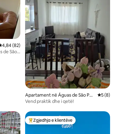
Vlerësimi mesatar 4,84 nga 5, 82 vlerësime
4,84 (82)
s de São
Apartament në Águas de São Ped
Vlerësimi mesatar
5 (8)
ro
Vend praktik dhe i qetë!
Zgjedhja e klientëve
Më të mirat e zgjedhjeve të klientëve