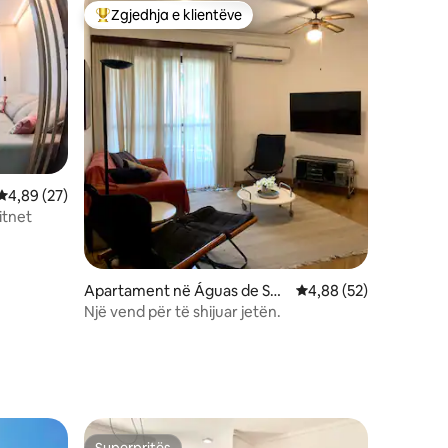
Zgjedhja e klientëve
entëve
Më të mirat e zgjedhjeve të klientëve
Vlerësimi mesatar 4,89 nga 5, 27 vlerësime
4,89 (27)
itnet
Apartament në Águas de São
Vlerësimi mesatar 4,8
4,88 (52)
Pedro
Një vend për të shijuar jetën.
Superpritës