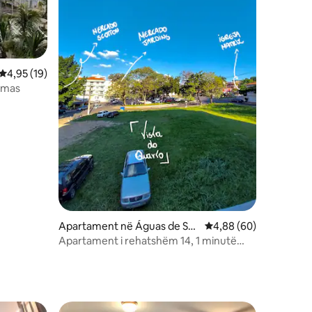
Vlerësimi mesatar 4,95 nga 5, 19 vlerësime
4,95 (19)
rmas
Apartament në Águas de Sã
Vlerësimi mesatar 4,8
4,88 (60)
o Pedro
Apartament i rehatshëm 14, 1 minutë
larg qendrës!