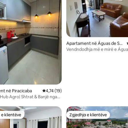
Apartament në Águas de São
Pedro
Vendndodhja më e mirë e Água
Pedro.
5 nga 5, 8 vlerësime
t në Piracicaba
Vlerësimi mesatar 4,74 nga 5, 19 vlerësime
4,74 (19)
Hub Agro| Shtrat & Banjë nga
ga| Ar
 e klientëve
Zgjedhja e klientëve
 e klientëve
Zgjedhja e klientëve