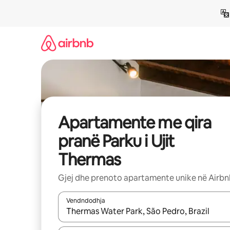
Kalo
te
përmbajtja
Apartamente me qira
pranë Parku i Ujit
Thermas
Gjej dhe prenoto apartamente unike në Airb
Vendndodhja
Kur rezultatet të jenë të disponueshme, lëviz me 