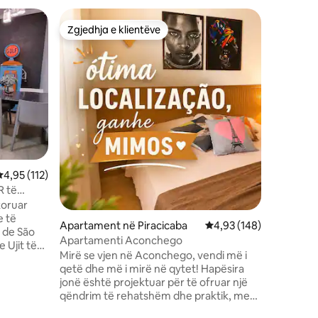
Apartame
Zgjedhja e klientëve
Zgjedhja
entëve
Zgjedhja e klientëve
Zgjedhja
Pedro
Apartamen
Residenc
Apartame
Residence
Vendndod
dopio me 
kondicio
gjumit; n
divan të 
ventilato
dhe 2 kar
lerësimi mesatar 4,95 nga 5, 112 vlerësime
4,95 (112)
mikrovalë
tavolinë 
R të
orë, ashe
koruar
të jenë 
e të
Apartament në Piracicaba
Vlerësimi mesatar 4,93
4,93 (148)
2026. Kë
 de São
Apartamenti Aconchego
shtroja b
 Ujit të
Mirë se vjen në Aconchego, vendi më i
qetë dhe më i mirë në qytet! Hapësira
jonë është projektuar për të ofruar një
opio.
qëndrim të rehatshëm dhe praktik, me
00 fije,
gjithçka që të duhet për t 'u ndier si në
nje.