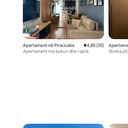
Apartament në Piracicaba
Vlerësimi mesatar 4,85
4,85 (20)
Apartame
Pedro
Apartament me bukuri dhe i qetë