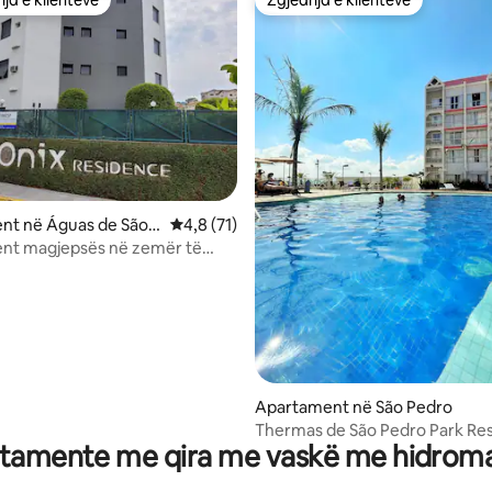
rat e zgjedhjeve të klientëve
Zgjedhja e klientëve
 nga 5, 31 vlerësime
nt në Águas de São P
Vlerësimi mesatar 4,8 nga 5, 71 vlerësime
4,8 (71)
gjepsës në zemër të
Apartament në São Pedro
Thermas de São Pedro Park Re
tamente me qira me vaskë me hidrom