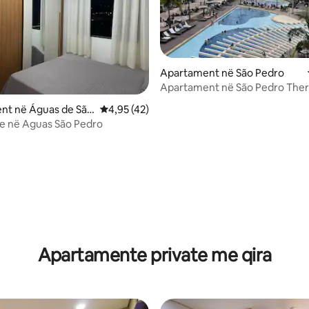
Apartament në São Pedro
Apartament në São Pedro The
 nga 5, 20 vlerësime
nt në Águas de São
Vlerësimi mesatar 4,95 nga 5, 42 vlerësime
4,95 (42)
Streha jote në Aguas São Pedro
Apartamente private me qira