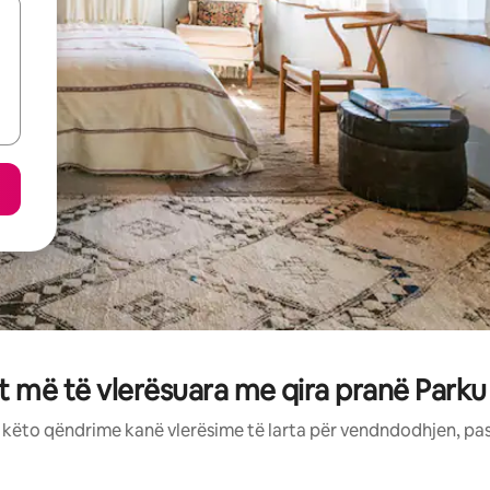
më të vlerësuara me qira pranë Parku 
: këto qëndrime kanë vlerësime të larta për vendndodhjen, pa