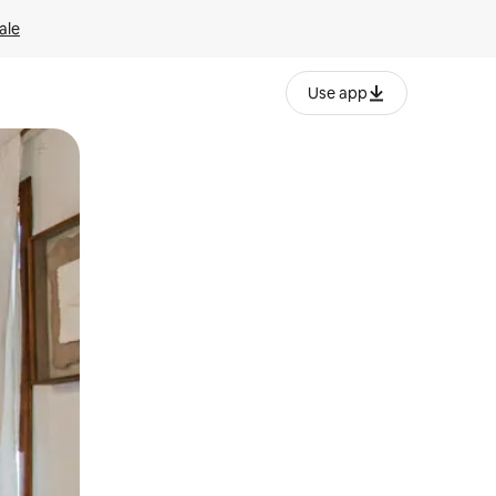
ale
Use app
ëvizur ekranin.