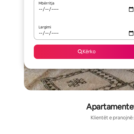
Mbërritja
Largimi
Kërko
Apartamentet 
Klientët e pranojnë