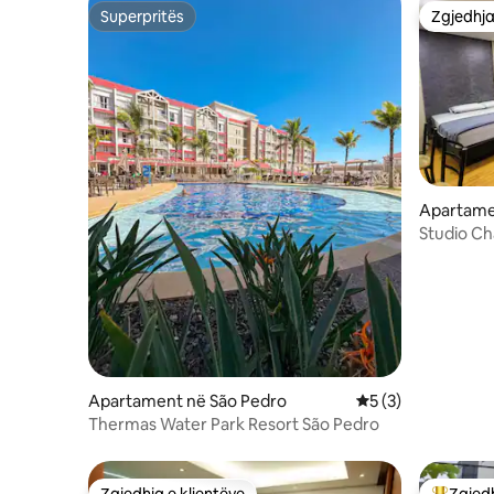
Superpritës
Zgjedhja
Superpritës
Zgjedhja
Apartamen
Studio C
nga lumi
Apartament në São Pedro
Vlerësimi mesatar 
5 (3)
Thermas Water Park Resort São Pedro
Zgjedhja e klientëve
Zgjedh