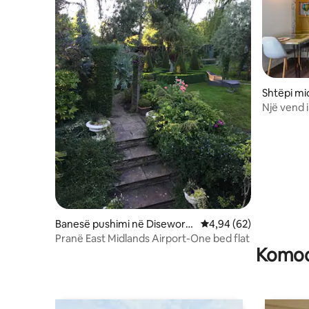
Shtëpi m
Një vend 
vërtetë d
Banesë pushimi në Disewort
Vlerësimi mesatar 4,94
4,94 (62)
h
Pranë East Midlands Airport-One bed flat
Komodi