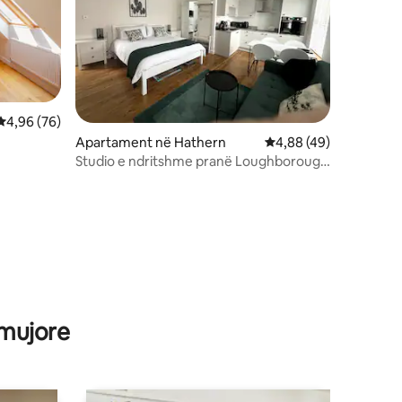
Vlerësimi mesatar 4,96 nga 5, 76 vlerësime
4,96 (76)
Apartament në Hathern
Vlerësimi mesatar 4,8
4,88 (49)
Studio e ndritshme pranë Loughborough
| 3 vende gjumi | Kuzhinë
 mujore