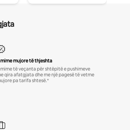
gjata
mime mujore të thjeshta
mime të veçanta për shtëpitë e pushimeve
e qira afatgjata dhe me një pagesë të vetme
ujore pa tarifa shtesë.*