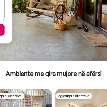
Ambiente me qira mujore në afërsi
ja e klientëve
Zgjedhja e klientëve
rat e zgjedhjeve të klientëve
Zgjedhja e klientëve