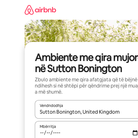
Kalo
te
përmbajtja
Ambiente me qira mujor
në Sutton Bonington
Zbulo ambiente me qira afatgjata që të bëjnë
ndihesh si në shtëpi për qëndrime prej një mua
a më shumë.
Vendndodhja
Kur rezultatet të jenë të disponueshme, lëviz me 
Mbërritja