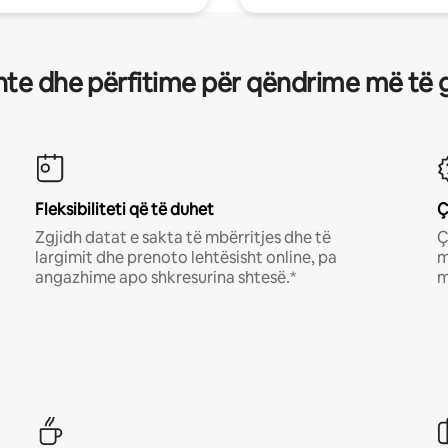
te dhe përfitime për qëndrime më të 
Fleksibiliteti që të duhet
Ç
Zgjidh datat e sakta të mbërritjes dhe të
Ç
largimit dhe prenoto lehtësisht online, pa
m
angazhime apo shkresurina shtesë.*
m