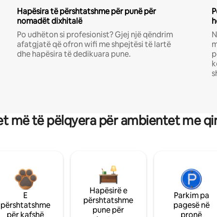
Hapësira të përshtatshme për punë për
P
nomadët dixhitalë
h
Po udhëton si profesionist? Gjej një qëndrim
N
afatgjatë që ofron wifi me shpejtësi të lartë
m
dhe hapësira të dedikuara pune.
p
k
s
t më të pëlqyera për ambientet me qi
Hapësirë e
E
Parkim pa
përshtatshme
përshtatshme
pagesë në
pune për
për kafshë
pronë