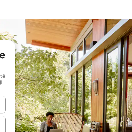
e
 të
ji
butonat e shigjetave lart e poshtë ose eksploro duke prekur ose duke l