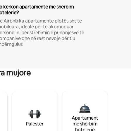
o kërkon apartamente me shërbim
otelerie?
ë Airbnb ka apartamente plotësisht të
obiluara, ideale për të akomoduar
ersonelin, për strehimin e punonjësve të
ompanive dhe në rast nevoje për t'u
hpërngulur.
ra mujore
Apartament
Palestër
me shërbim
hotelerie