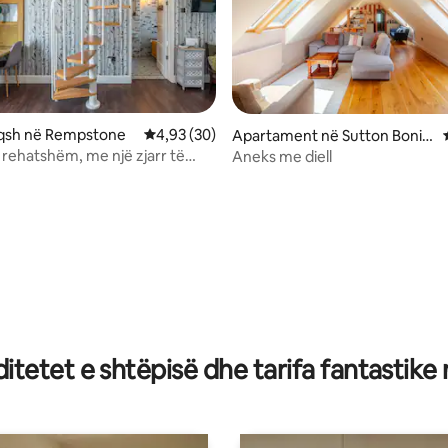
iqsh në Rempstone
Vlerësimi mesatar 4,93 nga 5, 30 vlerësime
4,93 (30)
Apartament në Sutton Bonin
gton
i rehatshëm, me një zjarr të
Aneks me diell
he një banjë luksoze.
 nga 5, 62 vlerësime
tetet e shtëpisë dhe tarifa fantastike