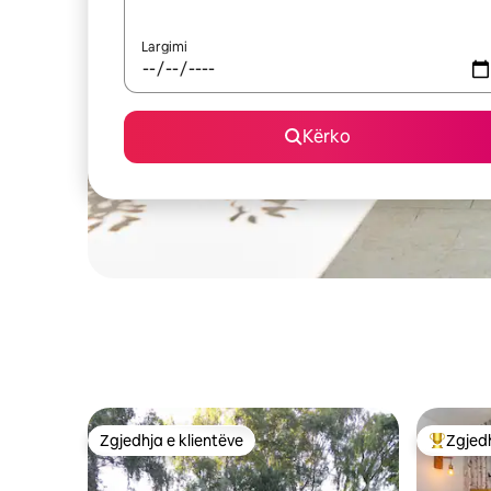
Largimi
Kërko
Zgjedhja e klientëve
Zgjedh
Zgjedhja e klientëve
Më të mi