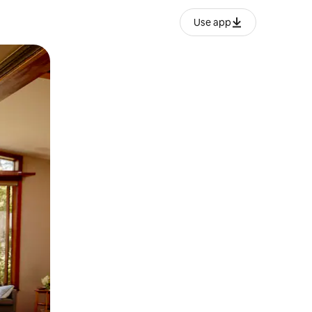
Use app
ëvizur ekranin.