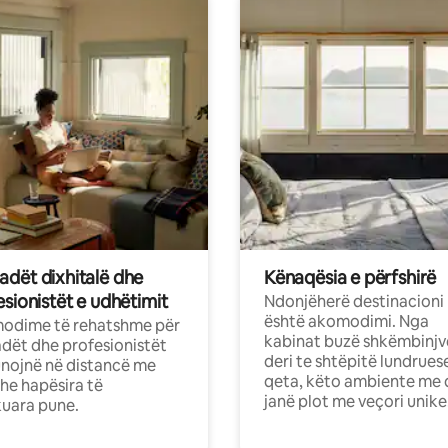
dët dixhitalë dhe
Kënaqësia e përfshirë
sionistët e udhëtimit
Ndonjëherë destinacioni
është akomodimi. Nga
odime të rehatshme për
kabinat buzë shkëmbinjv
ët dhe profesionistët
deri te shtëpitë lundrues
nojnë në distancë me
qeta, këto ambiente me 
dhe hapësira të
janë plot me veçori unike
uara pune.