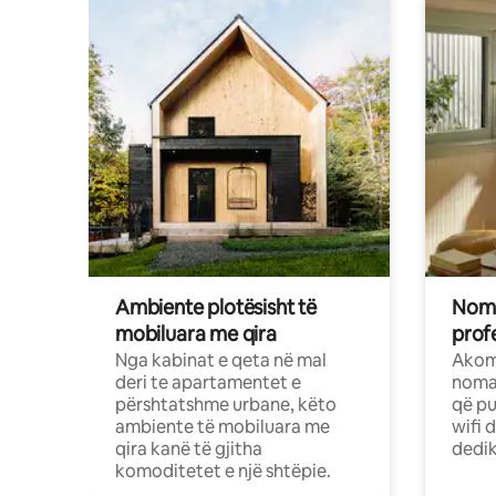
Ambiente plotësisht të
Noma
mobiluara me qira
profe
Nga kabinat e qeta në mal
Akom
deri te apartamentet e
nomad
përshtatshme urbane, këto
që pu
ambiente të mobiluara me
wifi 
qira kanë të gjitha
dedik
komoditetet e një shtëpie.