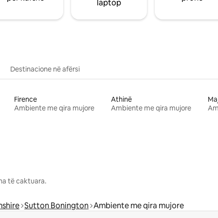
laptop
Destinacione në afërsi
Firence
Athinë
Ma
Ambiente me qira mujore
Ambiente me qira mujore
Am
na të caktuara.
shire
Sutton Bonington
Ambiente me qira mujore