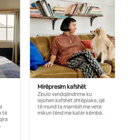
Mirëpresim kafshët
Zbulo vendqëndrime ku
lejohen kafshët shtëpiake, që
e
të mund ta marrësh me vete
e të
mikun tënd me katër këmbë.
qira
.