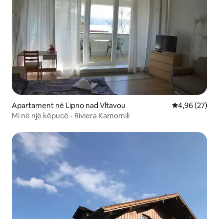
Apartament në Lipno nad Vltavou
Vlerësimi mes
4,96 (27)
Mi në një këpucë - Riviera Kamomili