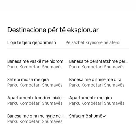
Destinacione për të eksploruar
Lloje të tjera qëndrimesh
Peizazhet kryesore në afërsi
Banesa me vaskë me hidromasazh me qira
Banesa të përshtatshme për familje me qira
Parku Kombëtar i Shumavës
Parku Kombëtar i Shumavës
Shtëpi miqsh me qira
Banesa me pishinë me qira
Parku Kombëtar i Shumavës
Parku Kombëtar i Shumavës
Apartamente kondominiale me qira
Apartamente me qira
Parku Kombëtar i Shumavës
Parku Kombëtar i Shumavës
Banesa me qira me hyrje në liqen
Shfaq më shumë
Parku Kombëtar i Shumavës