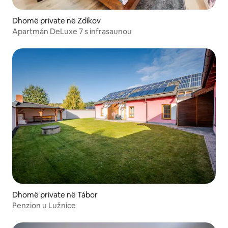
Dhomë private në Zdíkov
Apartmán DeLuxe 7 s infrasaunou
Dhomë private në Tábor
Penzion u Lužnice