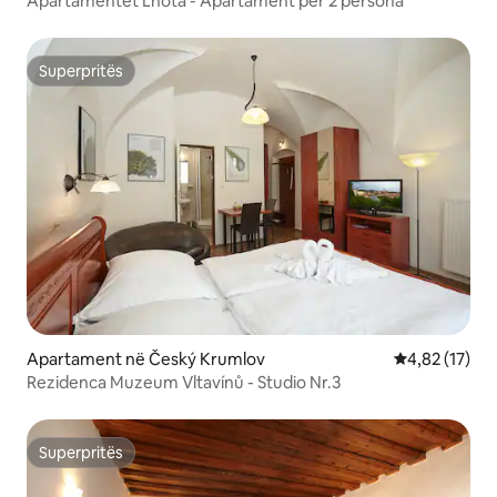
Apartamentet Lhota - Apartament për 2 persona
Superpritës
Superpritës
Apartament në Český Krumlov
Vlerësimi mes
4,82 (17)
Rezidenca Muzeum Vltavínů - Studio Nr.3
Superpritës
Superpritës