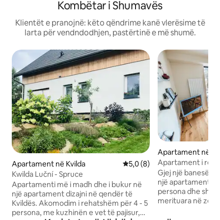
Kombëtar i Shumavës
Klientët e pranojnë: këto qëndrime kanë vlerësime të
larta për vendndodhjen, pastërtinë e më shumë.
Apartament në Že
Apartament i reh
Apartament në Kvilda
Vlerësimi mesatar 5,0 nga 5,
5,0 (8)
Šumava, Brčálník
Gjej një banesë t
Kwilda Luční - Spruce
një apartament të
Apartamenti më i madh dhe i bukur në
persona dhe shijo 
një apartament dizajni në qendër të
merituara në zemë
Kvildës. Akomodim i rehatshëm për 4 - 5
pamje qetësuese n
persona, me kuzhinën e vet të pajisur,
nga krevati me ng