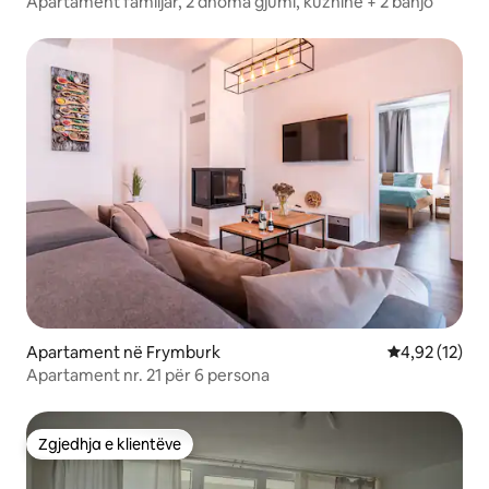
Apartament familjar, 2 dhoma gjumi, kuzhinë + 2 banjo
Apartament në Frymburk
Vlerësimi mes
4,92 (12)
Apartament nr. 21 për 6 persona
Zgjedhja e klientëve
Zgjedhja e klientëve