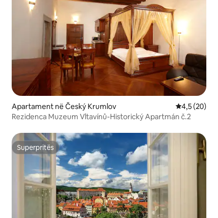
Apartament në Český Krumlov
Vlerësimi me
4,5 (20)
Rezidenca Muzeum Vltavínů-Historický Apartmán č.2
Superpritës
Superpritës