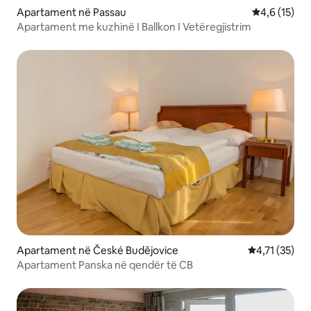
Apartament në Passau
Vlerësimi me
4,6 (15)
Apartament me kuzhinë I Ballkon I Vetëregjistrim
Apartament në České Budějovice
Vlerësimi mes
4,71 (35)
Apartament Panska në qendër të CB