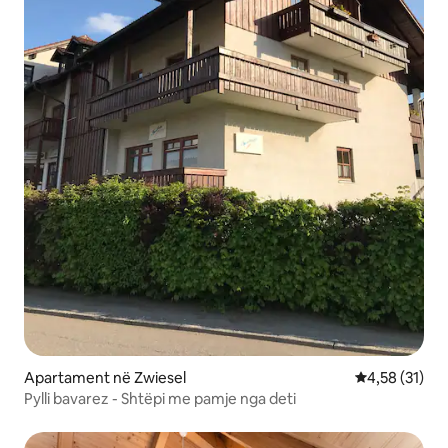
Apartament në Zwiesel
Vlerësimi mes
4,58 (31)
Pylli bavarez - Shtëpi me pamje nga deti