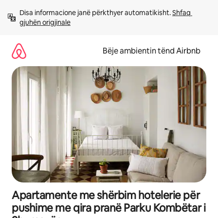
Kalo
Disa informacione janë përkthyer automatikisht. 
Shfaq 
te
gjuhën origjinale
përmbajtja
Bëje ambientin tënd Airbnb
Apartamente me shërbim hotelerie për
pushime me qira pranë Parku Kombëtar i