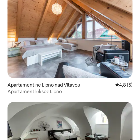
Apartament në Lipno nad Vltavou
Vlerësimi m
4,8 (5)
Apartament luksoz Lipno