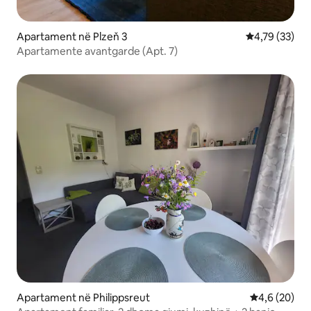
Apartament në Plzeň 3
Vlerësimi mes
4,79 (33)
Apartamente avantgarde (Apt. 7)
Apartament në Philippsreut
Vlerësimi me
4,6 (20)