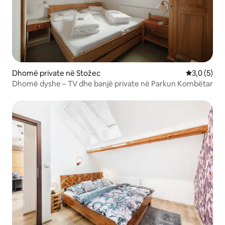
Dhomë private në Stožec
Vlerësimi m
3,0 (5)
Dhomë dyshe – TV dhe banjë private në Parkun Kombëtar