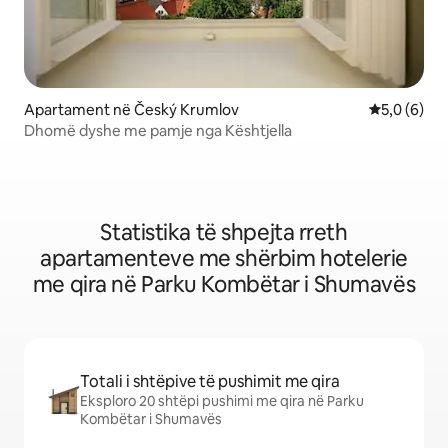
Apartament në Český Krumlov
Vlerësimi m
5,0 (6)
Dhomë dyshe me pamje nga Kështjella
Statistika të shpejta rreth
apartamenteve me shërbim hotelerie
me qira në Parku Kombëtar i Shumavës
Totali i shtëpive të pushimit me qira
Eksploro 20 shtëpi pushimi me qira në Parku
Kombëtar i Shumavës