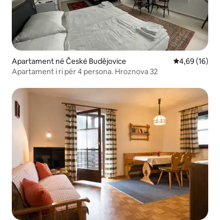
Apartament në České Budějovice
Vlerësimi mes
4,69 (16)
Apartament i ri për 4 persona. Hroznova 32