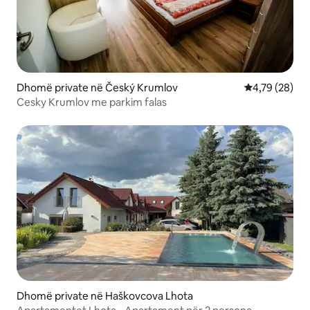
Dhomë private në Český Krumlov
Vlerësimi mes
4,79 (28)
Cesky Krumlov me parkim falas
Dhomë private në Haškovcova Lhota