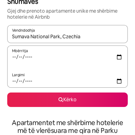
Shumavës
Gjej dhe prenoto apartamente unike me shërbime
hotelerie në Airbnb
Vendndodhja
Kur rezultatet të jenë të disponueshme, lëviz me butonat e shig
Mbërritja
Largimi
Kërko
Apartamentet me shërbime hotelerie
më të vlerësuara me qira në Parku