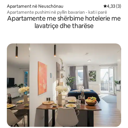
Apartament në Neuschönau
Vlerësimi me
4,33 (3)
Apartamente pushimi në pyllin bavarian - kati i parë
Apartamente me shërbime hotelerie me
lavatriçe dhe tharëse