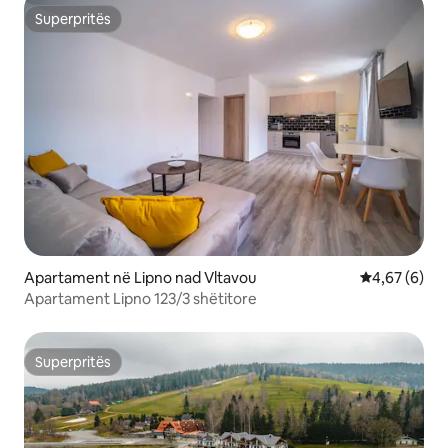
Superpritës
Superpritës
Apartament në Lipno nad Vltavou
Vlerësimi me
4,67 (6)
Apartament Lipno 123/3 shëtitore
Superpritës
Superpritës