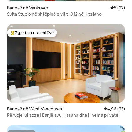
Banesë në Vankuver
Vlerësimi 
5 (22)
Suita Studio në shtëpinë e vitit 1912 në Kitsilano
Zgjedhja e klientëve
Më të mirat e zgjedhjeve të klientëve
Banesë në West Vancouver
Vlerësimi mes
4,96 (23)
Përvojë luksoze | Banjë avulli, sauna dhe kinema private