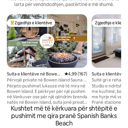
larta për vendndodhjen, pastërtinë e më shumë.
Zgjedhja e klientëve
Zgjedhja e klient
Më të mirat e zgjedhjeve të klientëve
Zgjedhja e klient
Suita e klientëve në Bowen I
Vlerësimi mesatar 4,99 nga 5, 1
4,99 (167)
Suita e klientëve 
sland
er
Përvojë private në Bowen Island Sauna &
Suitë gri e rehat
Wellness Spa
pragun e derës U
Përjeto pushimet luksoze më të mira në
Studio e ndritshm
Bowen Island. E përkryer për një pushim
me kuzhinë, banjë
në Vankuver ose për një qëndrim brenda
me hyrje më vete. 
natës në Bowen Island, suita jonë private
Pranë stacioneve 
Kushtet më të kërkuara për shtëpitë e
me 2 krevate është 5 minuta me makinë
minuta në UBC dh
nga Snug Cove. Vizitorët gëzojnë qasje
të qytetit. Dy bllo
pushimit me qira pranë Spanish Banks
ekskluzive në Cedarwood, qarkun tonë
dyqanet, shtigjet n
Beach
kryesor të terapisë së kontrasteve në
dhe një fushë publi