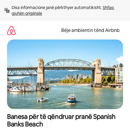
Kalo
Disa informacione janë përkthyer automatikisht. 
Shfaq 
te
gjuhën origjinale
përmbajtja
Bëje ambientin tënd Airbnb
Banesa për të qëndruar pranë Spanish
Banks Beach