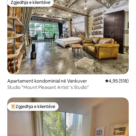
Zgjedhja e klientëve
Zgjedhja e klientëve
Apartament kondominial në Vankuver
Vlerësimi mesa
4,95 (518)
Studio "Mount Pleasant Artist 's Studio"
Zgjedhja e klientëve
Më të mirat e zgjedhjeve të klientëve