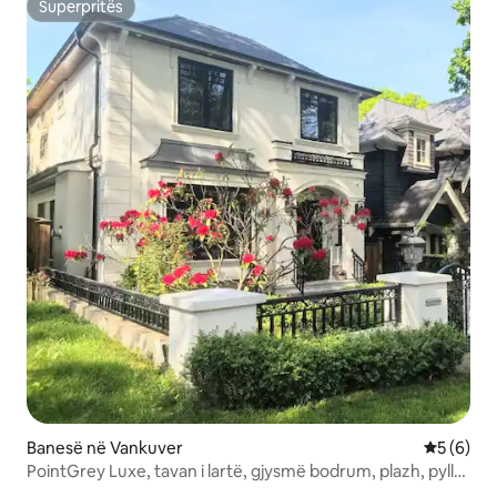
Superpritës
Superpritës
Banesë në Vankuver
Vlerësimi
5 (6)
PointGrey Luxe, tavan i lartë, gjysmë bodrum, plazh, pyll
dhe UBC