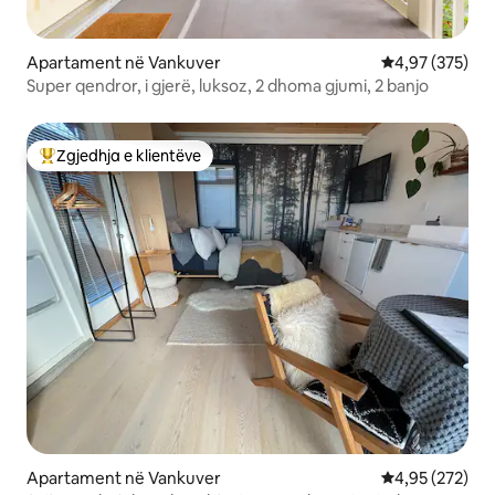
Apartament në Vankuver
Vlerësimi mesa
4,97 (375)
Super qendror, i gjerë, luksoz, 2 dhoma gjumi, 2 banjo
Zgjedhja e klientëve
Më të mirat e zgjedhjeve të klientëve
Apartament në Vankuver
Vlerësimi mesa
4,95 (272)