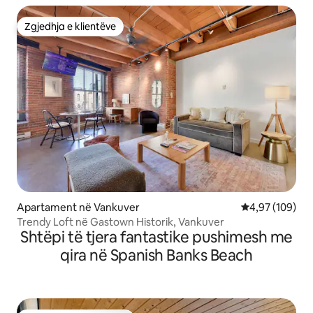
Zgjedhja e klientëve
Zgjedhja e klientëve
Apartament në Vankuver
Vlerësimi mesa
4,97 (109)
Trendy Loft në Gastown Historik, Vankuver
Shtëpi të tjera fantastike pushimesh me
qira në Spanish Banks Beach