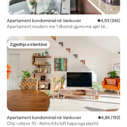
Apartament kondominial në Vankuver
Vlerësimi mesa
4,93 (346)
Apartament modern me 1 dhomë gjumi me ajër të
kondicionuar (Licenca # 26-160337)
Zgjedhja e klientëve
Zgjedhja e klientëve
Apartament kondominial në Vankuver
Vlerësimi mesa
4,86 (193)
Chic i viteve 70 - Retro Kits loft hapa nga plazhi!