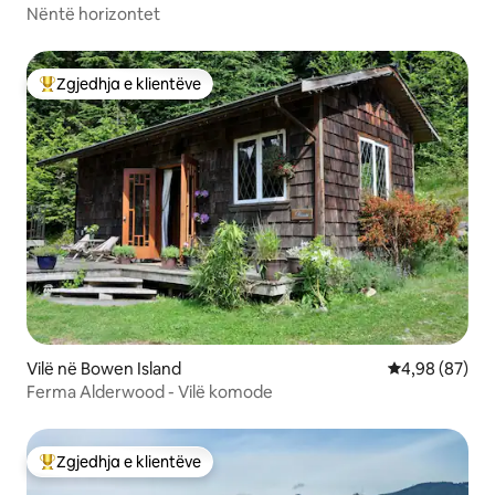
Nëntë horizontet
Zgjedhja e klientëve
Më të mirat e zgjedhjeve të klientëve
Vilë në Bowen Island
Vlerësimi mes
4,98 (87)
Ferma Alderwood - Vilë komode
Zgjedhja e klientëve
Më të mirat e zgjedhjeve të klientëve