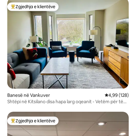
Zgjedhja e klientëve
Më të mirat e zgjedhjeve të klientëve
Banesë në Vankuver
Vlerësimi mesa
4,99 (128)
Shtëpi në Kitsilano disa hapa larg oqeanit - Vetëm për të
rritur
Zgjedhja e klientëve
Më të mirat e zgjedhjeve të klientëve