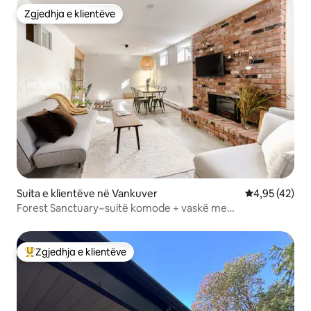
Zgjedhja e klientëve
Zgjedhja e klientëve
Suita e klientëve në Vankuver
Vlerësimi mes
4,95 (42)
Forest Sanctuary~suitë komode + vaskë me
hidromasazh/pishinë! ~pranë UBC
Zgjedhja e klientëve
Më të mirat e zgjedhjeve të klientëve