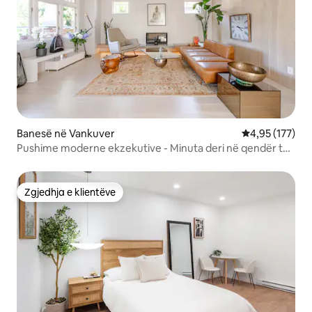
Banesë në Vankuver
Vlerësimi mesa
4,95 (177)
Pushime moderne ekzekutive - Minuta deri në qendër të
qytetit!
Zgjedhja e klientëve
Zgjedhja e klientëve