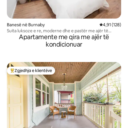
Banesë në Burnaby
Vlerësimi mesa
4,91 (128)
Suita luksoze e re, moderne dhe e pastër me ajër të
Apartamente me qira me ajër të
kondicionuar!
kondicionuar
Zgjedhja e klientëve
Më të mirat e zgjedhjeve të klientëve