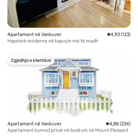
Apartament në Vankuver
Vlerësimi mesa
4,93 (123)
Hapësirë moderne në kapuçin më të madh
Zgjedhja e klientëve
Zgjedhja e klientëve
Apartament në Vankuver
Vlerësimi mesa
4,86 (234)
Apartament komod privat në bodrum në Mount Pleasant