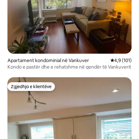
Apartament kondominial në Vankuver
Vlerësimi mes
4,9 (101)
Kondo e pastër dhe e rehatshme në qendër të Vankuverit
Zgjedhja e klientëve
Zgjedhja e klientëve