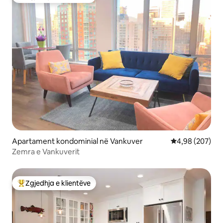
Më të mirat e zgjedhjeve të klientëve
Apartament kondominial në Vankuver
Vlerësimi mesa
4,98 (207)
Zemra e Vankuverit
Zgjedhja e klientëve
Më të mirat e zgjedhjeve të klientëve