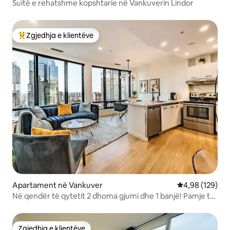
Suitë e rehatshme kopshtarie në Vankuverin Lindor
Zgjedhja e klientëve
Më të mirat e zgjedhjeve të klientëve
Apartament në Vankuver
Vlerësimi mesa
4,98 (129)
Në qendër të qytetit 2 dhoma gjumi dhe 1 banjë! Pamje të
pabesueshme!
Zgjedhja e klientëve