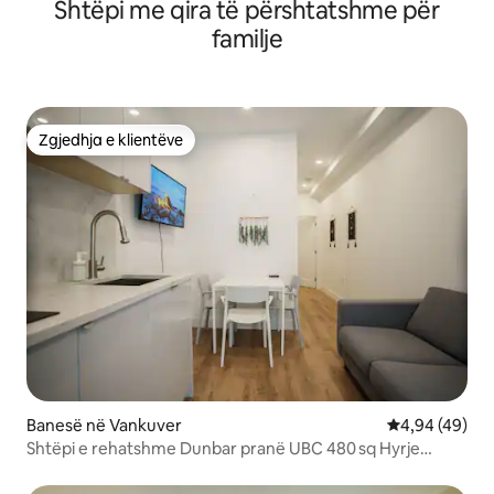
Shtëpi me qira të përshtatshme për
familje
Zgjedhja e klientëve
Zgjedhja e klientëve
Banesë në Vankuver
Vlerësimi mes
4,94 (49)
Shtëpi e rehatshme Dunbar pranë UBC 480 sq Hyrje
private