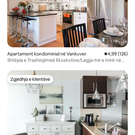
Apartament kondominial në Vankuver
Vlerësimi mesa
4,99 (126)
Shtëpia e Trashëgimisë Ekzekutive/Lagjja më e mirë në
qytet
Zgjedhja e klientëve
Zgjedhja e klientëve