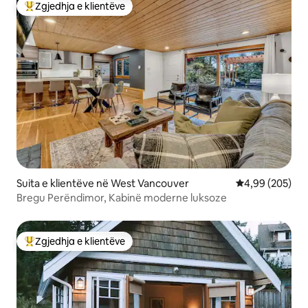
Zgjedhja e klientëve
Më të mirat e zgjedhjeve të klientëve
Suita e klientëve në West Vancouver
Vlerësimi mesa
4,99 (205)
Bregu Perëndimor, Kabinë moderne luksoze
Zgjedhja e klientëve
Më të mirat e zgjedhjeve të klientëve