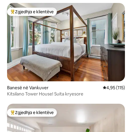
Zgjedhja e klientëve
Më të mirat e zgjedhjeve të klientëve
Banesë në Vankuver
Vlerësimi mesa
4,95 (115)
Kitsilano Tower House! Suita kryesore
Zgjedhja e klientëve
Më të mirat e zgjedhjeve të klientëve