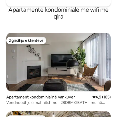
Apartamente kondominiale me wifi me
qira
Zgjedhja e klientëve
Zgjedhja e klientëve
Apartament kondominial në Vankuver
Vlerësimi mes
4,9 (105)
Vendndodhje e mahnitshme - 2BDRM/2BATH - mu në
Robson