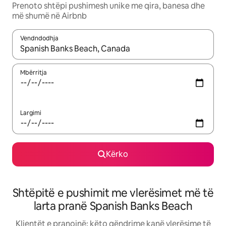
Prenoto shtëpi pushimesh unike me qira, banesa dhe
më shumë në Airbnb
Vendndodhja
Kur rezultatet të jenë të disponueshme, lëviz me butonat e shig
Mbërritja
Largimi
Kërko
Shtëpitë e pushimit me vlerësimet më të
larta pranë Spanish Banks Beach
Klientët e pranojnë: këto qëndrime kanë vlerësime të