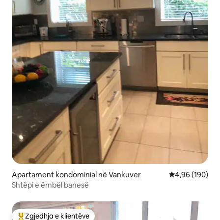
Apartament kondominial në Vankuver
Vlerësimi mesa
4,96 (190)
Shtëpi e ëmbël banesë
Zgjedhja e klientëve