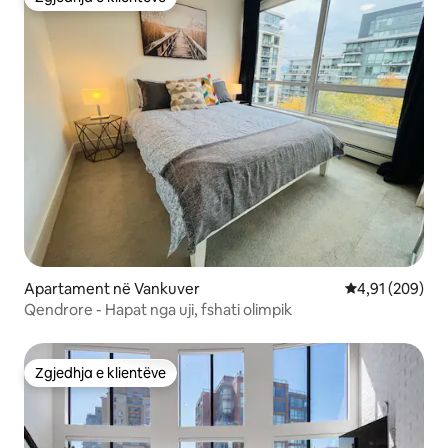
Zgjedhja e klientëve
Apartament në Vankuver
Vlerësimi mesa
4,91 (209)
Qendrore - Hapat nga uji, fshati olimpik
Zgjedhja e klientëve
Zgjedhja e klientëve