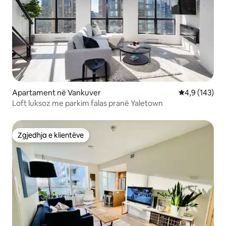
Apartament në Vankuver
Vlerësimi mes
4,9 (143)
Loft luksoz me parkim falas pranë Yaletown
Zgjedhja e klientëve
Zgjedhja e klientëve